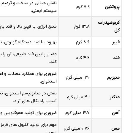
نقش حیاتی در ساخت و ترمیم باف
پروتئین
۷.۹ گرم
سیستم ایمنی.
کربوهیدرات
۱۳.۸ گرم
منبع انرژی، با فیبر بالا و قند
کل
فیبر
۸.۶ گرم
بهبود سلامت دستگاه گوارش، ت
مقدار پایین قند طبیعی، آن را 
قند
۴.۶ گرم
کند.
ضروری برای عملکرد عضلات و اع
منیزیم
۱۳۰ میلی گرم
استخوان.
نقش در متابولیسم استخوان، تش
منگنز
۴.۱ میلی گرم
آسیب رادیکال های آزاد.
آهن
۳.۷ میلی گرم
ضروری برای تولید هموگلوبین و 
مهم برای تولید گلبول های قرم
مس
۰.۷۶ میلی گرم
عصبی.