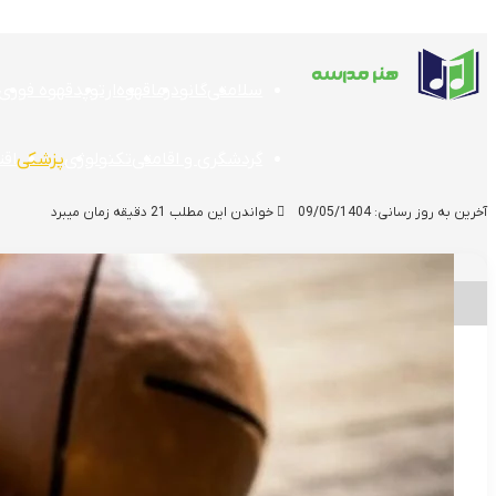
سلامتی
گانودرما
قهوه
ارتوپد
قهوه فوری
گردشگری و اقامتی
تکنولوژی
پزشکی
اق
آخرین به روز رسانی: 09/05/1404
خواندن این مطلب 21 دقیقه زمان میبرد