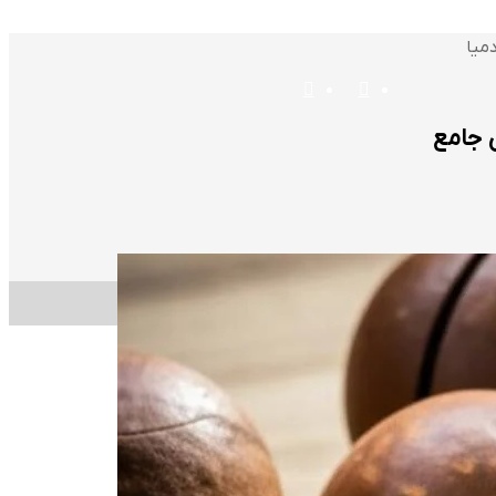
میا
منو
تغییر
 جامع
پوسته