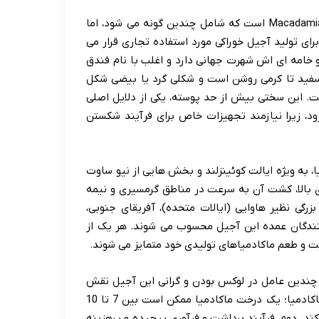
ماکادمیا با نام علمی Macadamia، از تیره Proteaceae و جنس Macadamia است که شامل چندین گونه می شود، اما
ها دو گونه Macadamia integrifolia و Macadamia tetraphylla برای تولید آجیل خوراکی مورد استفاده تجاری قرار می
و خامه ای اش شهرت جهانی دارد و اغلب با نام فندق
 سفید تا کرمی روشن است و شکلی گرد یا بیضی شکل
. این سختی بیش از حد پوسته، یکی از دلایل اصلی
، زیرا نیازمند تجهیزات خاص برای فرآیند شکستن
، به ویژه ایالت کوئینزلند و بخش هایی از نیو ساوت
ی بالا، کشت آن به سرعت در مناطق گرمسیری و نیمه
گی نظیر هاوایی (ایالات متحده)، آفریقای جنوبی،
ولیدکنندگان عمده این آجیل محسوب می شوند. هر یک از
ت و طعم ماکادمیاهای تولیدی خود متمایز می شوند.
. چندین عامل در لوکس بودن و گرانی این آجیل نقش
دارند. نخست، زمان طولانی مورد نیاز برای به بار نشستن درختان ماکادمیا؛ یک درخت ماکادمیا ممکن است بین 7 تا 10
د. دوم، فرآیند برداشت و فرآوری پیچیده و پرهزینه