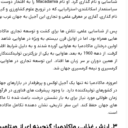
شناسایی و نام گذاری کرد. او نا
سیاستمدار اسکاتلندی-استرالیایی، که در ترویج علوم کشاورزی و گیا
نام گذاری، آغازی بر معرفی علمی و تجاری این آجیل به جهان غرب بو
پس از شناسایی علمی، تلاش ها برای کشت و توسعه تجاری ماکادمیا
اولین درختان ماکادمیا به هاوایی آورده شدند و به دلیل شرایط اق
گرفت. از دهه 1960 به بعد، هاوایی به یکی از بزرگترین ت
از همین دوران بر سر زبان ها افتاد. این توسعه تجاری در هاوای
گرمسیری و نیمه گرمسیری جهان شد.
امروزه، ماکادمیا نه تنها یک آجیل لوکس و پرطرفدار در بازارهای 
در کشورهای تولیدکننده دارد. با وجود پیشرفت های فناوری در ف
زمان طولانی مورد نیاز برای به بار نشستن درخت، باعث شده تا ماکا
های جهان حفظ کند. این سفر تاریخی، نشان دهنده تکامل ماکادم
است.
۳. ارزش غذایی ماکادمیا: گنجینه ای از ویتامین ها و مواد معدنی