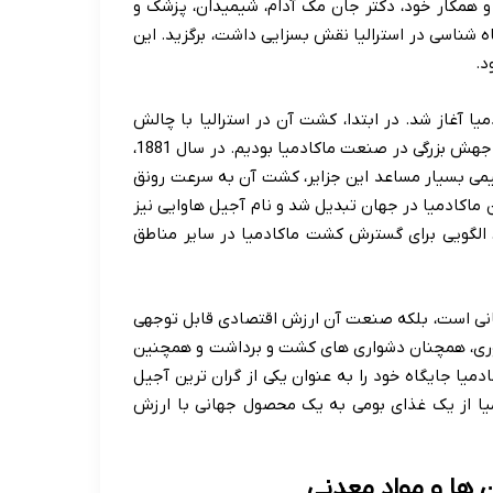
م Macadamia را به افتخار دوست و همکار خود، دکتر جان مک آدام، شیمیدان، پزشک و
ه شناسی در استرالیا نقش بسزایی داشت، برگزید. این
د.
 آغاز شد. در ابتدا، کشت آن در استرالیا با چالش
هایی همراه بود، اما در اوایل قرن بیستم، به ویژه در هاوایی، شاهد جهش بزرگی در صنعت ماکادمیا بودیم. در سال 1881،
لیمی بسیار مساعد این جزایر، کشت آن به سرعت رونق
ولیدکنندگان ماکادمیا در جهان تبدیل شد و نام آجیل هاوایی نیز
ی، الگویی برای گسترش کشت ماکادمیا در سایر مناطق
جهانی است، بلکه صنعت آن ارزش اقتصادی قابل توجهی
رآوری، همچنان دشواری های کشت و برداشت و همچنین
دمیا جایگاه خود را به عنوان یکی از گران ترین آجیل
یا از یک غذای بومی به یک محصول جهانی با ارزش