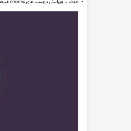
حذف یا ویرایش برچسب های noindex غیرضروری.