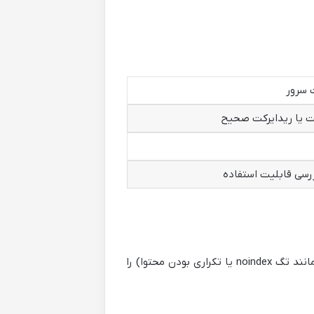
ت یا ریدایرکت صحیح
ررسی قابلیت استفاده
برچسب “Excluded” نشان دهنده این است که گوگل صفحه شما را خزیده ولی ایندکس نکرده است. ابتدا دلیل آن (مانند تگ noindex یا تکراری بودن محتوا) را