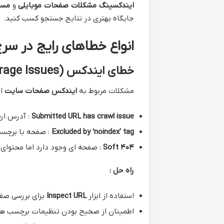
ایندکسینگ
مشکلات صفحات موبایلی
و
مسا
جایگاه بهتری در نتایج جستجو کسب کنید.
انواع خطاهای رایج در س
خطای ایندکس (Index Coverage Issues)
مشکلات مربوط به
ایندکس صفحات سایت
از
Submitted URL has crawl issue
: آدرس ار
Excluded by ‘noindex’ tag
: صفحه با برچسب noindex مسدود شده 
۴۰۴
Soft
: صفحه ای وجود دارد اما محتوای
راه حل :
استفاده از ابزار
Inspect URL
برای بررسی صف
اطمینان از صحیح بودن تنظیمات برچسب های متا و xt