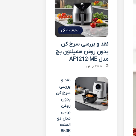
لوازم خانگی
نقد و بررسی سرخ کن
بدون روغن همیلتون بچ
مدل AF1212-ME
1 هفته پیش
نقد و
بررسی
سرخ کن
بدون
روغن
برلین
مدل دو
المنت
850B