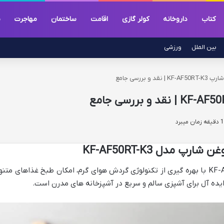
کتاب
داروخانه
کولر گازی
اقامت
ساختمان
مهاجرت
م
بین الملل
ورزشی
و بررسی جامع
 مدل KF-AF50RT-K3
سرخ کن بدون روغن شارپ مدل KF-AF50RT-K3 با بهره گیری از تکنولوژی گردش هوای گرم، امکان طبخ غذاهای متن
 ایده آل برای آشپزی سالم و سریع در آشپزخانه های مدرن است.