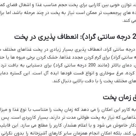
ت، توازن خوبی بین کارایی برای پخت حجم مناسب غذا و اشغال فضای کمت
واده های پرجمعیت تر ممکن است نیاز به پخت در چند مرحله باشد، اما برا
می کند.
ابلیت تنظیم دما در بازه وسیع 80 تا 200 درجه سانتی گراد، انعطاف پذیری بسیار زیادی در پخت غذاهای مختلف 
ی دهد. دمای پایین تر (مانند 80 درجه سانتی گراد) برای گرم کردن مجدد غذاها، خشک کردن برخی میوه ها یا ح
گرم نگه داشتن غذا مناسب است. در مقابل، دمای بالاتر (مانند 200 درجه سانتی گراد) برای دستیابی به بافت تر
کرده، مرغ سوخاری و انواع فست فودها ایده آل است. این گستره دمای
های مختلف پخت را با دقت بالایی دنبال کند.
قیق، به کاربر این امکان را می دهد که زمان پخت را متناسب با نوع غذا و میزا
غذاهایی که نیاز به پخت طولانی مدت تر دارند، بسیار کاربردی است. پس ا
ار خاموش می شود و با اعلام هشدار، کاربر را مطلع می سازد. این قابلی
کند، بلکه امکان انجام همزمان سایر کارهای آشپزخانه را بدون نگرانی ا