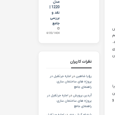
مدل
1220 |
نقد و
بررسی
جامع
ش
14/05/1404
م
.
ی
ن
نظرات کاربران
رؤیا شاهین
در
اجاره جرثقیل در
پروژه های ساختمان سازی:
یا
راهنمای جامع
ن
آیدین پرورش
در
اجاره جرثقیل در
و
پروژه های ساختمان سازی:
راهنمای جامع
شهرام کیانی مهر
در
اجاره جرثقیل