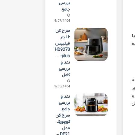
بررسی
جامع
14/07/1404
سرخ کن
ا
۶ لیتر
فیلیپس
شده
HD9270
-plus –
نقد و
بررسی
کامل
م
09/06/1404
ر
و
نقد و
بررسی
ل
جامع
سرخ کن
کوچورک
مدل
DE21 –