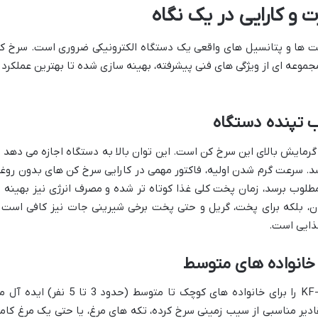
و کارایی در یک نگاه
ت ها و پتانسیل های واقعی یک دستگاه الکترونیکی ضروری است. سرخ ک
وغن شارپ مدل KF-AF50RT-K3 با مجموعه ای از ویژگی های فنی پیشرفته، بهینه سازی شده تا بهترین عملکرد 
هنده قدرت گرمایش بالای این سرخ کن است. این توان بالا به دستگاه اجازه می دهد ت
د. سرعت گرم شدن اولیه، فاکتور مهمی در کارایی سرخ کن های بدون روغ
طلوب برسد، زمان پخت کلی غذا کوتاه تر شده و مصرف انرژی نیز بهینه ت
ردن، بلکه برای پخت، گریل و حتی پخت برخی شیرینی جات نیز کافی است 
ذایی است.
ظرفیت 5 لیتر، سرخ کن شارپ KF-AF50RT-K3 را برای خانواده های کوچک تا متوسط (حدود 3 تا 5 نفر) 
قادیر مناسبی از سیب زمینی سرخ کرده، تکه های مرغ، یا حتی یک مرغ کام