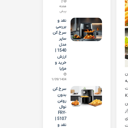
2
هفته
پیش
نقد و
بررسی
سرخ کن
ساپر
مدل
1540 |
ارزش
خرید و
مزایا
ن
01/09/1404
ه
ت
سرخ کن
بدون
دل KF-AF50RT-
روغن
ن
نوال
ر
FRY-
ی
5107 |
نقد و
ت