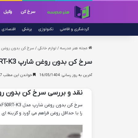
سرخ کن
وکیل
گردشگری و اقامتی
تکنولوژی
پزشکی
اقتصادی
مجله هنر مدرسه
/
لوازم خانگی
/
سرخ کن بدون روغن شارپ KF-AF50RT-K3 | نقد 
سرخ کن بدون روغن شارپ KF-AF50RT-K3 | نقد و بررسی جامع
آخرین به روز رسانی: 16/05/1404
خواندن این مطلب 17 دقیقه زمان میبرد
نقد و بررسی سرخ کن بدون روغن شارپ
را با حداقل روغن فراهم می آورد و گزینه ای