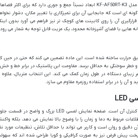
با توجه به ظرفیت 5 لیتری، سرخ کن شارپ مدل KF-AF50RT-K3 ابعاد نسبتاً جمع و جوری دارد که برای اکثر فضا
ونه ای است که جابجایی آن برای تمیزکاری یا تغییر مکان، دشوار نخواه
قرارگیری آن را روی کابینت های کوچک تر نیز فراهم می آورد بدون اینک
خانه هایی با فضای آشپزخانه محدود، یک مزیت قابل توجه به شمار می رود.
عایق حرارت ساخته شده است. این ماده تضمین می کند که حتی در حین کا
 و خطر سوختگی به حداقل برسد. مقاومت این پلاستیک در برابر خط و خش 
زیبای دستگاه در طول زمان کمک می کند. این انتخاب متریال، علاوه ب
 و آن را در برابر استفاده روزمره مقاوم می سازد.
LED
یکی از نقاط قوت طراحی این سرخ کن، پنل کنترل آن است. صفحه نمایش لمسی LED بزرگ و واضح در قسمت
طلاعات مربوط به دما و زمان را با وضوح بالا نمایش می دهد، بلکه واکن
ن دقیق و روان است و کاربر می تواند با حداقل تلاش، تنظیمات مورد نظ
ی پخت پیش فرض نیز به صورت گرافیکی و گویا طراحی شده اند که سهول