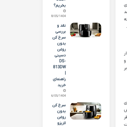
های
بخریم؟
د
28/05/1404
ه
نقد و
بررسی
سرخ کن
بدون
روغن
ر
دسینی
و
DS-
813DW
ر
|
راهنمای
خرید
16/05/1404
 جلوی
سرخ کن
ش
بدون
ر
روغن
لاریزو
ت