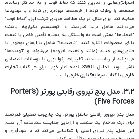
استراتژی‌هایی را تدوین کنند که نقاط قوت را به حداکثر رسانده،
ضعف‌ها را برطرف کرده، از فرصت‌ها بهره‌برداری کرده و با تهدیدها
مقابله کند. برای مثال، در یک مطالعه موردی شرکت اپل، “نقاط قوت”
می‌توانند شامل برند قدرتمند و اکوسیستم یکپارچه باشند؛
“ضعف‌ها” ممکن است به وابستگی به زنجیره تأمین خاص یا قیمت
بالای محصولات اشاره کنند؛ “فرصت‌ها” شامل بازارهای نوظهور یا
فناوری‌های جدید (مانند واقعیت افزوده) می‌شوند؛ و “تهدیدها”
می‌توانند از رقابت شدید، تغییرات رگولاتوری یا نوسانات اقتصادی
ناشی شوند. تحلیل SWOT، نقطه آغاز خوبی برای هر
کتاب تجارت
خارجی
یا
کتاب سرمایه‌گذاری خارجی
است.
۳.۲. مدل پنج نیروی رقابتی پورتر (Porter’s
Five Forces)
مدل پنج نیروی رقابتی مایکل پورتر، یک چارچوب تحلیلی قدرتمند
برای درک ساختار یک صنعت و ارزیابی جذابیت بلندمدت آن است.
این مدل، پنج نیروی اصلی را شناسایی می‌کند که بر سودآوری و
شدت رقابت در یک صنعت تأثیر می‌گذارند: