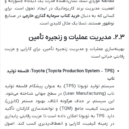
مطالعه موردی تسلا، نشان‌دهنده قدرت یک دیدگاه جسورانه و
اهمیت مدیریت برند کاریزماتیک در ایجاد تحول است. برای
کسانی که به دنبال
خرید کتاب سرمایه گذاری خارجی
در صنایع
نوظهور هستند، تسلا یک مثال کلیدی است.
۲.۳. مدیریت عملیات و زنجیره تأمین
بهینه‌سازی عملیات و مدیریت زنجیره تأمین، برای کارایی و مزیت
رقابتی حیاتی است:
Toyota (Toyota Production System – TPS): فلسفه تولید
ناب
سیستم تولید تویوتا (TPS)، به عنوان پیشگام فلسفه تولید
ناب (Lean Manufacturing) در سطح جهانی شناخته می‌شود.
این سیستم، بر حذف هرگونه اتلاف، بهبود مستمر (کایزن)،
مدیریت کیفیت جامع (TQM) و توانمندسازی کارکنان تأکید
دارد. TPS به تویوتا امکان داده است تا مزیت رقابتی پایداری
در زمینه کیفیت، کارایی و انعطاف‌پذیری کسب کند. اصول