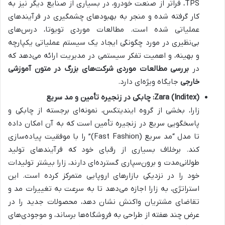
TPS، فراتر از صنعت خودرو، در بسیاری از صنایع دیگر نیز به
کار گرفته شده و منجر به بهبودهای چشمگیری در فرآیندهای
عملیاتی شده است. مطالعات موردی تویوتا، درس‌های
بی‌نظیری در مورد چگونگی ایجاد یک سیستم عملیاتی یکپارچه
و بهینه، و اهمیت تفکر سیستمی در مدیریت ارائه می‌دهد که
در
بررسی مطالعات موردی شرکت‌های بزرگ در متون آموزشی
خارجی
جایگاه ویژه‌ای دارد.
Zara (Inditex): چابکی در زنجیره تأمین و مد سریع
زارا، بخشی از گروه ایندیتکس، نمونه‌ای برجسته از چابکی و
پاسخگویی سریع در زنجیره تأمین است که به آن امکان داده
تا مدل “مد سریع (Fast Fashion)” را با موفقیت پیاده‌سازی
کند. برخلاف بسیاری از رقبای خود که فرآیندهای تولید
طولانی‌مدت و برون‌سپاری گسترده‌ای دارند، زارا بیشتر تولیدات
خود را در نزدیکی بازارهای اروپایی متمرکز کرده است. این
استراتژی، به زارا اجازه می‌دهد تا به سرعت به تغییرات مد و
تقاضای مشتریان واکنش نشان دهد، محصولات جدید را در
عرض چند هفته از طراحی به فروشگاه‌ها برساند، و موجودی‌های