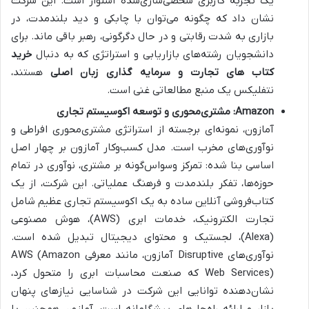
یک تجربه کاربری شخصی‌سازی‌شده استوار است. این شرکت
نشان داد که چگونه می‌توان با چابکی و دید بلندمدت، در
بازاری به شدت رقابتی و در حال دگرگونی، رهبر باقی ماند. برای
دانشجویان رشته‌های بازاریابی و استراتژی که به دنبال
خرید
کتاب‌ های تجارت و سرمایه گذاری زبان اصلی
هستند،
نتفلیکس یک منبع مطالعاتی غنی است.
Amazon: مشتری‌محوری و توسعه اکوسیستم تجاری
آمازون، نمونه‌ای برجسته از استراتژی مشتری‌محوری افراطی و
نوآوری‌های مخرب است. مدل کسب‌وکار آمازون بر چهار اصل
اساسی بنا شده: تمرکز وسواس‌گونه بر مشتری، نوآوری در تمام
حوزه‌ها، تفکر بلندمدت و فرهنگ عملیاتی. این شرکت، از یک
کتاب‌فروشی آنلاین ساده به یک اکوسیستم تجاری عظیم شامل
تجارت الکترونیک، خدمات ابری (AWS)، هوش مصنوعی
(Alexa)، لجستیک و محتوای دیجیتال تبدیل شده است.
نوآوری‌های Disruptive آمازون، مانند معرفی AWS (Amazon
Web Services) که صنعت محاسبات ابری را متحول کرد،
نشان‌دهنده توانایی این شرکت در شناسایی نیازهای پنهان