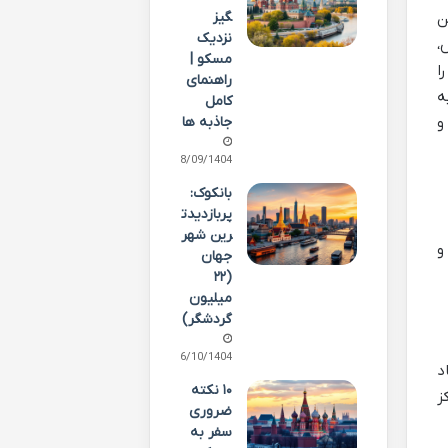
گیز
ن
نزدیک
،
مسکو |
ا
راهنمای
ه
کامل
اد و
جاذبه ها
28/09/1404
بانکوک:
پربازدیدت
رین شهر
و
جهان
(۲۲
میلیون
گردشگر)
06/10/1404
د
۱۰ نکته
ز
ضروری
سفر به