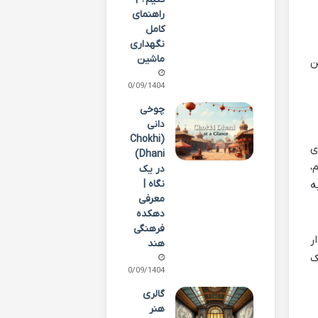
راهنمای
کامل
نگهداری
ماشین
ن
30/09/1404
چوخی
دانی
(Chokhi
ی
Dhani)
،
در یک
نگاه |
ه
معرفی
دهکده
فرهنگی
ذار
هند
ک
30/09/1404
گالری
هنر