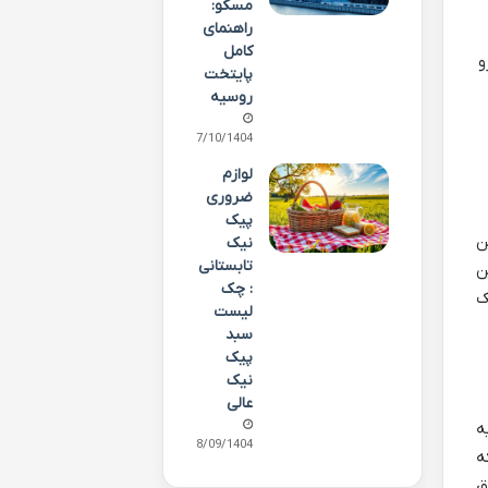
مسکو:
راهنمای
کامل
و
پایتخت
روسیه
07/10/1404
لوازم
ضروری
پیک
رگترین
نیک
تابستانی
ن
: چک
ک
لیست
سبد
پیک
نیک
عالی
ه
08/09/1404
ه
ق