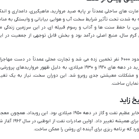
رت های ساحلی عمدتاً بر پایه صید مروارید، ماهیگیری، دامداری و اندک
ه به شدت تحت تأثیر شرایط سخت آب و هوایی بیابانی و وابستگی به مناب
ین، با حفظ سنت ها و آداب و رسوم قبیله ای، در این سرزمین زندگی م
ی گرم سال، منبع اصلی درآمد بود و بخش قابل توجهی از جمعیت در ای
با آغاز قرن بیستم، جمعیت شهر ابوظبی حدود ۶۰۰۰ نفر تخمین زده می شد و تجارت محلی عمدتاً در دست مهاجر
ایرانی و هندی بود. اما با افول صنعت مروارید در دهه های ۱۹۲۰ و ۱۹۳۰ میلادی، به دلیل ظهور مرواریدهای پرور
 و مشکلات معیشتی جدی روبرو شد. این دوران سخت، نیاز به یک تغیی
نمایان ساخت.
 زاید
نقطه عطف واقعی در تاریخ ابوظبی، کشف ذخایر عظیم نفت و گاز در دهه ۱۹۵۰ میلادی بود. این رویداد، همچون م
ای در دل بیابان، مسیر توسعه این امارت را برای همیشه تغییر داد. اولین صادرات نفت از ابوظ
رد که برنامه ریزی برای آینده ای روشن را ممکن ساخت.