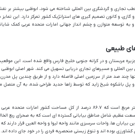
قطب تجاری و گردشگری بین المللی شناخته می شود، ابوظبی بیشتر بر نق
گازی، و کانون تصمیم گیری های استراتژیک کشور تمرکز دارد. این تمایز د
و به توسعه متوازن و چشم انداز جهانی امارات متحده عربی کمک شایان
های طبیعی
یره عربستان و در کرانه جنوبی خلیج فارس واقع شده است. این موقعی
 بین المللی و مسیرهای تجاری دریایی تسهیل می کند. شهر اصلی ابوظبی ب
نها چند صد متر از سرزمین اصلی فاصله دارد و از طریق چندین پل مدرن 
و پل باشکوه شیخ زاید که توسط زاها حدید طراحی شده، به آن متصل م
وسعت امارت ابوظبی حدود ۶۷,۳۴۰ کیلومتر مربع است که ۸۶.۷ درصد از کل مساحت کشور امارات متحده عربی
سعت عظیم، شامل مناطق بیابانی گسترده ای است که به صحرای ربع الخال
 بیابان ها، واحات سرسبزی مانند واحه لیوا و واحه العین قرار دارند که ا
اورزی بوده اند و تنوع زیستی منحصربه فردی را در خود جای داده اند.