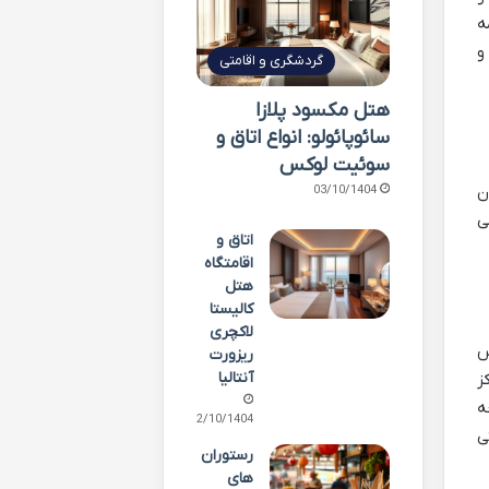
ه
و
گردشگری و اقامتی
هتل مکسود پلازا
سائوپائولو: انواع اتاق و
سوئیت لوکس
ن
03/10/1404
ی
اتاق و
اقامتگاه
هتل
کالیستا
لاکچری
س
ریزورت
آنتالیا
ز
ه
02/10/1404
ی
رستوران
های