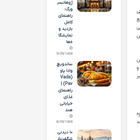
ژوهانسب
ورگ:
ی
راهنمای
ع
کامل
ی
بازدید و
نمایشگا
ن
ه‌ها
29/09/1404
ان
ساندویچ
شی و
وادا پاو
ر
(Vada
Pav) |
راهنمای
غذای
خیابانی
هند
عجزه
بی در سال ۱۹۶۲ آغاز شد
28/09/1404
۱۰ دیدنی
شگفت‌ان