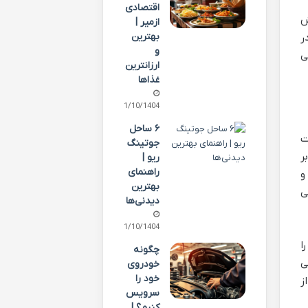
اقتصادی
ش
ازمیر |
بهترین
ر
و
ی
ارزانترین
غذاها
01/10/1404
۶ ساحل
ت
جوتینگ
ر
ریو |
راهنمای
و
بهترین
ی
دیدنی‌ها
01/10/1404
 را
چگونه
ی
خودروی
خود را
ز
سرویس
کنیم؟ |