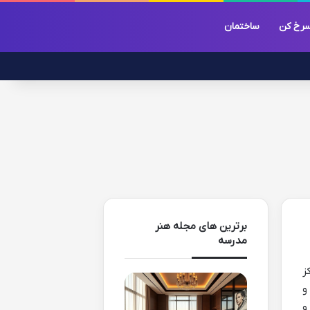
رخ کن
ساختمان
برترین های مجله هنر
مدرسه
ز
و
و