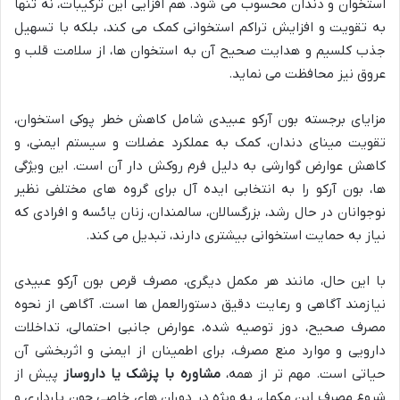
استخوان و دندان محسوب می شود. هم افزایی این ترکیبات، نه تنها
به تقویت و افزایش تراکم استخوانی کمک می کند، بلکه با تسهیل
جذب کلسیم و هدایت صحیح آن به استخوان ها، از سلامت قلب و
عروق نیز محافظت می نماید.
مزایای برجسته بون آرکو عبیدی شامل کاهش خطر پوکی استخوان،
تقویت مینای دندان، کمک به عملکرد عضلات و سیستم ایمنی، و
کاهش عوارض گوارشی به دلیل فرم روکش دار آن است. این ویژگی
ها، بون آرکو را به انتخابی ایده آل برای گروه های مختلفی نظیر
نوجوانان در حال رشد، بزرگسالان، سالمندان، زنان یائسه و افرادی که
نیاز به حمایت استخوانی بیشتری دارند، تبدیل می کند.
با این حال، مانند هر مکمل دیگری، مصرف قرص بون آرکو عبیدی
نیازمند آگاهی و رعایت دقیق دستورالعمل ها است. آگاهی از نحوه
مصرف صحیح، دوز توصیه شده، عوارض جانبی احتمالی، تداخلات
دارویی و موارد منع مصرف، برای اطمینان از ایمنی و اثربخشی آن
حیاتی است. مهم تر از همه،
مشاوره با پزشک یا داروساز
پیش از
شروع مصرف این مکمل، به ویژه در دوران های خاصی چون بارداری و