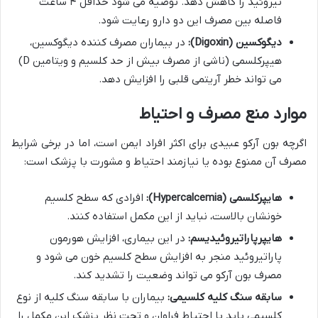
تیروئید را کاهش دهد. توصیه می شود حداقل ۴ ساعت
فاصله بین مصرف این دو دارو رعایت شود.
دیگوکسین (Digoxin):
در بیماران مصرف کننده دیگوکسین،
هیپرکلسمی (ناشی از مصرف بیش از حد کلسیم و ویتامین D)
می تواند خطر آریتمی قلبی را افزایش دهد.
موارد منع مصرف و احتیاط
اگرچه بون آرکو عبیدی برای اکثر افراد ایمن است، اما در برخی شرایط
مصرف آن ممنوع بوده یا نیازمند احتیاط و مشورت با پزشک است:
هایپرکلسمی (Hypercalcemia):
افرادی که سطح کلسیم
خونشان بالاست، نباید از این مکمل استفاده کنند.
هایپرپاراتیروئیدیسم:
در این بیماری، افزایش هورمون
پاراتیروئید منجر به افزایش سطح کلسیم خون می شود و
مصرف بون آرکو می تواند وضعیت را تشدید کند.
سابقه سنگ کلیه کلسیمی:
بیماران با سابقه سنگ کلیه از نوع
کلسیمی باید با احتیاط فراوان و تحت نظر پزشک این مکمل را