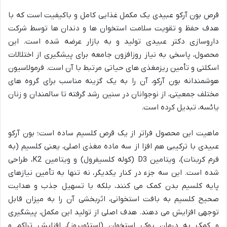
قرص بون آرکو عبیدی یک مکمل غذایی کامل و باکیفیت است که با
هدف حفظ و تقویت سلامت استخوان ها و دندان ها توسط شرکت
داروسازی دکتر عبیدی تولید و به بازار عرضه شده است. این
محصول، پاسخی به نیاز روزافزون جامعه برای پیشگیری از اختلالات
اسکلتی و تأمین ریزمغذی های حیاتی مرتبط با آن است. فرمولاسیون
هوشمندانه بون آرکو، آن را به یک گزینه مناسب برای گروه های
مختلف جمعیتی، از نوجوانان در سنین رشد گرفته تا سالمندان و زنان
یائسه، تبدیل کرده است.
ماهیت این محصول فراتر از یک قرص کلسیم ساده است؛ بون آرکو
عبیدی با ترکیبی هم افزا از سه ماده مغذی اصلی، یعنی کلسیم (به
فرم کربنات)، ویتامین D3 (کوله کلسیفرول) و ویتامین K2، طراحی
شده است. این سه جزء در کنار یکدیگر، نه تنها به تأمین نیازهای
پایه کلسیم بدن کمک می کنند، بلکه با تسهیل جذب و هدایت
صحیح کلسیم به بافت استخوانی، اثربخشی آن را به میزان قابل
توجهی افزایش می دهند. هدف اصلی از تولید این مکمل، پیشگیری
و کمک به درمان پوکی استخوان (استئوپروز)، افزایش تراکم و