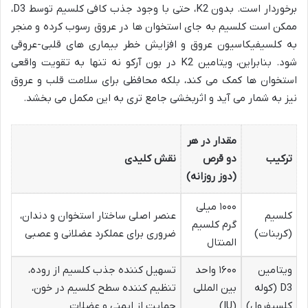
برخوردار است. بدون K2، حتی با وجود جذب کافی کلسیم توسط D3،
ممکن است کلسیم به جای استخوان ها در عروق رسوب کرده و منجر
به کلسیفیکاسیون عروق و افزایش خطر بیماری های قلبی-عروقی
شود. بنابراین، ویتامین K2 در بون آرکو نه تنها به تقویت واقعی
استخوان ها کمک می کند، بلکه محافظی برای سلامت قلب و عروق
نیز به شمار می آید و اثربخشی جامع تری به این مکمل می بخشد.
مقدار در هر
ترکیب
دو قرص
نقش کلیدی
(دوز روزانه)
۱۰۰۰ میلی
کلسیم
عنصر اصلی ساختار استخوان و دندان،
گرم کلسیم
(کربنات)
ضروری برای عملکرد عضلانی و عصبی
المنتال
ویتامین
۱۶۰۰ واحد
تسهیل کننده جذب کلسیم از روده،
D3 (کوله
بین المللی
تنظیم کننده سطح کلسیم در خون،
کلسیفرول)
(IU)
حمایت از ایمنی و عضلات