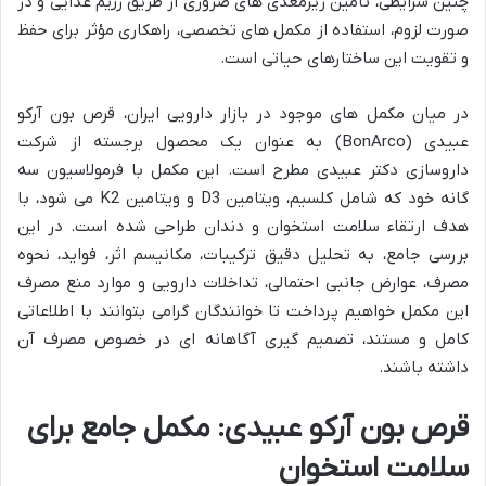
چنین شرایطی، تأمین ریزمغذی های ضروری از طریق رژیم غذایی و در
صورت لزوم، استفاده از مکمل های تخصصی، راهکاری مؤثر برای حفظ
و تقویت این ساختارهای حیاتی است.
در میان مکمل های موجود در بازار دارویی ایران، قرص بون آرکو
عبیدی (BonArco) به عنوان یک محصول برجسته از شرکت
داروسازی دکتر عبیدی مطرح است. این مکمل با فرمولاسیون سه
گانه خود که شامل کلسیم، ویتامین D3 و ویتامین K2 می شود، با
هدف ارتقاء سلامت استخوان و دندان طراحی شده است. در این
بررسی جامع، به تحلیل دقیق ترکیبات، مکانیسم اثر، فواید، نحوه
مصرف، عوارض جانبی احتمالی، تداخلات دارویی و موارد منع مصرف
این مکمل خواهیم پرداخت تا خوانندگان گرامی بتوانند با اطلاعاتی
کامل و مستند، تصمیم گیری آگاهانه ای در خصوص مصرف آن
داشته باشند.
قرص بون آرکو عبیدی: مکمل جامع برای
سلامت استخوان