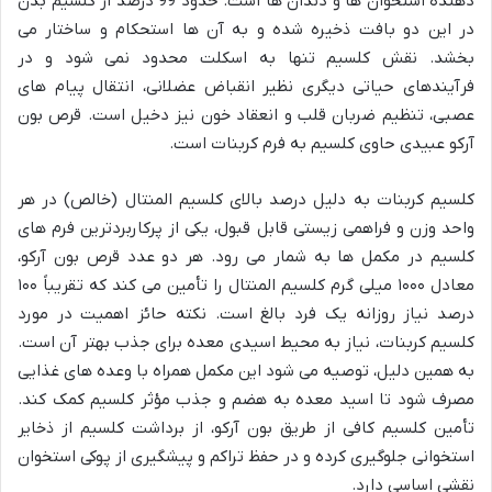
دهنده استخوان ها و دندان ها است. حدود 99 درصد از کلسیم بدن
در این دو بافت ذخیره شده و به آن ها استحکام و ساختار می
بخشد. نقش کلسیم تنها به اسکلت محدود نمی شود و در
فرآیندهای حیاتی دیگری نظیر انقباض عضلانی، انتقال پیام های
عصبی، تنظیم ضربان قلب و انعقاد خون نیز دخیل است. قرص بون
آرکو عبیدی حاوی کلسیم به فرم کربنات است.
کلسیم کربنات به دلیل درصد بالای کلسیم المنتال (خالص) در هر
واحد وزن و فراهمی زیستی قابل قبول، یکی از پرکاربردترین فرم های
کلسیم در مکمل ها به شمار می رود. هر دو عدد قرص بون آرکو،
معادل ۱۰۰۰ میلی گرم کلسیم المنتال را تأمین می کند که تقریباً ۱۰۰
درصد نیاز روزانه یک فرد بالغ است. نکته حائز اهمیت در مورد
کلسیم کربنات، نیاز به محیط اسیدی معده برای جذب بهتر آن است.
به همین دلیل، توصیه می شود این مکمل همراه با وعده های غذایی
مصرف شود تا اسید معده به هضم و جذب مؤثر کلسیم کمک کند.
تأمین کلسیم کافی از طریق بون آرکو، از برداشت کلسیم از ذخایر
استخوانی جلوگیری کرده و در حفظ تراکم و پیشگیری از پوکی استخوان
نقشی اساسی دارد.