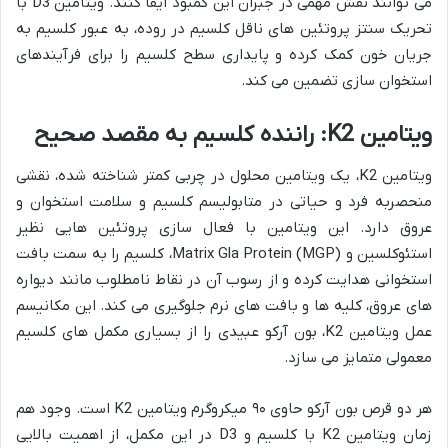
می توانند نقش مهمی در جبران این کمبود ایفا کنند. ویتامین D3 با
تحریک سنتز پروتئین های ناقل کلسیم در روده، به عبور کلسیم به
جریان خون کمک کرده و پایداری سطح کلسیم را برای فرآیندهای
استخوان سازی تضمین می کند.
ویتامین K2: راننده کلسیم به مقصد صحیح
ویتامین K2، یک ویتامین محلول در چربی کمتر شناخته شده، نقشی
منحصربه فرد و حیاتی در متابولیسم کلسیم و سلامت استخوان و
عروق دارد. این ویتامین با فعال سازی پروتئین هایی نظیر
استئوکلسین و Matrix Gla Protein (MGP)، کلسیم را به سمت بافت
استخوانی هدایت کرده و از رسوب آن در نقاط نامطلوب مانند دیواره
های عروق، کلیه ها و بافت های نرم جلوگیری می کند. این مکانیسم
عمل ویتامین K2، بون آرکو عبیدی را از بسیاری مکمل های کلسیم
معمولی متمایز می سازد.
هر دو قرص بون آرکو حاوی ۹۰ میکروگرم ویتامین K2 است. وجود هم
زمان ویتامین K2 با کلسیم و D3 در این مکمل، از اهمیت بالایی