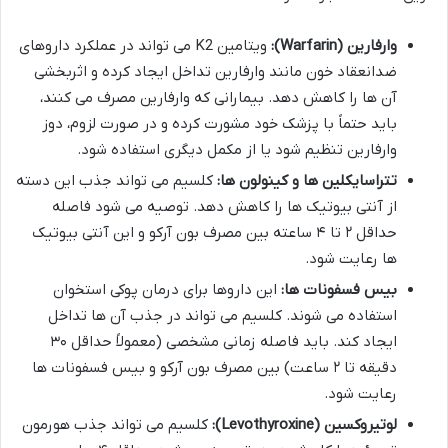
وارفارین (Warfarin):
ویتامین K2 می تواند در عملکرد داروهای
ضدانعقاد خون مانند وارفارین تداخل ایجاد کرده و اثربخشی
آن ها را کاهش دهد. بیمارانی که وارفارین مصرف می کنند،
باید حتماً با پزشک خود مشورت کرده و در صورت لزوم، دوز
وارفارین تنظیم شود یا از مکمل دیگری استفاده شود.
تتراسایکلین ها و کینولون ها:
کلسیم می تواند جذب این دسته
از آنتی بیوتیک ها را کاهش دهد. توصیه می شود فاصله
حداقل ۲ تا ۴ ساعته بین مصرف بون آرکو و این آنتی بیوتیک
ها رعایت شود.
بیس فسفونات ها:
این داروها برای درمان پوکی استخوان
استفاده می شوند. کلسیم می تواند در جذب آن ها تداخل
ایجاد کند. باید فاصله زمانی مشخصی (معمولاً حداقل ۳۰
دقیقه تا ۲ ساعت) بین مصرف بون آرکو و بیس فسفونات ها
رعایت شود.
لوتیروکسین (Levothyroxine):
کلسیم می تواند جذب هورمون