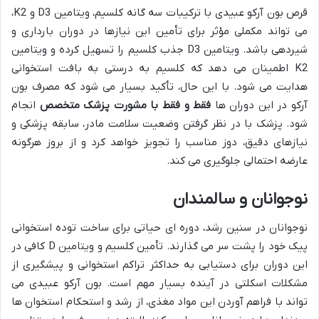
قرص بون آرکو عبیدی با ترکیبات سه گانه کلسیم، ویتامین D3 و K2،
می تواند مکملی مؤثر برای تأمین این نیازها در دوران بارداری و
شیردهی باشد. ویتامین D3 جذب کلسیم را تسهیل کرده و ویتامین
K2 اطمینان می دهد که کلسیم به درستی به بافت استخوانی
هدایت می شود. با این حال، تأکید بسیار می شود که مصرف بون
آرکو در این دوران ها
فقط و فقط با مشورت پزشک متخصص
انجام
شود. پزشک با در نظر گرفتن وضعیت سلامت مادر، سابقه پزشکی و
نیازهای دقیق، دوز مناسب را تجویز خواهد کرد و از بروز هرگونه
عارضه احتمالی جلوگیری می کند.
نوجوانان و سالمندان
نوجوانان در سنین رشد، دوره ای حیاتی برای ساخت توده استخوانی
پیک خود را پشت سر می گذارند. تأمین کلسیم و ویتامین D کافی در
این دوران برای دستیابی به حداکثر تراکم استخوانی و پیشگیری از
مشکلات اسکلتی در آینده بسیار مهم است. بون آرکو عبیدی می
تواند با فراهم آوردن این مواد مغذی، از رشد و استحکام استخوان ها