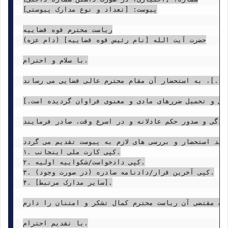
پیوست: [تعداد و نوع مدارک پیوستی]

ریاست محترم قوه قضاییه

حضرت آیت الله [نام رئیس قوه قضاییه] (دام عزه)

با سلام و احترام،

...]، به استحضار آن مقام محترم عالی قضایی می رساند:
سی و تحمیل ضررهای مادی و معنوی فراوان گردیده است.]
دگی و صدور حکم عادلانه و در اسرع وقت، صادر فرمایند.
زید استحضار و بررسی های لازم به پیوست تقدیم می گردد:
۱. کپی کارت ملی اینجانب.

۲. کپی دادخواست/شکواییه اولیه.

۳. کپی آخرین قرار/دادنامه صادره (در صورت وجود).

۴. [سایر مدارک مرتبط].

ات مقتضی آن ریاست محترم کمال تشکر و امتنان را دارم.
با تقدیم احترام،
