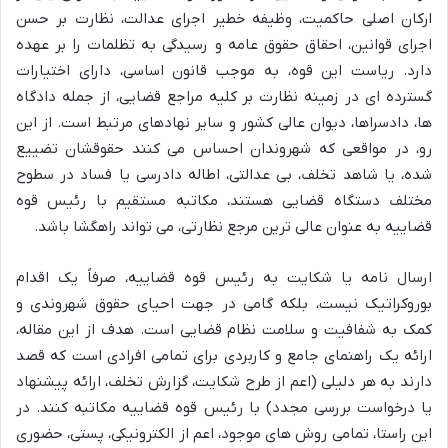
ارکان اصلی حاکمیت، وظیفه خطیر اجرای عدالت، نظارت بر حسن
اجرای قوانین، احقاق حقوق عامه و رسیدگی به تظلمات را بر عهده
دارد. ریاست این قوه، به موجب قانون اساسی، دارای اختیارات
گسترده ای در زمینه نظارت بر کلیه مراجع قضایی، از جمله دادگاه
ها، دادسراها، دیوان عالی کشور و سایر نهادهای مرتبط است. از این
رو، در مواقعی که شهروندان احساس می کنند حقوقشان تضییع
شده، یا شاهد تخلف، بی عدالتی، اطاله دادرسی یا فساد در سطوح
مختلف دستگاه قضایی هستند، مکاتبه مستقیم با رئیس قوه
قضاییه به عنوان عالی ترین مرجع نظارتی، می تواند راهگشا باشد.
ارسال نامه یا شکایت به رئیس قوه قضاییه، صرفاً یک اقدام
بوروکراتیک نیست، بلکه گامی در جهت احیای حقوق شهروندی و
کمک به شفافیت و سلامت نظام قضایی است. هدف از این مقاله،
ارائه یک راهنمای جامع و کاربردی برای تمامی افرادی است که قصد
دارند به هر دلیلی (اعم از طرح شکایت، گزارش تخلف، ارائه پیشنهاد
یا درخواست بررسی مجدد) با رئیس قوه قضاییه مکاتبه کنند. در
این راستا، تمامی روش های موجود، اعم از الکترونیکی، پستی، حضوری