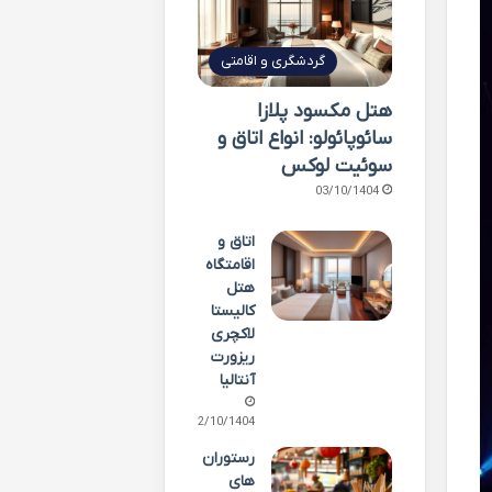
گردشگری و اقامتی
هتل مکسود پلازا
سائوپائولو: انواع اتاق و
سوئیت لوکس
03/10/1404
اتاق و
اقامتگاه
هتل
کالیستا
لاکچری
ریزورت
آنتالیا
02/10/1404
رستوران
های