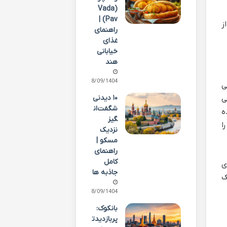
(Vada
Pav) |
ز
راهنمای
غذای
خیابانی
هند
28/09/1404
ه باندرا (Bandra) بمبئی
۱۰ دیدنی
ی
شگفت‌ان
ه
گیز
ا
نزدیک
مسکو |
راهنمای
کامل
ی
جاذبه ها
ک
28/09/1404
بانکوک:
پربازدیدت