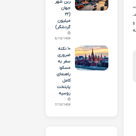
رین شهر
،
جهان
(۲۲
،
میلیون
و
گردشگر)
ه
06/10/1404
۱۰ نکته
ضروری
سفر به
مسکو:
راهنمای
کامل
پایتخت
روسیه
07/10/1404