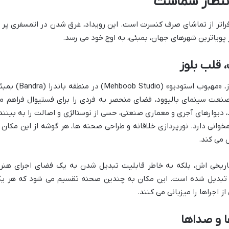
انتظار شماست
راتر از تماشای صرف کنسرت است. این رویداد، غرق شدن در اتمسفری پر ا
پویاترین شهرهای جهان، بمبئی، به اوج خود می رسد.
 قلب بلوز
مکان اصلی و نمادین فستیوال ماهیندرا بلوز، «مهبوب استودیو» (Mehboob Studio) در منطق
صنعت سینمای بالیوود، فضای منحصر به فردی را برای فستیوال فراهم م
 دیوارهای آجری و معماری صنعتی، حسی از نوستالژی و اصالت را به بینند
مخوانی دارد. نورپردازی خلاقانه و طراحی صحنه ها، هر گوشه از این مکان ر
 می کند.
اریخی اش، بلکه به خاطر قابلیت تبدیل شدن به یک فضای اجرای هنر
ال تبدیل شده است. این مکان به چندین صحنه تقسیم می شود که هر ی
ز اجراها را میزبانی می کنند.
 و صداها