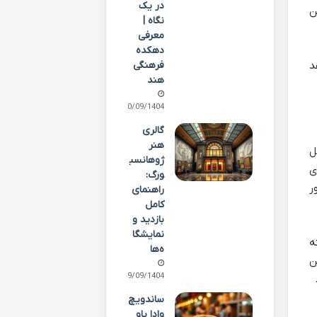
در یک
ن
نگاه |
معرفی
دهکده
فرهنگی
د
هند
30/09/1404
گالری
هنر
ل
ژوهانسب
ی
ورگ:
ر
راهنمای
کامل
بازدید و
نمایشگا
ه
ه‌ها
ن
29/09/1404
ساندویچ
وادا پاو