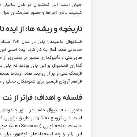
جهان است. این فستیوال در طول سالیان متم
کیفیت بالای اجراها و حضور هنرمندان طراز 
تاریخچه و ریشه ها: از ایده ت
فستیوال م
خدماتی هند، آغاز به کار کرد. ایده اصلی ای
های غنی و تأثیرگذاری عمیق بر بسیاری از 
گذاران فستیوال بر این باور بودند که بلوز
فرهنگ غنی و پر از روایت هند، ارتباط عمیق
فراهم آوردن فرصتی برای شنوندگان محلی و ب
فلسفه و اهداف: فراتر از نت 
ماموریت فستیوال ماهیندرا بلوز چندوجهی
است. این ترویج نه تنها از طریق برگزاری ک
جلسات بد
این ژانر و چه استعدادهای نوظهور، برای