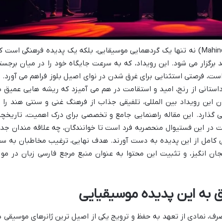
فستیوال ماهیندرا بلوز (Mahindra Blues Festival) نه تنها یک گردهمایی موسیقایی، بلکه یک پدیده فرهنگی است 
رگزار می شود. این رویداد، که به سرعت جایگاه خود را در میان برجست
ت، فرصتی استثنایی برای غرق شدن در نوای اصیل بلوز فراهم می آورد. ب
داستانی از رنج، امید و استقامت در هم می آمیزد که ریشه هایی عمیق د
ن این رویداد بین المللی، تلفیقی جذاب از فرهنگ غنی و سنتی هند را ب
گذارد. این مقاله راهنمایی جامع و تخصصی برای درک اهمیت، تاریخچه
ت در این فستیوال منحصربه فرد است تا خوانندگان، چه علاقه مندان جد
کی کامل از این پدیده به دست آورند. هدف نهایی، ترغیب مخاطبان به سف
ان انگیز، و تثبیت این محتوا به عنوان منبع مرجع فارسی زبان در مور
ق به این پدیده موسیقیایی
 صرف، نمادی از تعهد به حفظ و ترویج یکی از اصیل ترین ژانرهای موسیقی د