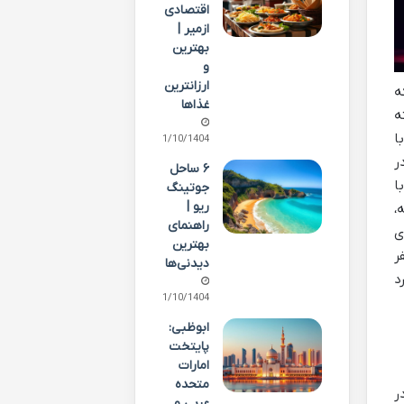
اقتصادی
ازمیر |
بهترین
و
ارزانترین
که
غذاها
ه
ا
01/10/1404
ر
۶ ساحل
ا
جوتینگ
ریو |
،
راهنمای
ی
بهترین
ر
دیدنی‌ها
د
01/10/1404
ابوظبی:
پایتخت
امارات
متحده
ر
عربی و