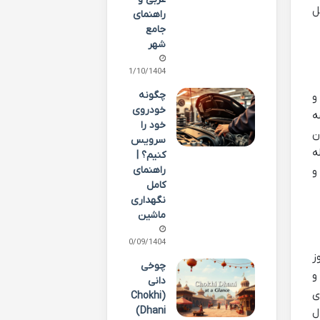
ل
راهنمای
جامع
شهر
01/10/1404
چگونه
 و
خودروی
ه
خود را
ن
سرویس
ه
کنیم؟ |
راهنمای
و
کامل
نگهداری
ماشین
30/09/1404
ز
چوخی
و
دانی
ای
(Chokhi
Dhani)
ل