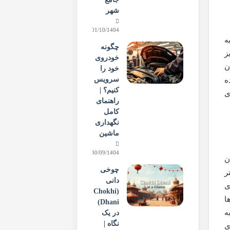
شهر
01/10/1404
ه
چگونه
یز
خودروی
ن
خود را
سرویس
ن دهنده
کنیم؟ |
ی
راهنمای
کامل
نگهداری
ماشین
30/09/1404
ن
چوخی
۴۰ درصد بزرگتر
دانی
ی
(Chokhi
ا
Dhani)
ه
در یک
نگاه |
ی