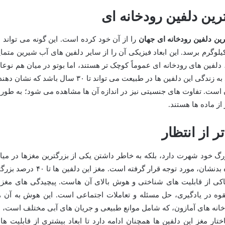
رین دلفین رودخانه ای جهان
را از آن خود کرده است. این گونه می تواند ب
لی بالغ بر ۲.۷ متر و وزنی در حدود ۱۸۱ کیلوگرم برسد. این ابعاد فیزیکی آن را از سایر دلفین های آب شیرین متما
دلفین های رودخانه ای عموماً کوچک تر هستند، اما بوتو در میان هم نوعا
آب شیرین خود، جثه ای قابل توجه دارد. امید به زندگی این دلفین ها در طبیعت می تواند تا ۳۰ سال باشد که نشا
 است. تفاوت های جنسیتی نیز در اندازه آن ها مشاهده می شود؛ به طور
از ماده ها هستند.
زرگ خود شهرت دارد، بلکه به خاطر داشتن یکی از بزرگترین مغزها در میا
تمامی دلفین ها، به ویژه در مقایسه با اندازه بدنشان، مورد توجه قرار گرفته است. مغز این دلفین ها تا 
حاکی از قابلیت های شناختی و هوش بالای آن هاست. پیچیدگی های مغز
قوه در یادگیری، حل مسئله و تعاملات اجتماعی است. این هوش به آن ه
خانه های آمازون، که شامل موانع طبیعی و جریان های آبی مختلف است، ب
ار مغز این دلفین ها همچنان ادامه دارد تا ابعاد بیشتری از قابلیت ها