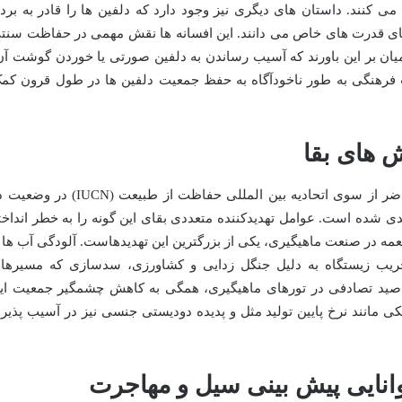
می کنند. داستان های دیگری نیز وجود دارد که دلفین ها را قادر به برد
طای قدرت های خاص می دانند. این افسانه ها نقش مهمی در حفاظت سنت
 بومیان بر این باورند که آسیب رساندن به دلفین صورتی یا خوردن گوشت آن
دات فرهنگی به طور ناخودآگاه به حفظ جمعیت دلفین ها در طول قرون کم
متأسفانه، دلفین صورتی آمازون در حال حاضر از سوی اتحادیه بین المللی حفاظت از طبیعت (IUCN) 
راض (Endangered) طبقه بندی شده است. عوامل تهدیدکننده متعددی بقای این گونه را به خطر انداخ
عمه در صنعت ماهیگیری، یکی از بزرگترین این تهدیدهاست. آلودگی آب ها ب
خریب زیستگاه به دلیل جنگل زدایی و کشاورزی، سدسازی که مسیرها
 صید تصادفی در تورهای ماهیگیری، همگی به کاهش چشمگیر جمعیت ای
ی مانند نرخ پایین تولید مثل و پدیده دودیستی جنسی نیز در آسیب پذیر