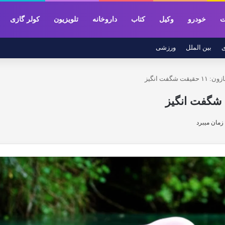
ت
خودرو
وکیل
کتاب
داروخانه
تلویزیون
کولر گازی
ی
بین الملل
ورزشی
 شگفت انگیز