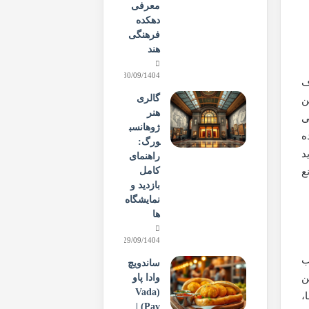
معرفی
دهکده
فرهنگی
هند
30/09/1404
ف
گالری
ن
هنر
کتی
ژوهانسب
ه
ورگ:
د
راهنمای
کامل
ع
بازدید و
نمایشگاه‌
ها
29/09/1404
ب
ساندویچ
وادا پاو
ین
(Vada
،
Pav) |