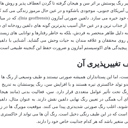
غییر رنگ پوستش بر اثر سن و هیجان گرفته تا گردن انعطاف پذیر و روش ها
ی آمریکای جنوبی، موجودی باشکوه و در عین حال مرموز زندگی می کند ک
با رنگ صورتی بی بدیل خود، هر نگاهی را به خود خیره می سازد. دلفین صورتی آمازون (nia geoffrensis
 از جذاب ترین و در عین حال آسیب پذیرترین گونه های دلفین رودخانه ای د
به دلیل ظاهر منحصر به فردش، بلکه به خاطر رفتارها و توانایی های زیست
 روی محققان و علاقه مندان به حیات وحش می گشاید. آشنایی با دلفی
 پیچیدگی های اکوسیستم آمازون و ضرورت حفظ این گنجینه طبیعی است.
ست، اما این پستانداران همیشه صورتی نیستند و طیف وسیعی از رنگ ها ر
دو تولد خاکستری تیره هستند و با افزایش سن، رنگ پوستشان به تدریج ب
نگ تحت تأثیر عوامل متعددی قرار دارد. سن، فعالیت بدنی (مانند هیجا
ای آب همگی در تعیین رنگ نهایی دلفین نقش دارند. به عنوان مثال، دلفی
 شوند، اغلب رنگ صورتی شدیدتری پیدا می کنند. موقعیت مویرگ ها در زی
است که در این طیف رنگی دخیل است. رنگ آن ها می تواند از خاکستری ب
 متغیر باشد که هر کدام جذابیت خاص خود را دارند.