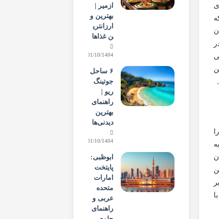
ی
ازمیر |
بهترین و
ه
ارزانتری
I)، که در میان
ن غذاها
ر
01/10/1404
ی
ن
۶ ساحل
جوتینگ
ریو |
راهنمای
بهترین
دیدنی‌ها
ا
01/10/1404
ه
ن
ابوظبی:
پایتخت
ن
امارات
ر
متحده
ا
عربی و
راهنمای
جامع