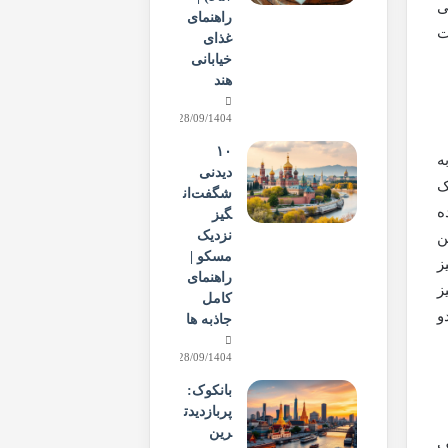
ی
راهنمای
ت
غذای
خیابانی
هند
28/09/1404
۱۰
ه
دیدنی
ک
شگفت‌ان
ه
گیز
نزدیک
ن
مسکو |
ز
راهنمای
ز
کامل
و
جاذبه ها
28/09/1404
بانکوک:
پربازدیدت
رین
ف