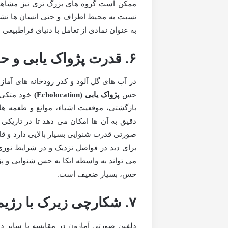
ممکن است گروه های بزرگ تری نیز مشاهده 
نسبت به محیط اطراف و حتی انسان ها نشان
به عنوان نمادی از تعامل با دنیای فراطبیعی
۶. قدرت پژواک یابی و حواس فراحسی
در آب های گل آلود و کدر رودخانه های آما
حس
پژواک یابی (Echolocation)
خود متکی ا
بازگشتی، موقعیت اشیاء، موانع و طعمه ها
دقیق به آن ها امکان می دهد تا در تاریکی 
صورتی قدرت شنوایی بسیار بالایی دارد و قا
برای دید در فواصل نزدیک و در شرایط نوری 
می تواند به واسطه اتکا به حس شنوایی و پژ
حس، بسیار ضعیف است.
۷. شکارچی زیرک با رژیم غذایی متنوع
دلفین صورتی آمازون در مقایسه با سایر دل