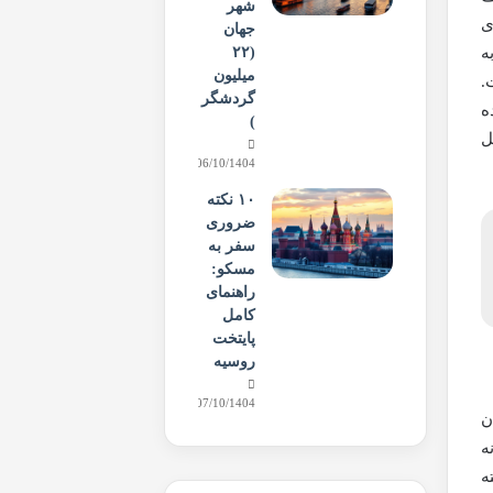
شهر
های
جهان
(۲۲
ه
میلیون
.
گردشگر
ه
)
ل
06/10/1404
۱۰ نکته
ضروری
سفر به
مسکو:
راهنمای
کامل
پایتخت
روسیه
07/10/1404
ن
ه
ر پرتغالی به آن ها Encantados گفته