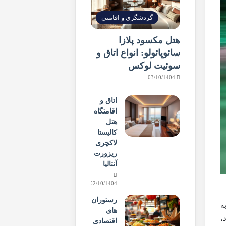
گردشگری و اقامتی
هتل مکسود پلازا
سائوپائولو: انواع اتاق و
سوئیت لوکس
03/10/1404
اتاق و
اقامتگاه
هتل
کالیستا
لاکچری
ریزورت
آنتالیا
02/10/1404
رستوران
به
های
،
اقتصادی