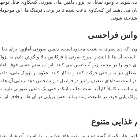
شوند. با وجود تمایل به انزوا، دلفین های صورتی کنجکاوی قابل توجه
 می دهند. این کنجکاوی باعث شده تا در برخی فرهنگ ها، این موجودا
 شناخته شوند.
زون، که دید بصری به شدت محدود است، دلفین صورتی آمازون برای بقا ب
ست. آن ها با انتشار امواج صوتی با فرکانس بالا و گوش دادن به پژوا
ی خود را در محیط زیر آب تعیین می کنند. این سیستم حسی فوق العاد
مطلق نیز به راحتی حرکت کنند و شکار کنند. علاوه بر پژواک یابی، دلفی
در است صداهای ضعیف را نیز در فواصل دور تشخیص دهد. بینایی آن ها نی
مناسب، کاملاً کارآمد است. جالب اینکه، حتی یک دلفین صورتی نابینا نی
واک یابی خود، در طبیعت زنده بماند. حس بویایی در آن ها، برخلاف این د
فین ها، یکی از گسترده ترین رژیم های غذایی را داراست. آن ها از طی