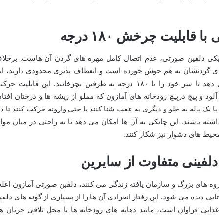
میکی دلفین صورتی، عدم اتصال کامل مهره های گردن آن هاست. برخلا
ای گردنشان به هم جوش خورده است و انعطاف پذیری محدودی دارند، ای
ساختار به دلفین صورتی آمازون اجازه می دهد تا سر خود را تا ۱۸۰ درجه به طرفین بچرخانند. این قابلیت حر
ود و پیچ درپیچ رودخانه های آمازون که مملو از ریشه ها و درختان افتاد
 یک باله به جلو و دیگری به عقب شنا کنند یا حتی وارونه حرکت کنند تا دی
ه باشند. این چابکی به آن ها امکان می دهد تا به راحتی در میان موان
یط های دشوار نیز شکار کنند.
وه های بزرگ و سازمان یافته زندگی می کنند، دلفین صورتی آمازون اغل
ه تنهایی یا در گروه های بسیار کوچک ۲ تا ۴ تایی دیده می شود. این رفتار انفرادی آن ها را از بسیاری از گونه های دلف
غذایی فراوان است، مانند دهانه های رودخانه ها یا محل تلاقی جریان ها