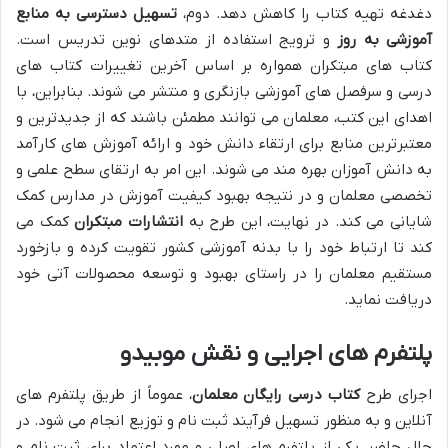
دغدغه تهیه کتاب را کاهش دهد. دوم،
تسهیل دسترسی به منابع
آموزشی به روز
و ترویج استفاده از متدهای نوین تدریس است.
کتاب های مبتکران همواره بر اساس آخرین تغییرات کتاب های
درسی و سرفصل های آموزشی بازنگری و منتشر می شوند. بنابراین، با
اهدای این کتب، معلمان می توانند مطمئن باشند که از جدیدترین و
معتبرترین منابع برای ارتقاء دانش خود و ارائه آموزش های کارآمد
به دانش آموزان بهره مند می شوند. این امر به ارتقای سطح علمی و
تخصصی معلمان و در نتیجه بهبود کیفیت آموزش در مدارس کمک
شایانی می کند. در نهایت، این طرح به
انتشارات مبتکران
کمک می
کند تا ارتباط خود را با بدنه آموزشی کشور تقویت کرده و بازخورد
مستقیم معلمان را در راستای بهبود و توسعه محصولات آتی خود
دریافت نماید.
پلتفرم های اجرایی و نقش موبیدو
اجرای طرح
کتاب درسی رایگان معلمان
، عموماً از طریق پلتفرم های
آنلاین و به منظور تسهیل فرآیند ثبت نام و توزیع انجام می شود. در
حال حاضر، یکی از پلتفرم های اصلی و مورد اعتماد برای ثبت نام و