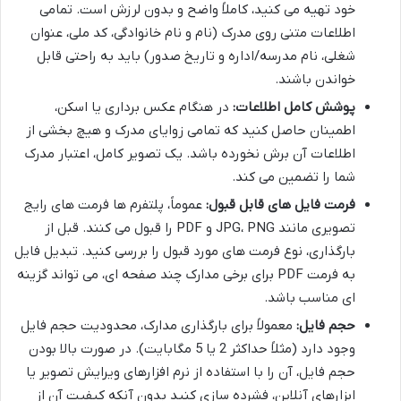
خود تهیه می کنید، کاملاً واضح و بدون لرزش است. تمامی
اطلاعات متنی روی مدرک (نام و نام خانوادگی، کد ملی، عنوان
شغلی، نام مدرسه/اداره و تاریخ صدور) باید به راحتی قابل
خواندن باشند.
پوشش کامل اطلاعات:
در هنگام عکس برداری یا اسکن،
اطمینان حاصل کنید که تمامی زوایای مدرک و هیچ بخشی از
اطلاعات آن برش نخورده باشد. یک تصویر کامل، اعتبار مدرک
شما را تضمین می کند.
فرمت فایل های قابل قبول:
عموماً، پلتفرم ها فرمت های رایج
تصویری مانند JPG، PNG و PDF را قبول می کنند. قبل از
بارگذاری، نوع فرمت های مورد قبول را بررسی کنید. تبدیل فایل
به فرمت PDF برای برخی مدارک چند صفحه ای، می تواند گزینه
ای مناسب باشد.
حجم فایل:
معمولاً برای بارگذاری مدارک، محدودیت حجم فایل
وجود دارد (مثلاً حداکثر 2 یا 5 مگابایت). در صورت بالا بودن
حجم فایل، آن را با استفاده از نرم افزارهای ویرایش تصویر یا
ابزارهای آنلاین، فشرده سازی کنید بدون آنکه کیفیت آن از