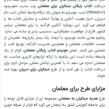
دریافت
کتاب رایگان مبتکران برای معلمان
، وب سایت «موبیدو»
(Mobido.ir) است. موبیدو به عنوان یک درگاه واسط، امکان ثبت نام
دبیران، احراز هویت آنلاین و نهایتاً انتخاب و سفارش کتاب ها را
فراهم می آورد. این رویکرد آنلاین، فرآیند را برای معلمان سراسر
کشور، فارغ از موقعیت جغرافیایی، دسترسی پذیر و ساده می سازد.
پلتفرم هایی مانند موبیدو، با ایجاد یک بستر یکپارچه، اطمینان از
صحت اطلاعات معلمان و همچنین مدیریت کارآمد توزیع کتب را
تضمین می کنند. نقش
موبیدو کتاب رایگان معلمان
، فراتر از یک
واسطه ساده است؛ این پلتفرم با ارائه ابزارهای کاربری مناسب، به
معلمان اجازه می دهد تا با کمترین چالش ممکن، مراحل لازم برای
دریافت کتاب را طی کنند و از طرح
مبتکران برای دبیران
بهره مند
شوند.
مزایای طرح برای معلمان
طرح
هدیه مبتکران به معلمان
، مجموعه ای از مزایای قابل توجه را
برای جامعه آموزشی کشور به ارمغان می آورد که فراتر از صرفه جویی