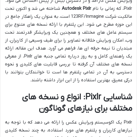
ویرایش عکس کارآمد و در دسترس بیش از پیش احساس می شود.
Pixlr، که زمانی با نام
Autodesk Pixlr
شناخته می شد و اکنون تحت
مالکیت شرکت 123RF/Inmagine است، به عنوان یک راهکار جامع در
این حوزه مطرح می شود. این پلتفرم با ارائه نسخه های متنوع برای
سیستم عامل های مختلف و همچنین یک ویرایشگر قدرتمند تحت
وب، امکان ویرایش خلاقانه تصاویر را برای طیف وسیعی از کاربران، از
مبتدیان تا نیمه حرفه ای ها، فراهم می آورد. هدف این مقاله، ارائه
یک راهنمای کامل و به روز درباره تمامی جنبه های Pixlr، از معرفی
نسخه های مختلف آن گرفته تا بررسی قابلیت های کلیدی و نحوه
دسترسی به آن در تمامی پلتفرم ها است تا خوانندگان بتوانند با
درکی عمیق، بهترین استفاده را از این ابزار داشته باشند.
شناسایی Pixlr: انواع و نسخه های
مختلف برای نیازهای گوناگون
Pixlr یک اکوسیستم ویرایش عکس را ارائه می دهد که با توجه به
نیازهای کاربران و پلتفرم های مورد استفاده، به چند نسخه کلیدی