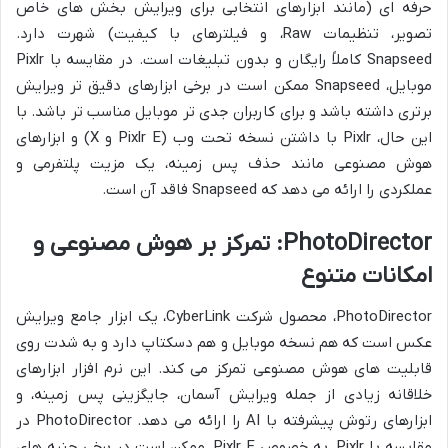
حرفه ای (مانند ابزارهای انتخابی برای ویرایش بخش های خاص
تصویر، تنظیمات Raw، و فیلترهای با کیفیت) شهرت دارد.
Snapseed کاملاً رایگان و بدون تبلیغات است. در مقایسه با Pixlr
موبایل، Snapseed ممکن است در برخی ابزارهای دقیق تر ویرایش
برتری داشته باشد و برای کاربران جدی تر موبایل مناسب تر باشد. با
این حال، Pixlr با داشتن نسخه تحت وب (Pixlr E و X) و ابزارهای
هوش مصنوعی مانند حذف پس زمینه، یک مزیت پلتفرمی و
عملکردی را ارائه می دهد که Snapseed فاقد آن است.
PhotoDirector: تمرکز بر هوش مصنوعی و
امکانات متنوع
PhotoDirector، محصول شرکت CyberLink، یک ابزار جامع ویرایش
عکس است که هم نسخه موبایل و هم دسکتاپ دارد و به شدت روی
قابلیت های هوش مصنوعی تمرکز می کند. این نرم افزار ابزارهای
خلاقانه زیادی از جمله ویرایش آسمان، جایگزینی پس زمینه، و
ابزارهای رتوش پیشرفته با AI را ارائه می دهد. PhotoDirector در
مقایسه با Pixlr، به خصوص Pixlr E، ممکن است در برخی جنبه های