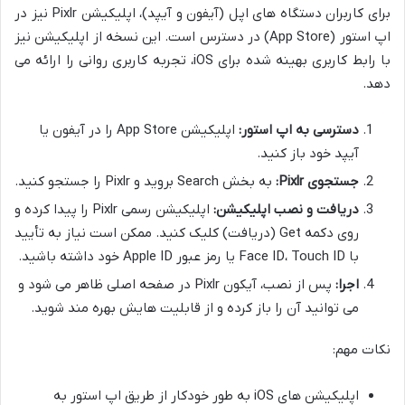
برای کاربران دستگاه های اپل (آیفون و آیپد)، اپلیکیشن Pixlr نیز در
اپ استور (App Store) در دسترس است. این نسخه از اپلیکیشن نیز
با رابط کاربری بهینه شده برای iOS، تجربه کاربری روانی را ارائه می
دهد.
دسترسی به اپ استور:
اپلیکیشن App Store را در آیفون یا
آیپد خود باز کنید.
جستجوی Pixlr:
به بخش Search بروید و Pixlr را جستجو کنید.
دریافت و نصب اپلیکیشن:
اپلیکیشن رسمی Pixlr را پیدا کرده و
روی دکمه Get (دریافت) کلیک کنید. ممکن است نیاز به تأیید
با Face ID، Touch ID یا رمز عبور Apple ID خود داشته باشید.
اجرا:
پس از نصب، آیکون Pixlr در صفحه اصلی ظاهر می شود و
می توانید آن را باز کرده و از قابلیت هایش بهره مند شوید.
نکات مهم:
اپلیکیشن های iOS به طور خودکار از طریق اپ استور به