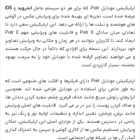
اپلیکیشن موبایل Pixlr، که برای هر دو سیستم عامل
اندروید
و
iOS
عرضه شده است، تجربه ای بهینه شده برای ویرایش عکس در گوشی
های هوشمند و تبلت ها را ارائه می دهد. این اپلیکیشن سعی دارد تا
تعادلی میان سادگی Pixlr X و قابلیت های ویرایشی مهم Pixlr E
ایجاد کند، تا کاربران بتوانند در هر زمان و مکانی به ویرایش تصاویر
خود بپردازند. این نسخه برای افرادی که دائماً در حال حرکت هستند
و می خواهند تصاویر گرفته شده با موبایل خود را به سرعت بهبود
بخشند، بسیار کاربردی است.
اپلیکیشن موبایل Pixlr دارای فیلترها و افکت های متنوعی است که
به طور خاص برای استفاده در موبایل طراحی شده اند. همچنین
ابزارهای رتوش سریع مانند حذف قرمزی چشم، سفید کردن دندان ها،
و صاف کردن پوست را نیز در بر می گیرد. قابلیت های اصلی ویرایش
مانند برش، چرخش، تغییر اندازه، و تنظیمات اولیه نور و رنگ نیز به
راحتی در دسترس هستند. یکی از مزایای اصلی این اپلیکیشن، امکان
ویرایش مستقیم عکس ها از گالری گوشی و سپس به اشتراک گذاری
آسان آن ها در شبکه های اجتماعی است.