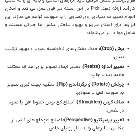
هر ویرایشگر عکس موفقی باید ابزارهای اساسی و پایه ای را به شکلی
کارآمد ارائه دهد. Pixlr در این زمینه نیز قوی عمل می کند و امکان
انجام تغییرات بنیادی روی تصاویر را با سهولت فراهم می سازد. این
ابزارها برای اصلاح سریع و بهبود ساختار عکس ها حیاتی هستند و
شامل موارد زیر می شوند:
برش (Crop):
حذف بخش های ناخواسته تصویر و بهبود ترکیب
بندی.
تغییر اندازه (Resize):
تغییر ابعاد تصویر برای اهداف مختلف
مانند وب یا چاپ.
چرخش (Rotate) و برگرداندن (Flip):
تنظیم جهت گیری تصویر
به صورت افقی یا عمودی.
صاف کردن (Straighten):
اصلاح کج بودن خطوط افق یا عمود
در عکس.
تغییر پرسپکتیو (Perspective):
اصلاح اعوجاج های ناشی از
عکاسی با لنزهای واید یا از زوایای خاص.