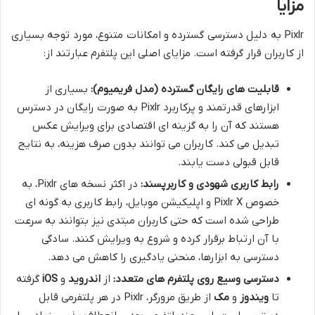
مزایا
Pixlr به دلیل دسترسی گسترده و امکانات متنوع، مورد توجه بسیاری
از کاربران قرار گرفته است. مزایای اصلی این پلتفرم عبارتند از:
قابلیت های رایگان گسترده (مدل فریمیوم):
بسیاری از
ابزارهای قدرتمند و پرکاربرد Pixlr به صورت رایگان در دسترس
هستند که آن را به گزینه ای اقتصادی برای ویرایش عکس
تبدیل می کند. کاربران می توانند بدون صرف هزینه، به نتایج
قابل قبولی دست یابند.
رابط کاربری شهودی و کاربرپسند:
در اکثر نسخه های Pixlr، به
خصوص Pixlr X و اپلیکیشن موبایل، رابط کاربری به گونه ای
طراحی شده است که حتی کاربران مبتدی نیز بتوانند به سرعت
با آن ارتباط برقرار کرده و شروع به ویرایش کنند. سادگی
دسترسی به ابزارها، منحنی یادگیری را کاهش می دهد.
دسترسی وسیع روی پلتفرم های متعدد:
از
اندروید
و
iOS
گرفته
تا
ویندوز
و
مک
از طریق مرورگر، Pixlr در هر پلتفرمی قابل