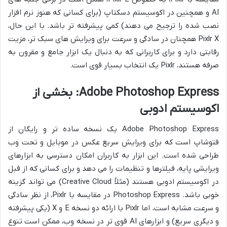
AI و همچنین در اکوسیستم دسکتاپ (برای کسانی که هنوز نرم افزار
نصب شده را ترجیح می دهند) کمی پیشرفته تر باشد. با این حال،
Pixlr X همچنان در سادگی و سرعت برای ویرایش های سبک تر، مزیت
رقابتی دارد و برای کاربرانی که به دنبال یک ابزار جامع و مقرون به
صرفه هستند، Pixlr یک انتخاب بسیار قوی است.
Adobe Photoshop Express: بخشی از
اکوسیستم ادوبی
Adobe Photoshop Express یک نسخه ساده تر و رایگان از
فتوشاپ است که برای ویرایش سریع عکس در موبایل و تحت وب
طراحی شده است. این ابزار به کاربران امکان دسترسی به ابزارهای
ویرایشی پایه، فیلترها و تنظیمات را می دهد و برای کسانی که از قبل
در اکوسیستم ادوبی هستند (مثلاً Creative Cloud) می تواند گزینه
خوبی باشد. Photoshop Express در مقایسه با Pixlr، از نظر سادگی
و سرعت مشابه است، اما Pixlr با ارائه دو نسخه E و X (یکی پیشرفته
و دیگری سریع) و ابزارهای AI قوی تر در نسخه وب، ممکن است تنوع