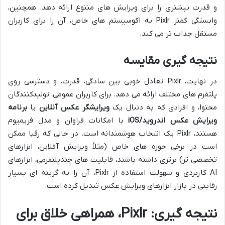
و قدرت بیشتری را برای ویرایش های متنوع ارائه دهد. همچنین،
وابستگی کمتر Pixlr به اکوسیستم های خاص، آن را برای کاربران
مستقل جذاب تر می کند.
نتیجه گیری مقایسه
در نهایت، Pixlr تعادل خوبی بین سادگی، قدرت، و دسترسی روی
پلتفرم های مختلف ارائه می دهد. برای کاربران عمومی، تولیدکنندگان
محتوا، و افرادی که به دنبال یک
ویرایشگر عکس آنلاین
یا
برنامه
ویرایش عکس اندروید/iOS
با امکانات فراوان و مدل فریمیوم
هستند، Pixlr یک انتخاب هوشمندانه است. در حالی که رقبا ممکن
است در برخی حوزه های خاص (مثلاً ویرایش آفلاین، ابزارهای
تخصصی تر) برتری داشته باشند، قابلیت های چندپلتفرمی، ابزارهای
AI کاربردی و سهولت استفاده از Pixlr، آن را به گزینه ای بسیار
رقابتی در بازار ابزارهای ویرایش عکس تبدیل کرده است.
نتیجه گیری: Pixlr، همراهی خلاق برای