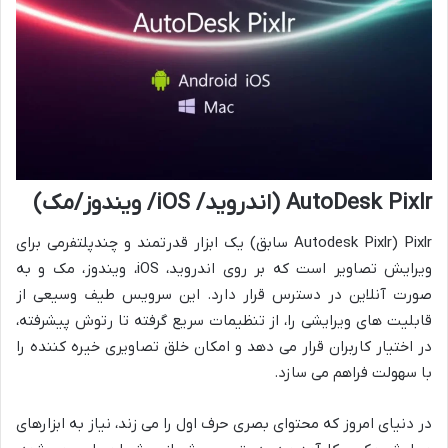
AutoDesk Pixlr (اندروید/ iOS/ ویندوز/مک)
Pixlr (Autodesk Pixlr سابق) یک ابزار قدرتمند و چندپلتفرمی برای
ویرایش تصاویر است که بر روی اندروید، iOS، ویندوز، مک و به
صورت آنلاین در دسترس قرار دارد. این سرویس طیف وسیعی از
قابلیت های ویرایشی را، از تنظیمات سریع گرفته تا رتوش پیشرفته،
در اختیار کاربران قرار می دهد و امکان خلق تصاویری خیره کننده را
با سهولت فراهم می سازد.
در دنیای امروز که محتوای بصری حرف اول را می زند، نیاز به ابزارهای