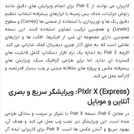
کاربران می توانند از Pixlr E برای انجام ویرایش های دقیق مانند
رتوش جزئیات، حذف پس زمینه با ابزارهای پیشرفته انتخاب، تنظیم
دقیق رنگ ها و نورپردازی با استفاده از منحنی ها (Curves) و سطوح
(Levels)، و همچنین ترکیب تصاویر استفاده کنند. این نسخه
همچنین دارای مجموعه ای غنی از فیلترها، افکت ها و ابزارهای
نقاشی است که به خلق آثار هنری دیجیتال کمک شایانی می کند.
اگرچه Pixlr E به اندازه یک نرم افزار دسکتاپ کامل قابلیت های
گسترده ای ندارد، اما برای طراحی گرافیک سبک، ویرایش های
پیشرفته عکس و پروژه های خلاقانه مبتنی بر وب، بسیار قدرتمند و
کارآمد عمل می کند.
Pixlr X (Express): ویرایشگر سریع و بصری
آنلاین و موبایل
در مقابل Pixlr E، نسخه Pixlr X با تمرکز بر سرعت و سادگی طراحی
شده است. این ویرایشگر نیز تحت وب عمل می کند و هدف آن،
بهبود سریع و آسان عکس ها است. Pixlr X برای کاربرانی ایده آل