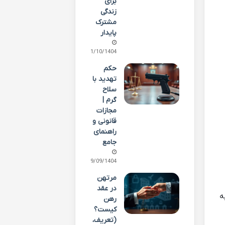
برای
زندگی
مشترک
پایدار
01/10/1404
حکم
تهدید با
سلاح
گرم |
مجازات
قانونی و
راهنمای
جامع
29/09/1404
مرتهن
در عقد
ه
رهن
کیست؟
(تعریف،