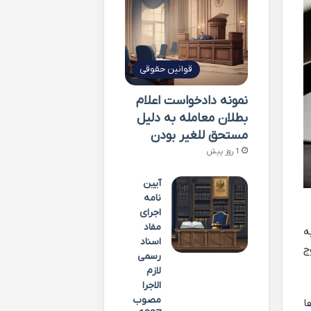
قوانین حقوقی
نمونه دادخواست اعلام
بطلان معامله به دلیل
مستحق للغیر بودن
1 روز پیش
آیین
نامه
اجرای
مفاد
ه
اسناد
ج
رسمی
لازم
الاجرا
مصوب
ا