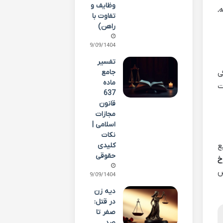
وظایف و
،
تفاوت با
راهن)
29/09/1404
تفسیر
جامع
ی
ماده
ت
637
قانون
مجازات
اسلامی |
نکات
کلیدی
ه تابع
حقوقی
خ
ص
29/09/1404
دیه زن
در قتل:
صفر تا
صد