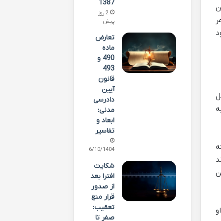
1387
ن
2 روز
ر
پیش
د
تعارض
ماده
490 و
493
قانون
آیین
ل
دادرسی
ه
مدنی:
ابعاد و
تفاسیر
ه
06/10/1404
د
شکایت
ن
افترا بعد
از صدور
قرار منع
تعقیب:
و
صفر تا