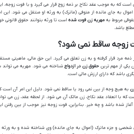
است که به موجب عقد نکاح بر ذمه زوج قرار می گیرد و با فوت زوجه، ای
اموال به جای مانده از متوفی (ماترک) به ورثه او منتقل می شود. این ام
حقوقی مربوط به
مهریه زن فوت شده
است تا ورثه بتوانند حقوق قانونی خو
مطلع باشد.
ت زوجه ساقط نمی شود؟
 ذمه مرد قرار گرفته و به زن تعلق می گیرد. این حق مالی، ماهیتی مستق
ن یکی از مهم ترین
حقوق زن در ازدواج
شناخته می شود. مهریه می تواند ب
گری باشد که دارای ارزش مالی است.
ن
به هیچ وجه از بین نمی رود یا ساقط نمی شود. دلیل این امر آن است ک
که با انعقاد عقد نکاح، زن مالک آن می شود. از لحظه عقد، زن می توان
آغاز شده باشد و چه خیر. بنابراین، فوت زوجه نیز موجب از بین رفتن ای
ی شخصی و جزء ماترک (اموال به جای مانده) وی شناخته شده و به ورثه ا