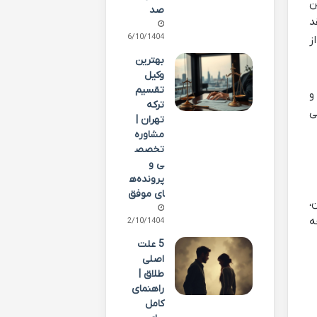
ن
صد
قد
06/10/1404
ز
بهترین
وکیل
تقسیم
و
ترکه
ی
تهران |
مشاوره
تخصص
ی و
پرونده‌ه
ای موفق
،
ه
02/10/1404
5 علت
اصلی
طلاق |
راهنمای
کامل