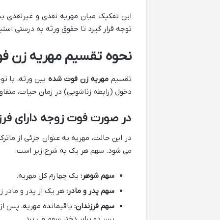
این تفکیک میان مهریه نقدی و غیرنقدی بس
توجه قرار گیرد تا حقوق ورثه به درستی استی
نحوه تقسیم مهریه زن فو
تقسیم
مهریه زن فوت شده
بین ورثه، با تو
دخول (رابطه زناشویی) در زمان حیات، متفا
در صورت فوت زوجه دارای فرز
در این حالت، مهریه به عنوان جزئی از ماترک
می شود. سهم هر یک به شرح زیر است:
سهم شوهر:
یک چهارم کل مهریه.
سهم پدر و مادر:
هر یک از پدر و مادر ز
سهم فرزندان:
باقیمانده مهریه، پس از 
پسر دو برابر دختر سهم می برد.