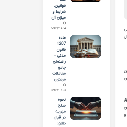
قوانین،
شرایط و
میزان آن
25/09/1404
رثه می
رمول
ماده
1207
قانون
مدنی –
راهنمای
جامع
ن
معاملات
ن
مجنون
24/09/1404
نحوه
 مستحق
صلح
عین
مهریه
و
در قبال
طلاق: