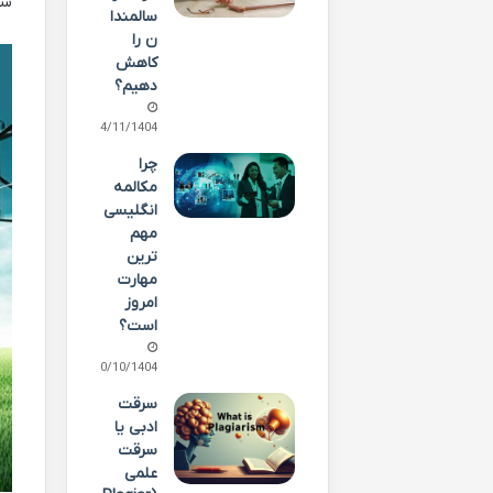
سر
سالمندا
ن را
کاهش
دهیم؟
14/11/1404
چرا
مکالمه
انگلیسی
مهم
ترین
مهارت
امروز
است؟
10/10/1404
سرقت
ادبی یا
سرقت
علمی