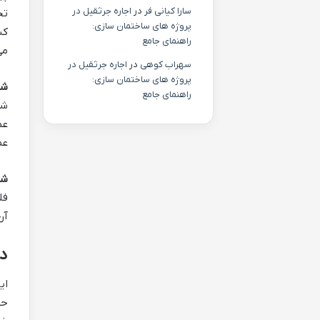
سارا کیانی فر
در
اجاره جرثقیل در
تج
پروژه های ساختمان سازی:
کش
راهنمای جامع
می
سهراب کوهی
در
اجاره جرثقیل در
پروژه های ساختمان سازی:
شر
راهنمای جامع
عم
عظ
شر
فل
آن
د)