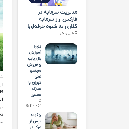
مدیریت سرمایه در
فارکس؛ راز سرمایه
گذاری به شیوه حرفه‌ای!
6 روز پیش
دوره
آموزش
بازاریابی
و فروش
مجتمع
فنی
شر
تهران با
ار
مدرک
قل
معتبر
آب
18/11/1404
پر
تج
چگونه
ترس از
مع
مرگ در