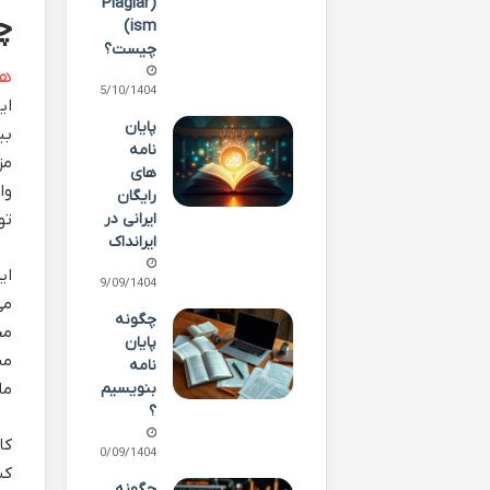
(Plagiar
چ
ism)
چیست؟
ها
05/10/1404
ای
پایان
بی
نامه
مز
های
وا
رایگان
تو
ایرانی در
ایرانداک
ای
29/09/1404
می
چگونه
مح
پایان
من
نامه
ما
بنویسیم
؟
کا
20/09/1404
کش
چگونه