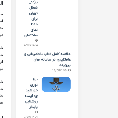
ال
بازکنی
شمال
تهران
مد
برای
اس
حفظ
دق
نمای
نی
ساختمان
24/08/1404
شر
خلاصه کامل کتاب نااطمینانی و
مح
غافلگیری در سامانه های
پیچیده
در
16/08/1404
برج
شر
نوری
مح
خورشید
طر
ی؛ آینده
روشنایی
مص
پایدار
ب)
27/07/1404