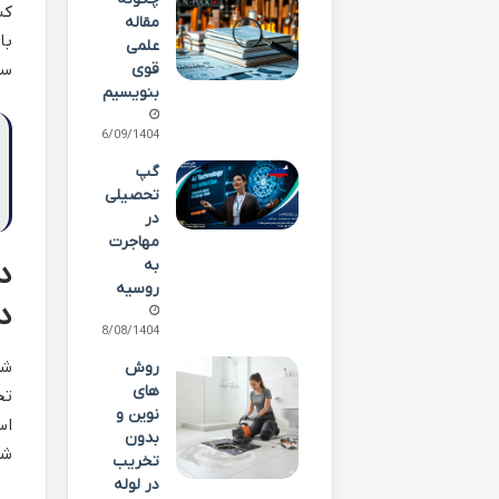
کش
مقاله
با
علمی
سو
قوی
بنویسیم
16/09/1404
گپ
تحصیلی
در
مهاجرت
به
د
روسیه
د
28/08/1404
شر
روش
های
تح
نوین و
اس
بدون
شر
تخریب
در لوله