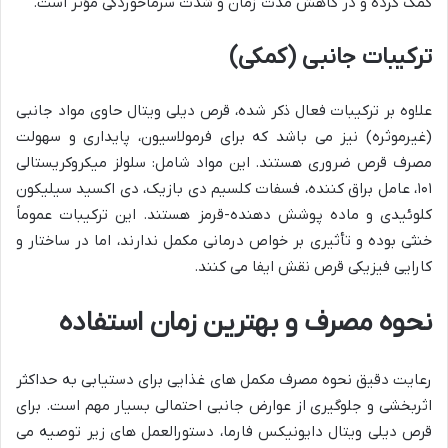
کمک کرده و در کاهش مدت زمان و شدت سرماخوردگی مؤثر است.
ترکیبات جانبی (کمکی)
علاوه بر ترکیبات فعال ذکر شده، قرص دیلی ویتال حاوی مواد جانبی
(غیرموثره) نیز می باشد که برای فرمولاسیون، پایداری و سهولت
مصرف قرص ضروری هستند. این مواد شامل: سلولز میکروکریستالی
۱۰۱، عامل براق کننده، فسفات کلسیم دی بازیک، دی اکسید سیلیکون
کلوئیدی و ماده پوشش دهنده-قرمز هستند. این ترکیبات عموماً
خنثی بوده و تأثیری بر خواص درمانی مکمل ندارند، اما در ساختار و
کارایی فیزیکی قرص نقش ایفا می کنند.
نحوه مصرف و بهترین زمان استفاده
رعایت دقیق نحوه مصرف مکمل های غذایی برای دستیابی به حداکثر
اثربخشی و جلوگیری از عوارض جانبی احتمالی بسیار مهم است. برای
قرص دیلی ویتال دایونیکس فارما، دستورالعمل های زیر توصیه می