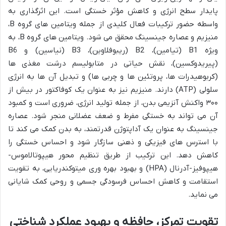
پایدار سطح انرژی و کاهش مؤثر خستگی است. این اثرگذاری به
واسطه حضور ترکیبات فعال کلیدی از جمله ویتامین های گروه B،
منیزیم و عصاره جینسینگ محقق می شود. ویتامین های گروه B، به
ویژه B1 (تیامین)، B2 (ریبوفلاوین)، B3 (نیاسین) و B6
(پیریدوکسین)، نقش حیاتی در متابولیسم درشت مغذی ها
(کربوهیدرات ها، پروتئین ها و چربی ها) و تبدیل آن ها به انرژی
سلولی (ATP) دارند. منیزیم نیز به عنوان یک کوفاکتور در بیش از
۳۰۰ واکنش آنزیمی بدن، از جمله تولید انرژی، ضروری است و کمبود
آن می تواند به خستگی مفرط و ضعف عضلانی منجر شود. عصاره
جینسینگ به عنوان یک آداپتوژن قدرتمند، به بدن کمک می کند تا
با استرس های فیزیکی و ذهنی سازگار شود و احساس خستگی را
کاهش دهد. این ترکیب از طریق تنظیم محور هیپوتالاموس-
هیپوفیز-آدرنال (HPA) و بهبود بهره وری میتوکندریایی، به تقویت
استقامت و کاهش احساس فرسودگی جسمی و روحی کمک شایانی
می نماید.
تقویت تمرکز، حافظه و بهبود عملکرد شناختی