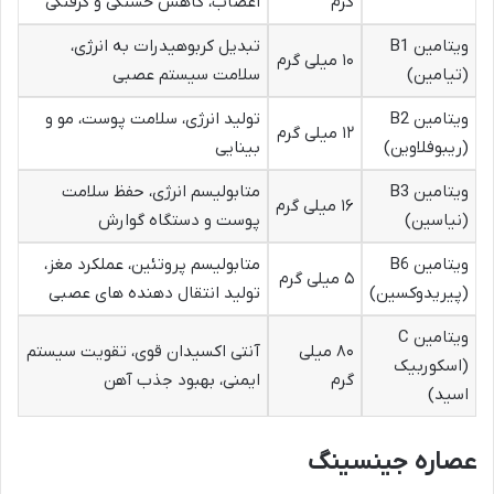
گرم
اعصاب، کاهش خستگی و گرفتگی
ویتامین B1
تبدیل کربوهیدرات به انرژی،
۱۰ میلی گرم
(تیامین)
سلامت سیستم عصبی
ویتامین B2
تولید انرژی، سلامت پوست، مو و
۱۲ میلی گرم
(ریبوفلاوین)
بینایی
ویتامین B3
متابولیسم انرژی، حفظ سلامت
۱۶ میلی گرم
(نیاسین)
پوست و دستگاه گوارش
ویتامین B6
متابولیسم پروتئین، عملکرد مغز،
۵ میلی گرم
(پیریدوکسین)
تولید انتقال دهنده های عصبی
ویتامین C
۸۰ میلی
آنتی اکسیدان قوی، تقویت سیستم
(اسکوربیک
گرم
ایمنی، بهبود جذب آهن
اسید)
عصاره جینسینگ