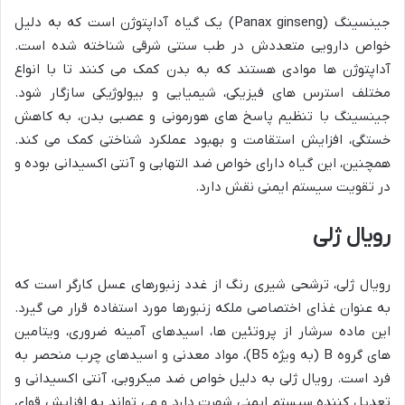
جینسینگ (Panax ginseng) یک گیاه آداپتوژن است که به دلیل
خواص دارویی متعددش در طب سنتی شرقی شناخته شده است.
آداپتوژن ها موادی هستند که به بدن کمک می کنند تا با انواع
مختلف استرس های فیزیکی، شیمیایی و بیولوژیکی سازگار شود.
جینسینگ با تنظیم پاسخ های هورمونی و عصبی بدن، به کاهش
خستگی، افزایش استقامت و بهبود عملکرد شناختی کمک می کند.
همچنین، این گیاه دارای خواص ضد التهابی و آنتی اکسیدانی بوده و
در تقویت سیستم ایمنی نقش دارد.
رویال ژلی
رویال ژلی، ترشحی شیری رنگ از غدد زنبورهای عسل کارگر است که
به عنوان غذای اختصاصی ملکه زنبورها مورد استفاده قرار می گیرد.
این ماده سرشار از پروتئین ها، اسیدهای آمینه ضروری، ویتامین
های گروه B (به ویژه B5)، مواد معدنی و اسیدهای چرب منحصر به
فرد است. رویال ژلی به دلیل خواص ضد میکروبی، آنتی اکسیدانی و
تعدیل کننده سیستم ایمنی شهرت دارد و می تواند به افزایش قوای