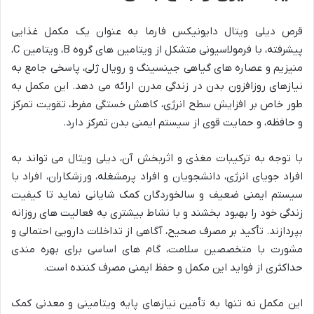
قرص دیلی ویتال دایونیکس فارما به عنوان یک مکمل غذایی
پیشرفته، با فرمولاسیونی متشکل از ویتامین های گروه B، ویتامین C،
منیزیم و عصاره های گیاهی جینسینگ و رویال ژلی، پاسخی جامع به
نیازهای روزافزون بدن در زندگی مدرن ارائه می دهد. این مکمل به
طور خاص بر افزایش سطح انرژی، کاهش خستگی مفرط، تقویت تمرکز
و حافظه، و حمایت قوی از سیستم ایمنی بدن تمرکز دارد.
با توجه به ترکیبات مغذی و اثربخش آن، دیلی ویتال می تواند به
افراد جویای انرژی، دانشجویان و افراد پرمشغله، ورزشکاران، افراد با
سیستم ایمنی ضعیف و سالخوردگان کمک شایانی نماید تا کیفیت
زندگی خود را بهبود بخشند و با نشاط بیشتری به فعالیت های روزانه
بپردازند. تأکید بر مصرف صحیح، آگاهی از تداخلات دارویی احتمالی و
مشورت با متخصصین سلامت، گام های اساسی برای بهره مندی
حداکثری از فواید این مکمل و حفظ ایمنی مصرف کننده است.
این مکمل نه تنها به تأمین نیازهای پایه ویتامینی و معدنی کمک