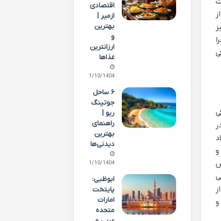
ت
اقتصادی
ز
ازمیر |
بهترین
ز
و
ا
ارزانترین
ی
غذاها
01/10/1404
۶ ساحل
جوتینگ
ی
ریو |
راهنمای
در
بهترین
اد
دیدنی‌ها
و
ص
01/10/1404
ب می
ابوظبی:
ز
پایتخت
امارات
و
متحده
عربی و