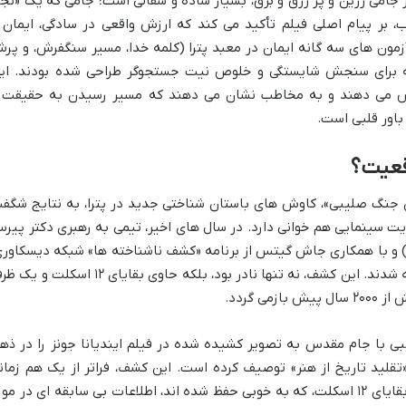
ز جامی زرین و پر زرق و برق، بسیار ساده و سفالی است؛ جامی که یک «نجا
ب، بر پیام اصلی فیلم تأکید می کند که ارزش واقعی در سادگی، ایمان 
زمون های سه گانه ایمان در معبد پترا (کلمه خدا، مسیر سنگفرش، و پر
لکه برای سنجش شایستگی و خلوص نیت جستجوگر طراحی شده بودند. ای
زایش می دهند و به مخاطب نشان می دهند که مسیر رسیدن به حقیقت 
باور قلبی است.
اقعیت؟
ین جنگ صلیبی»، کاوش های باستان شناختی جدید در پترا، به نتایج شگف
ت سینمایی هم خوانی دارد. در سال های اخیر، تیمی به رهبری دکتر پیر
ل کریسمن از مرکز تحقیقات آمریکا (ACOR) و با همکاری جاش گیتس از برنامه «کشف ناشناخته ها» شبکه دیسکاور
موفق به کشف یک مقبره مخفی در زیر الخزنه شدند. این کشف، نه تنها نادر بود، بلکه حاوی بقایای ۱۲ اسکل
 گردد.
ی با جام مقدس به تصویر کشیده شده در فیلم ایندیانا جونز را در ذه
قلید تاریخ از هنر» توصیف کرده است. این کشف، فراتر از یک هم زمان
ساده، اهمیت باستان شناختی عمیقی دارد. بقایای ۱۲ اسکلت، که به خوبی حفظ شده اند، اطلاعات بی سابقه ای در مو