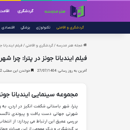
گردشگری
اقامت
گردشگری و اقامتی
تکنولوژی
پزشکی
اقتصادی
مجله هنر مدرسه
/
گردشگری و اقامتی
/
فیلم ایندیانا ج
فیلم ایندیانا جونز در پترا: چرا شه
آخرین به روز رسانی: 27/07/1404
خواندن این مطلب 12 دقیقه زمان میبرد
مجموعه سینمایی ایندیانا جونز د
پترا، شهر باستانی شگفت انگیز در اردن، به
شهرتی جهانی دست یافت و پیوندی ناگسستنی
بررسی عمیق این ارتباط می پردازد؛ از انتخ
بر گردشگری و درک عمومی از این میراث جهان