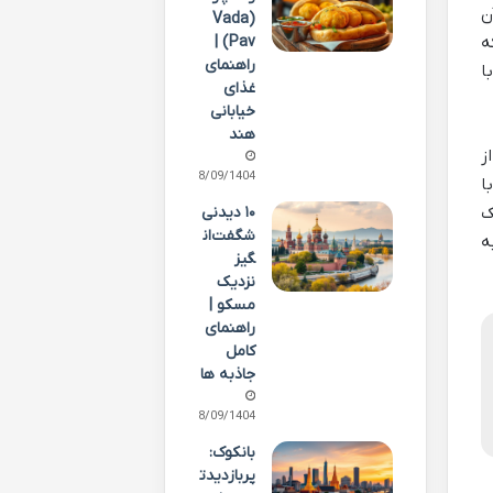
ضور آن
(Vada
Pav) |
ه
راهنمای
ا
غذای
خیابانی
هند
ز
28/09/1404
ا
۱۰ دیدنی
ک
شگفت‌ان
ه
گیز
نزدیک
مسکو |
راهنمای
کامل
جاذبه ها
28/09/1404
بانکوک:
پربازدیدت