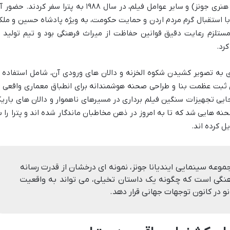
ایندیانا جونز)، شان کانری (در نقش پدرش، هنری جونز) و سایر عوامل فیلم، در سال ۱۹۸۸ به پترا سفر کردند. ح
ه با استقبال گرم مردم اردن و حمایت حکومت، به ویژه پادشاه حسین و ملک
 مستلزم رعایت دقیق قوانین حفاظت از میراث فرهنگی بود و تیم تولید ب
رد.
 به تصویر کشیدن شکوه الخزنه و دالان های ورودی آن، شامل استفاده ا
ی ثبت عظمت بنا و طراحی صحنه هوشمندانه برای انطباق معماری واقعی ب
جایی تجهیزات سنگین فیلم برداری در مسیرهای ناهموار و دالان های باری
ه هایی شد که تا به امروز در ذهن مخاطبان ماندگار شده اند و پترا را ب
ل کرده اند.
جموعه سینمایی ایندیانا جونز، نمونه ای درخشان از قدرت رسانه
هنگی است که چگونه یک داستان تخیلی، می تواند به واقعیت
نو در کانون توجهات جهانی قرار دهد.