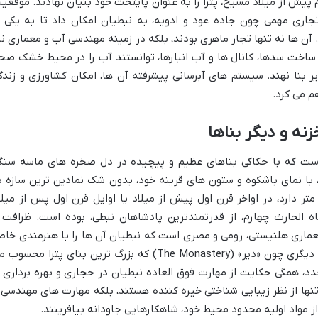
 پیش از میلاد مسیح، پترا را به عنوان پایتخت خود بنیان نهادند. موقعی
جاری مهمی چون جاده عود و ادویه، به نبطیان امکان داد تا به یکی ا
ن ها نه تنها تجار ماهری بودند، بلکه در زمینه مهندسی آب و معماری نی
با ساخت سدها، کانال ها و آب انبارها، توانستند آب را در محیط خشک صحر
ر بنا نهند. سیستم های آبرسانی پیشرفته آن ها، امکان کشاورزی و زندگ
نه و دیگر بناها
ن است که با حکاکی بناهای عظیم و پیچیده در دل صخره های ماسه سنگ
جاد شده است. «الخزنه» (The Treasury)، با نمای باشکوه و ستون های قرینه خود، بدون شک نمادین ترین سازه 
ترا است. این بنا که ارتفاعی در حدود ۴۰ متر دارد، در اواخر قرن اول پیش از میلاد یا اوایل قرن اول پس از میل
ه الحارث چهارم، از قدرتمندترین پادشاهان نبطی، بوده است. ظرافت 
ماری هلنیستی، رومی و مصری است که نبطیان آن ها را با هنرمندی خا
خود در هم آمیختند. در کنار الخزنه، بناهای دیگری چون «دیر» (The Monastery) که بزرگ ترین بنای پترا محسو
دد، همگی حکایت از مهارت فوق العاده نبطیان در حجاری و بهره برداری ا
نها از نظر زیبایی شناختی خیره کننده هستند، بلکه مهارت های مهندسی 
ز مواد اولیه محدود محیط خود، شاهکارهایی جاودانه بیافرینند.