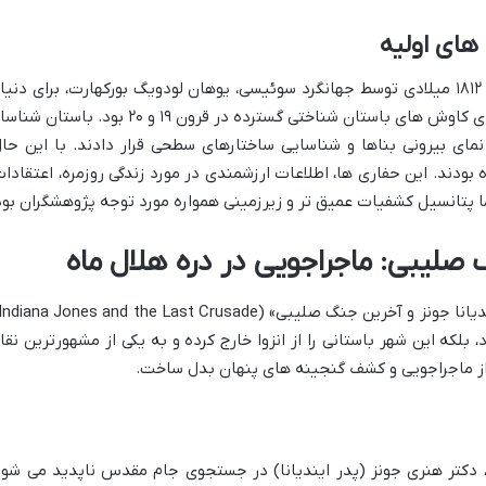
های اولیه
پس از قرن ها انزوا و فراموشی، پترا در سال ۱۸۱۲ میلادی توسط جهانگرد سوئیسی، یوهان لودویگ بورکهارت، برای دنی
غرب کشف مجدد شد. این کشف، جرقه ای برای کاوش های باستان شناختی گسترده در قرون ۱۹ و ۲۰ بود. باستا
ز نمای بیرونی بناها و شناسایی ساختارهای سطحی قرار دادند. با این حال
 بودند. این حفاری ها، اطلاعات ارزشمندی در مورد زندگی روزمره، اعتقادات
ما پتانسیل کشفیات عمیق تر و زیرزمینی همواره مورد توجه پژوهشگران بود
گ صلیبی: ماجراجویی در دره هلال ماه
لکه این شهر باستانی را از انزوا خارج کرده و به یکی از مشهورترین نقا
دی از ماجراجویی و کشف گنجینه های پنهان بدل ساخت.
 دکتر هنری جونز (پدر ایندیانا) در جستجوی جام مقدس ناپدید می شود