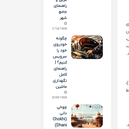
راهنمای
جامع
شهر
ای
01/10/1404
ن شناسان
چگونه
،
خودروی
،
خود را
.
سرویس
کنیم؟ |
راهنمای
کامل
نگهداری
انتخاب پترا به عنوان لوکیشن کلیدی در «ایندیانا جونز و آخرین جنگ صلیبی» (Indiana Jones and the Last Crusade)،
ماشین
ط
30/09/1404
چوخی
دانی
(Chokhi
.
Dhani)