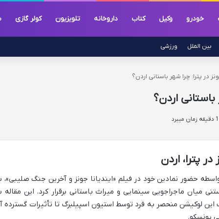
خودرو
وکیل
کتاب
داروخانه
تلویزیون
کولر گازی
س
بین الملل
ورزشی
ونز در پترا: چرا شهر باستانی اردن؟
ر باستانی اردن؟
ر پترا، اردن
 واسطه حضور نمادین خود در فیلم «ایندیانا جونز و آخرین جنگ صلیبی»، ب
 میان ماجراجویی سینمایی و میراث باستانی برقرار کرد. این مقاله ب
اب این لوکیشن منحصر به فرد توسط استیون اسپیلبرگ تا تأثیرات گسترده آ
ی یونسکو.