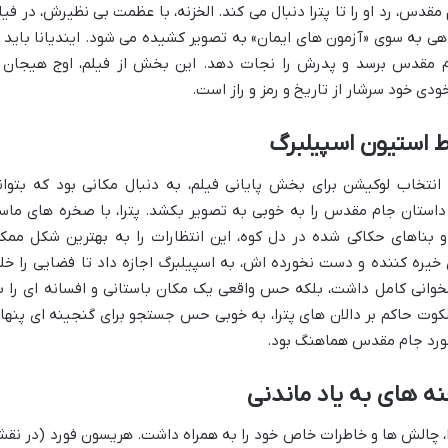
مقدس، رد او را تا پترا دنبال می کند. الخزنه، با عظمت بی نظیرش، در فیل
ی به سوی «آزمون های ایمان» به تصویر کشیده می شود. ایندیانا باید ا
م مقدس برسد و پدرش را نجات دهد. این بخش از فیلم، اوج هیجان 
ودی خود سرشار از تاریخ و رمز و راز است.
ط استیون اسپیلبرگ
 انتخاب لوکیشن برای بخش پایانی فیلم، به دنبال مکانی بود که بتوان
 داستان جام مقدس را به خوبی به تصویر بکشد. پترا، با صخره های ماس
 بناهای حکاکی شده در دل کوه، این انتظارات را به بهترین شکل ممک
ی خیره کننده و دست نخورده اش، به اسپیلبرگ اجازه داد تا فضایی را خل
همخوانی کامل داشت، بلکه حس واقعی یک مکان باستانی و افسانه ای را ب
کوت حاکم بر دالان های پترا، به خوبی حس جستجو برای گنجینه ای پنها
ر مورد جام مقدس هماهنگ بود.
ه های به یاد ماندنی
را، چالش ها و خاطرات خاص خود را به همراه داشت. هریسون فورد (در نق