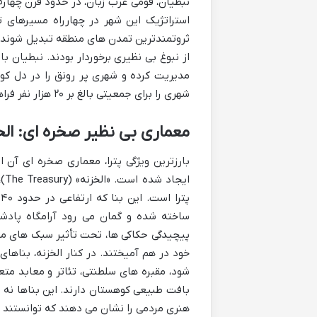
نبطیان، قومی عرب زبان، در حدود قرن چهارم
استراتژیک این شهر در چهارراه مسیرهای ت
ثروتمندترین تمدن های منطقه تبدیل شوند. آ
از نبوغ بی نظیری برخوردار بودند. نبطیان 
مدیریت کرده و شهری پر رونق را در دل کوی
شهری را برای جمعیتی بالغ بر ۲۰ هزار نفر فراهم می کرد.
معماری بی نظیر صخره ای: الخز
بارزترین ویژگی پترا، معماری صخره ای آ
ای
پ
ساخته شده و گمان می رود آرامگاه پادشا
پیچیدگی حکاکی ها، تحت تأثیر سبک های مع
شود، مقبره های سلطنتی، تئاتر و معابد متع
بافت طبیعی کوهستان دارند. این بناها نه ت
هنری مردمی را نشان می دهند که توانستند ا