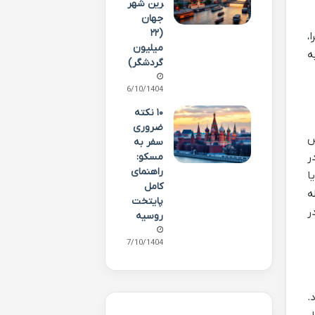
رین شهر
جهان
(۲۲
،
میلیون
ه
گردشگر)
06/10/1404
۱۰ نکته
ضروری
س
سفر به
مسکو:
ر
راهنمای
ا
کامل
ه
پایتخت
ر
روسیه
07/10/1404
.