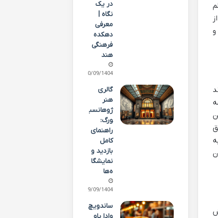
در یک
م
نگاه |
ز
معرفی
و
دهکده
فرهنگی
هند
30/09/1404
د
گالری
هنر
ه
ژوهانسب
ن
ورگ:
ق
راهنمای
ه
کامل
بازدید و
ن
نمایشگا
ه‌ها
29/09/1404
ساندویچ
ش
وادا پاو