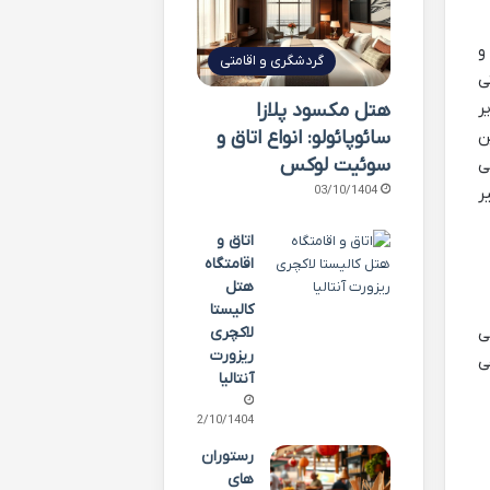
و
گردشگری و اقامتی
ی
ر
هتل مکسود پلازا
سائوپائولو: انواع اتاق و
ن
سوئیت لوکس
ی
03/10/1404
ر
اتاق و
اقامتگاه
هتل
کالیستا
ی
لاکچری
ریزورت
ی
آنتالیا
02/10/1404
رستوران
های