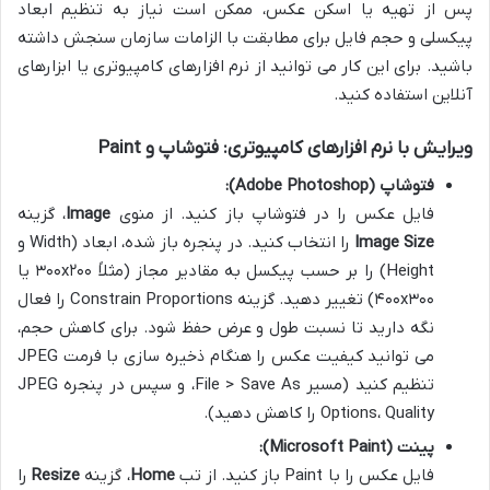
پس از تهیه یا اسکن عکس، ممکن است نیاز به تنظیم ابعاد
پیکسلی و حجم فایل برای مطابقت با الزامات سازمان سنجش داشته
باشید. برای این کار می توانید از نرم افزارهای کامپیوتری یا ابزارهای
آنلاین استفاده کنید.
ویرایش با نرم افزارهای کامپیوتری: فتوشاپ و Paint
فتوشاپ (Adobe Photoshop):
فایل عکس را در فتوشاپ باز کنید. از منوی
Image
، گزینه
Image Size
را انتخاب کنید. در پنجره باز شده، ابعاد (Width و
Height) را بر حسب پیکسل به مقادیر مجاز (مثلاً ۳۰۰x۲۰۰ یا
۴۰۰x۳۰۰) تغییر دهید. گزینه Constrain Proportions را فعال
نگه دارید تا نسبت طول و عرض حفظ شود. برای کاهش حجم،
می توانید کیفیت عکس را هنگام ذخیره سازی با فرمت JPEG
تنظیم کنید (مسیر File > Save As، و سپس در پنجره JPEG
Options، Quality را کاهش دهید).
پینت (Microsoft Paint):
فایل عکس را با Paint باز کنید. از تب
Home
، گزینه
Resize
را