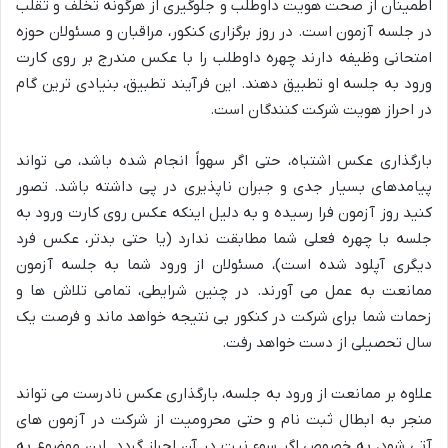
اطمینان از صحت هویت داوطلب و جلوگیری از هرگونه تخلف و تقلب
در جلسه آزمون است. در روز برگزاری کنکور، مراقبان و مسئولان حوزه
امتحانی وظیفه دارند چهره داوطلب را با عکس مندرج بر روی کارت
ورود به جلسه او تطبیق دهند. این فرآیند تطبیق، بنیادی ترین گام
در احراز هویت شرکت کنندگان است.
بارگذاری عکس اشتباه، حتی اگر سهواً انجام شده باشد، می تواند
پیامدهای بسیار جدی و جبران ناپذیری در پی داشته باشد. تصور
کنید روز آزمون فرا رسیده و به دلیل اینکه عکس روی کارت ورود به
جلسه با چهره فعلی شما مطابقت ندارد (یا حتی بدتر، عکس فرد
دیگری آپلود شده است)، مسئولان از ورود شما به جلسه آزمون
ممانعت به عمل می آورند. در چنین شرایطی، تمامی تلاش ها و
زحمات شما برای شرکت در کنکور بی نتیجه خواهد ماند و فرصت یک
سال تحصیلی از دست خواهد رفت.
علاوه بر ممانعت از ورود به جلسه، بارگذاری عکس نادرست می تواند
منجر به ابطال ثبت نام و حتی محرومیت از شرکت در آزمون های
آتی شود، به خصوص اگر سوء نیت در آن احراز گردد. این موضوع به