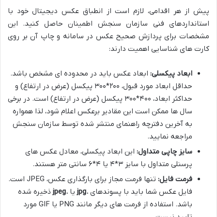
پیش از هر اقدامی، لازم است از انطباق عکس دیجیتال خود با
استانداردهای فنی سازمان سنجش اطمینان حاصل کنید. این
مشخصات برای پردازش صحیح عکس در سامانه و چاپ آن بر روی
کارت های شناسایی اهمیت دارند:
ابعاد پیکسلی:
ابعاد عکس باید در محدوده ای مشخص باشد.
حداقل ابعاد مورد قبول، ۲۰۰*۳۰۰ پیکسل (عرض در ارتفاع) و
حداکثر ابعاد، ۴۰۰*۳۰۰ پیکسل (عرض در ارتفاع) است. در برخی
سال ها ممکن است این مقادیر برعکس اعلام شود، لذا همواره
به آخرین دفترچه راهنمای منتشر شده توسط سازمان سنجش
مراجعه نمایید.
سایز چاپی متداول:
این ابعاد پیکسلی، معادل عکس های
پرسنلی متداول با سایز ۳*۴ یا ۴*۶ سانتی متر هستند.
فرمت فایل:
تنها فرمت مجاز برای بارگذاری عکس، JPEG است.
فایل عکس شما باید با پسوندهای
.jpg
یا
.jpeg
ذخیره شده
باشد. استفاده از فرمت های دیگر مانند PNG یا GIF مورد
تایید نیست.