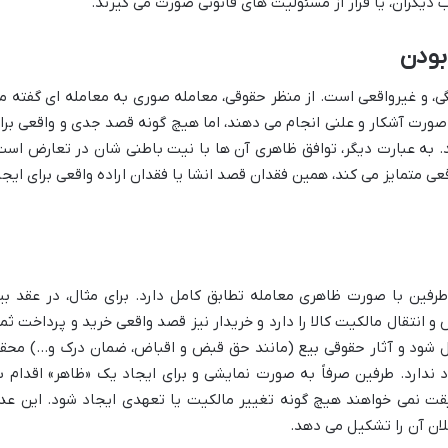
 دیگران، یا فرار از مسئولیت های قانونی صورت می گیرند.
بودن
، و غیرواقعی است. از منظر حقوقی، معامله صوری به معامله ای گفته م
صورت آشکار و علنی انجام می دهند، اما هیچ گونه قصد جدی و واقعی برا
د. به عبارت دیگر، توافق ظاهری آن ها با نیت باطنی شان در تعارض است
قعی متمایز می کند، همین فقدان قصد انشا یا فقدان اراده واقعی برای ایجا
طرفین با صورت ظاهری معامله تطابق کامل دارد. برای مثال، در عقد بی
انتقال مالکیت کالا را دارد و خریدار نیز قصد واقعی خرید و پرداخت ثم
ل شود و آثار حقوقی بیع (مانند حق قبض و اقباض، ضمان درک و…) محق
 ندارد. طرفین صرفاً به صورت نمایشی و برای ایجاد یک «ظاهر» اقدام ب
قیقت نمی خواهند هیچ گونه تغییر مالکیت یا تعهدی ایجاد شود. این عد
ان آن را تشکیل می دهد.