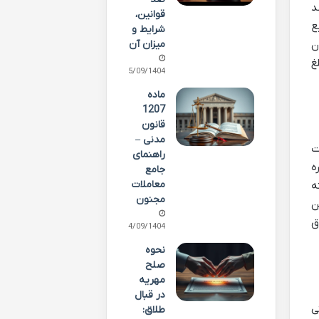
د
قوانین،
آثار بیع
شرایط و
ن
میزان آن
غ
25/09/1404
ماده
1207
قانون
مدنی –
ت
راهنمای
ه
جامع
معاملات
ه
مجنون
ن
ق
24/09/1404
نحوه
صلح
مهریه
در قبال
ی
طلاق: