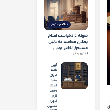
قوانین حقوقی
نمونه دادخواست اعلام
بطلان معامله به دلیل
مستحق للغیر بودن
1 روز پیش
آیین
نامه
اجرای
مفاد
اسناد
رسمی
لازم
ا
الاجرا
مصوب
ق