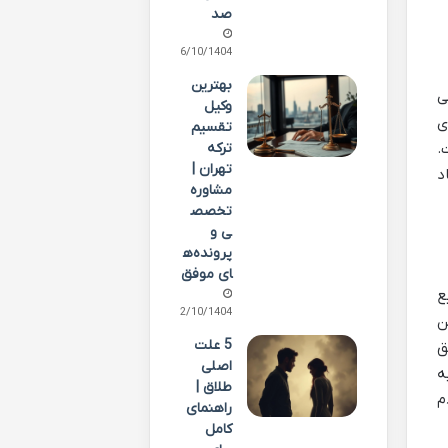
صد
06/10/1404
بهترین
ی
وکیل
ی
تقسیم
ترکه
.
تهران |
د
مشاوره
تخصص
ی و
پرونده‌ه
ای موفق
ع
02/10/1404
ن
5 علت
ق
اصلی
ه
طلاق |
م
راهنمای
کامل