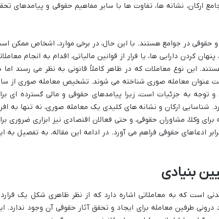
مع ارکان، نشانه ها، تفاوت ها با سایر مفاهیم حقوقی و پیامدهای تحق
و حقوقی در جوامع هستند. با این حال، در برخی موارد، اشخاص ممکن اس
پنهان کردن دارایی ها، یا فرار از قوانین مالیاتی، اقدام به انجام معاملات
ند. این نوع معاملات که در ظاهر کاملاً قانونی به نظر می رسند اما د
 تحت عنوان معامله صوری شناخته می شوند. تشخیص معامله صوری از سای
و توجه به جزئیات است، زیرا پیامدهای حقوقی و مالی گسترده ای برا
. شناسایی ارکان و نشانه های کلیدی یک معامله صوری، نه تنها به افرا
ای وکلا، مشاوران حقوقی، و حتی فعالان اقتصادی نیز ابزاری ضروری برا
ابر ادعاهای حقوقی فراهم می آورد. در ادامه این مقاله، به تفصیل به ای
ین بنیادی
ی است که به معاملاتی اشاره دارد که از نظر ظاهری شکل یک قراردا
صد درونی طرفین معامله برای ایجاد و تحقق آثار حقوقی آن وجود ندارد. ای