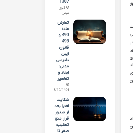
1387
ق
2 روز
پیش
تعارض
ت
ماده
ی
490 و
493
ر
قانون
ر
آیین
ی
دادرسی
د
مدنی:
ابعاد و
ی
تفاسیر
ن
06/10/1404
شکایت
افترا بعد
از صدور
د
قرار منع
تعقیب:
ن
صفر تا