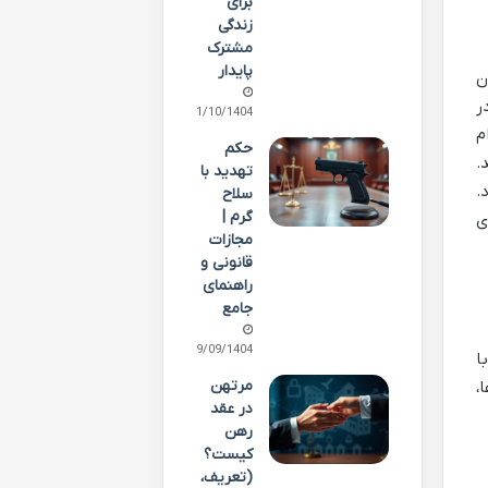
برای
زندگی
مشترک
پایدار
آثار آن است. ماده 190 قانون
ر
01/10/1404
م
حکم
.
تهدید با
.
سلاح
گرم |
ی
مجازات
قانونی و
راهنمای
جامع
29/09/1404
ا
مرتهن
،
در عقد
رهن
کیست؟
(تعریف،