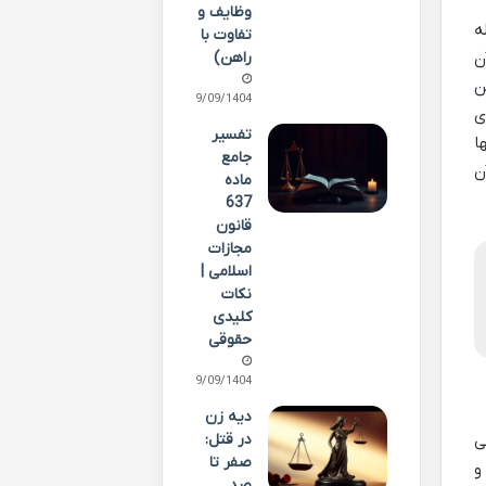
وظایف و
ه
تفاوت با
راهن)
ن
ن
29/09/1404
ی
تفسیر
ا
جامع
ن
ماده
637
قانون
مجازات
اسلامی |
نکات
کلیدی
حقوقی
29/09/1404
دیه زن
در قتل:
ی
صفر تا
و
صد