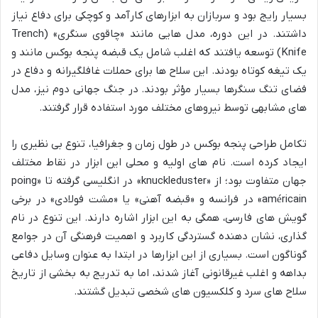
بسیار رایج بود و سربازان به ابزارهای کارآمد و کوچکی برای دفاع نیاز
داشتند. در این دوره، مدل هایی مانند «چاقوی سنگری» (Trench
Knife) توسعه یافتند که اغلب شامل یک قبضه پنجه بوکس مانند و
یک تیغه کوتاه بودند. این سلاح ها برای حملات غافلگیرانه و دفاع در
فضای تنگ سنگرها بسیار مؤثر بودند. در جنگ جهانی دوم نیز، مدل
های مشابهی توسط نیروهای مختلف مورد استفاده قرار گرفتند.
تکامل طراحی پنجه بوکس در طول زمان و جغرافیا، تنوع بی نظیری را
ایجاد کرده است. نام های اولیه و محلی این ابزار در نقاط مختلف
جهان متفاوت بود؛ از «knuckleduster» در انگلیسی گرفته تا «poing
américain» در فرانسه و «قبضه آهنی» یا «مشت فولادی» در برخی
گویش های فارسی، همگی به این ابزار اشاره دارند. این تنوع در نام
گذاری، نشان دهنده گستردگی کاربرد و اهمیت فرهنگی آن در جوامع
گوناگون است. بسیاری از این ابزارها در ابتدا به عنوان وسایل دفاعی
بداهه و اغلب غیرقانونی آغاز شدند، اما به تدریج به بخشی از تاریخ
سلاح های سرد و کلکسیون های شخصی تبدیل گشتند.