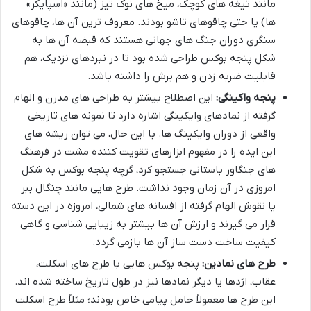
مانند تیغه های کوچک، میخ های نوک تیز (مانند «اسپایکر»
ها) یا حتی چاقوهای تاشو بودند. معروف ترین آن ها، چاقوهای
سنگری دوران جنگ های جهانی هستند که قبضه آن ها به
شکل پنجه بوکس طراحی شده بود تا در نبردهای نزدیک، هم
قابلیت ضربه زدن و هم برش را داشته باشد.
پنجه واکینگی:
این اصطلاح بیشتر به طراحی های مدرن و الهام
گرفته از نمادهای وایکینگی اشاره دارد تا نمونه های تاریخی
واقعی از دوران وایکینگ ها. با این حال، می توان ریشه های
این ایده را در مفهوم ابزارهای تقویت کننده مشت در فرهنگ
های جنگاور باستانی جستجو کرد، گرچه پنجه بوکس به شکل
امروزی در آن زمان وجود نداشت. طرح هایی مانند چنگال ببر
یا نقوش الهام گرفته از افسانه های شمالی، امروزه در این دسته
قرار می گیرند و ارزش آن ها بیشتر به زیبایی شناسی و گاهی
کیفیت ساخت دست ساز آن ها بازمی گردد.
طرح های نمادین:
پنجه بوکس هایی با طرح های اسکلت،
عقاب، اژدها یا دیگر نمادها نیز در طول تاریخ ساخته شده اند.
این طرح ها معمولاً حامل پیامی خاص بودند؛ مثلاً طرح اسکلت