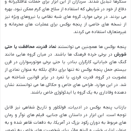
سنگرها تبدیل شدند. سربازان از این ابزار برای حملات غافلگیرانه و
دفاع از خود در شرایطی که استفاده از سلاح های گرم ممکن نبود، بهره
می بردند. در برخی موارد، گروه های شبه نظامی یا نیروهای ویژه نیز
از نسخه های خاصی از پنجه بوکس برای عملیات های محرمانه و
غیرمتعارف استفاده می کردند.
پنجه بوکس ها همچنین می توانستند
نماد قدرت، محافظت یا حتی
شورش
در برخی خرده فرهنگ ها باشند. در میان گروه هایی مانند
گنگ های خیابانی، کارگران بنادر، یا حتی برخی موتورسواران در قرن
بیستم، حمل پنجه بوکس نه تنها برای دفاع، بلکه به عنوان نمادی از
عضویت در گروه، قدرت فردی، یا تمرد در برابر قوانین شناخته می
شد. در این موارد، طراحی های خاص و حکاکی ها می توانستند نشان
دهنده وفاداری به یک گروه یا ایدئولوژی خاص باشند.
بازتاب پنجه بوکس در ادبیات، فولکلور و تاریخ شفاهی نیز قابل
توجه است. این ابزار در داستان های جنایی، فیلم های نوآر و رمان
های مربوط به دوران رکود بزرگ در آمریکا، به دفعات ظاهر شده و به
عنوان ابزاری خشن و البته مؤثر برای شخصیت های خاص به تصویر