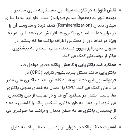
نقش فلوراید در تقویت مینا:
این دهانشویه حاوی مقادیر
بهینه فلوراید (معمولاً سدیم فلوراید) است. فلوراید به بازسازی
مینای دندان (Remineralization) کمک کرده و مقاومت آن را
در برابر حملات اسیدی باکتری ها افزایش می دهد. این امر به
ویژه در نقاط دور از دسترس اطراف براکت ها که بیشتر در
معرض دمینرالیزاسیون هستند، حیاتی است و به پیشگیری
مؤثر از پوسیدگی کمک می کند.
عملکرد ضد باکتریایی و کاهش پلاک:
حضور عوامل ضد
باکتریایی مانند سیتل پیریدینیوم کلراید (CPC) در
فرمولاسیون این دهانشویه، به کاهش تعداد باکتری های مضر
در دهان کمک می کند. CPC با اتصال به غشای سلولی باکتری
ها، باعث اختلال در عملکرد آن ها و در نهایت از بین رفتنشان
می شود. این عمل به طور مؤثری تشکیل پلاک را کاهش داده و
از چسبیدن باکتری ها به سطح دندان و براکت ها جلوگیری می
کند.
اهمیت حذف پلاک:
در دوران ارتودنسی، حذف پلاک به دلیل