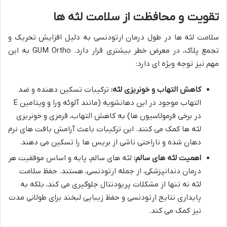
تقویت و محافظت از سلامت لثه ها
سلامت لثه ها در طول درمان ارتودنسی به دلیل افزایش تحریک و
تجمع پلاک، در معرض خطر بیشتری قرار دارد. GUM Ortho به این
مهم نیز توجه ویژه ای دارد:
کاهش التهاب و خونریزی لثه:
ترکیبات تسکین دهنده و ضد
التهاب موجود در این دهانشویه (مانند آلوئه ورا و ویتامین E
در برخی فرمولاسیون ها) به کاهش التهاب، قرمزی و خونریزی
لثه ها کمک می کنند. این ترکیبات باعث آرامش بافت های نرم
دهان شده و ناراحتی ناشی از بریس ها را تسکین می دهند.
اهمیت لثه های سالم:
لثه های سالم، پایه و اساس موفقیت هر
درمان دندانپزشکی، از جمله ارتودنسی، هستند. حفظ سلامت
لثه نه تنها از مشکلات پریودنتال جلوگیری می کند، بلکه به
پایداری نتایج ارتودنسی و حفظ زیبایی لبخند برای طولانی مدت
نیز کمک می کند.