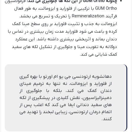
چگونه GUM Ortho از این لکه ها جلوگیری می کند:
فرمولاسیون
GUM Ortho با ترکیبی از فلوراید و ایزومالت، به طور فعال
فرآیند Remineralization را تحریک و تسریع می بخشد.
ایزومالت به جذب و تثبیت فلوراید بر روی سطح مینا کمک
کرده و باعث می شود فلوراید مدت زمان بیشتری در تماس با
دندان بماند و اثربخشی بیشتری داشته باشد. این عملکرد
دوگانه به تقویت مینا و جلوگیری از تشکیل لکه های سفید
کمک شایانی می کند.
دهانشویه ارتودنسی جی یو ام اورتو با بهره گیری
از فلوراید و ایزومالت، نه تنها به ترمیم مینای
دندان کمک می کند، بلکه با جلوگیری از
دمینرالیزاسیون، نقش کلیدی در پیشگیری از لکه
های سفید دندانی ایفا می کند که اغلب پس از
اتمام درمان ارتودنسی، زیبایی لبخند را تهدید می
کنند.