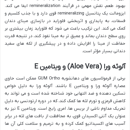
بهبود طعم، نقش مهمی در فرآیند remineralization ایفا می کند.
ایزومالت یک پتانسیل remineralizing قوی دارد و با جذب کلسیم و
فسفات، به پایداری و اثربخشی فلوراید در بازسازی مینای دندان
کمک می کند. این ترکیب باعث می شود که فلوراید زمان بیشتری بر
روی سطح دندان بماند و عمیق تر به مینا نفوذ کند، در نتیجه قدرت
حفاظت از مینا را افزایش داده و در پیشگیری از لکه های سفید
دندانی بسیار مؤثر است.
آلوئه ورا (Aloe Vera) و ویتامین E
برخی از فرمولاسیون های دهانشویه GUM Ortho ممکن است حاوی
عصاره آلوئه ورا و ویتامین E باشند. آلوئه ورا به دلیل خواص
تسکین دهنده و ضد التهابی خود شناخته شده است و می تواند به
کاهش قرمزی و تورم لثه ها کمک کند، که در دوره ارتودنسی به دلیل
تحریک مداوم ناشی از بریس ها، امری رایج است. ویتامین E نیز به
عنوان یک آنتی اکسیدان قوی، به محافظت از بافت های لثه در برابر
آسیب های اکسیداتیو کمک کرده و به ترمیم و سلامت کلی آن ها