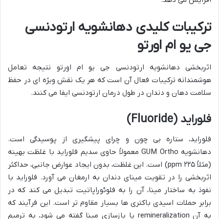
ترکیبات کلیدی دهانشویه ارتودنسی
جی یو ام اورتو
اثربخشی دهانشویه ارتودنسی جی یو ام اورتو نتیجه تعامل
هوشمندانه ترکیبات فعال آن است که هر یک نقش ویژه ای در حفظ
سلامت دهان و دندان در طول درمان ارتودنسی ایفا می کنند.
فلوراید (Fluoride)
فلوراید، ستاره بی چون و چرای پیشگیری از پوسیدگی است.
دهانشویه GUM Ortho معمولاً حاوی سدیم فلوراید با غلظت بهینه
(مثلاً ۲۲۵ ppm) است. این غلظت، بدون ایجاد عوارض جانبی، حداکثر
اثربخشی را در تقویت مینای دندان به ارمغان می آورد. فلوراید با
نفوذ به ساختار مینا، آن را به فلوئوراپاتیت تبدیل می کند که در
برابر حملات اسیدی باکتری ها بسیار مقاوم تر است. این فرآیند که
به آن remineralization یا بازسازی مینا گفته می شود، به ترمیم