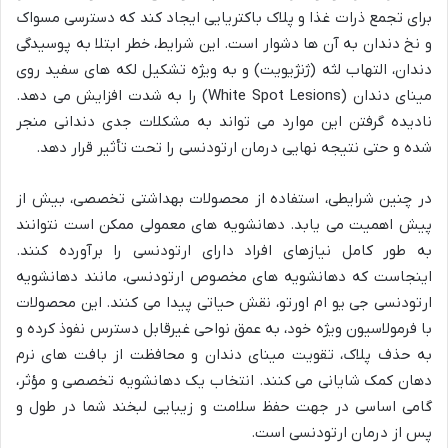
برای تجمع ذرات غذا و پلاک باکتریایی ایجاد کند که دسترسی مسواک
و نخ دندان به آن ها دشوار است. این شرایط، خطر ابتلا به پوسیدگی
دندان، التهاب لثه (ژنژیویت) و به ویژه تشکیل لکه های سفید روی
مینای دندان (White Spot Lesions) را به شدت افزایش می دهد.
نادیده گرفتن این موارد می تواند به مشکلات جدی دندانی منجر
شده و حتی نتیجه نهایی درمان ارتودنسی را تحت تأثیر قرار دهد.
در چنین شرایطی، استفاده از محصولات بهداشتی تخصصی، بیش از
پیش اهمیت می یابد. دهانشویه های معمولی ممکن است نتوانند
به طور کامل نیازهای افراد دارای ارتودنسی را برآورده کنند.
اینجاست که دهانشویه های مخصوص ارتودنسی، مانند دهانشویه
ارتودنسی جی یو ام اورتو، نقش حیاتی پیدا می کنند. این محصولات
با فرمولاسیون ویژه خود، به عمق نواحی غیرقابل دسترس نفوذ کرده و
به حذف پلاک، تقویت مینای دندان و محافظت از بافت های نرم
دهان کمک شایانی می کنند. انتخاب یک دهانشویه تخصصی و مؤثر،
گامی اساسی در جهت حفظ سلامت و زیبایی لبخند شما در طول و
پس از درمان ارتودنسی است.