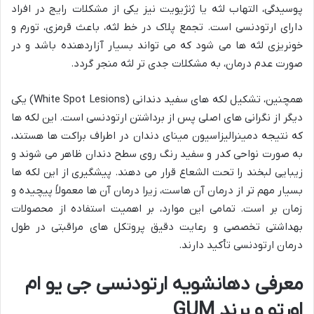
پوسیدگی، التهاب لثه یا ژنژیویت نیز یکی از مشکلات رایج در افراد
دارای ارتودنسی است. تجمع پلاک در خط لثه، باعث قرمزی، تورم و
خونریزی لثه ها می شود که می تواند بسیار آزاردهنده باشد و در
صورت عدم درمان، به مشکلات جدی تر لثه منجر گردد.
همچنین، تشکیل لکه های سفید دندانی (White Spot Lesions) یکی
دیگر از نگرانی های اصلی پس از برداشتن ارتودنسی است. این لکه ها
که نتیجه دمینرالیزاسیون مینای دندان در اطراف براکت ها هستند،
به صورت نواحی کدر و سفید رنگ روی سطح دندان ظاهر می شوند و
زیبایی لبخند را تحت الشعاع قرار می دهند. پیشگیری از این لکه ها
بسیار مهم تر از درمان آن هاست، زیرا درمان آن ها معمولاً پیچیده و
زمان بر است. تمامی این موارد، بر اهمیت استفاده از محصولات
بهداشتی تخصصی و رعایت دقیق پروتکل های مراقبتی در طول
درمان ارتودنسی تأکید دارند.
معرفی دهانشویه ارتودنسی جی یو ام
اورتو و برند GUM