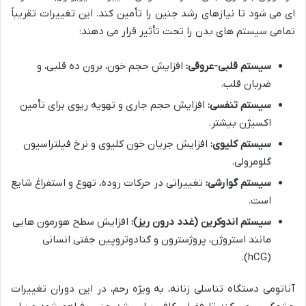
ای می شود تا نیازهای رشد جنین را تأمین کند. این تغییرات تقریباً
تمامی سیستم های بدن را تحت تأثیر قرار می دهند:
سیستم قلبی-عروقی:
افزایش حجم خون، برون ده قلبی، و
ضربان قلب.
سیستم تنفسی:
افزایش حجم جاری و تهویه ریوی برای تأمین
اکسیژن بیشتر.
سیستم کلیوی:
افزایش جریان خون کلیوی و نرخ فیلتراسیون
گلومرولی.
سیستم گوارشی:
تغییراتی در حرکات روده، تهوع و استفراغ شایع
است.
سیستم اندوکرین (غدد درون ریز):
افزایش سطح هورمون هایی
مانند استروژن، پروژسترون و گنادوتروپین جفتی انسانی
(hCG).
آناتومی دستگاه تناسلی زنانه، به ویژه رحم، در این دوران تغییرات