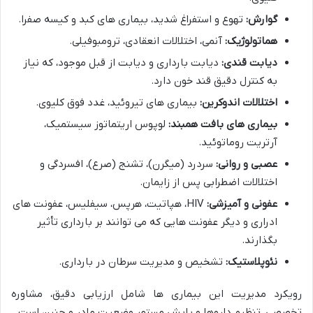
گوارش:
تهوع و استفراغ شدید، بیماری های کبد و کیسه صفرا.
هماتولوژیک:
آنمی، اختلالات انعقادی، ترومبوفیلی.
دیابت قندی:
دیابت بارداری و دیابت از قبل موجود، که نیاز
به کنترل دقیق قند خون دارد.
اختلالات اندوکرین:
بیماری های تیروئید، غدد فوق کلیوی.
بیماری های بافت همبند:
لوپوس اریتماتوز سیستمیک،
آرتریت روماتوئید.
عصبی و روانی:
سردرد (میگرن)، تشنج (صرع)، افسردگی و
اختلالات اضطرابی پس از زایمان.
عفونی و آمیزشی:
HIV، هپاتیت، هرپس، سیفلیس، عفونت های
ادراری و دیگر عفونت هایی که می توانند بر بارداری تأثیر
بگذارند.
نئوپلاستیک:
تشخیص و مدیریت سرطان در بارداری.
رویکرد مدیریت این بیماری ها شامل ارزیابی دقیق، مشاوره
تخصصی، تنظیم داروها و پایش مستمر وضعیت مادر و جنین است.