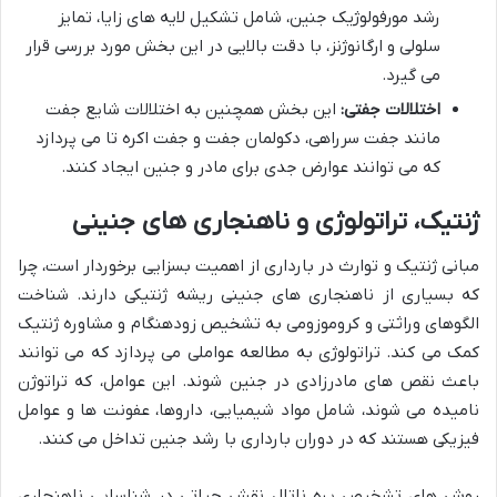
رشد مورفولوژیک جنین، شامل تشکیل لایه های زایا، تمایز
سلولی و ارگانوژنز، با دقت بالایی در این بخش مورد بررسی قرار
می گیرد.
اختلالات جفتی:
این بخش همچنین به اختلالات شایع جفت
مانند جفت سرراهی، دکولمان جفت و جفت اکره تا می پردازد
که می توانند عوارض جدی برای مادر و جنین ایجاد کنند.
ژنتیک، تراتولوژی و ناهنجاری های جنینی
مبانی ژنتیک و توارث در بارداری از اهمیت بسزایی برخوردار است، چرا
که بسیاری از ناهنجاری های جنینی ریشه ژنتیکی دارند. شناخت
الگوهای وراثتی و کروموزومی به تشخیص زودهنگام و مشاوره ژنتیک
کمک می کند. تراتولوژی به مطالعه عواملی می پردازد که می توانند
باعث نقص های مادرزادی در جنین شوند. این عوامل، که تراتوژن
نامیده می شوند، شامل مواد شیمیایی، داروها، عفونت ها و عوامل
فیزیکی هستند که در دوران بارداری با رشد جنین تداخل می کنند.
روش های تشخیص پره ناتال نقش حیاتی در شناسایی ناهنجاری