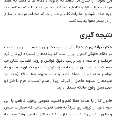
این نمونه آرا نشان می دهند که چگونه دادگاه ها با دقت به قصد
مرتکب، نوع سلاح و نتایج حاصله توجه می کنند تا حکم متناسب با
جرم صادر شود و تمایزات کلیدی میان جرائم مختلف مرتبط با سلاح
را در بستر دعوا رعایت کنند.
نتیجه گیری
حکم تیراندازی در دعوا
یکی از پیچیده ترین و حساس ترین مباحث
در نظام حقوقی کیفری ایران است که پیامدهای گسترده ای برای فرد
مرتکب و جامعه دارد. بررسی دقیق قوانین و رویه قضایی نشان می
دهد که مجازات این عمل، به هیچ عنوان ثابت و یکسان نیست و به
عوامل متعددی از جمله قصد و نیت متهم، نوع سلاح (مجاز یا
غیرمجاز)، نتیجه حاصل از تیراندازی (از عدم آسیب تا جرح یا قتل) و
حتی محل وقوع حادثه بستگی دارد.
قانون گذار با هدف حفظ نظم و امنیت عمومی، برخورد قاطعی با این
جرم دارد. از تیراندازی صرفاً به قصد قدرت نمایی که مجازات حبس
و شلاق را در پی دارد تا تیراندازی به قصد قتل که می تواند منجر به