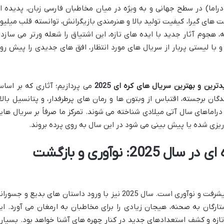
راما) در سطح جهانی و به ویژه در میان مخاطبان فارسی زبان، پدیده ا
ت های گیرا، کیفیت تولید بالا و هنرمندی بازیگرانش، توانسته قلب میلیو
ه، هجوم آثار جدید با ایده های تازه، این اشتیاق را شعله ورتر می سازد 
نیست و با لیستی پربار از سریال های مورد انتظار، افق های جدیدی را پیش رو
ترین و بهترین سریال های کره ای 2025
می پردازیم؛ آثاری که بر اسا
ندگان برجسته، اقتباس از وبتون ها و رمان های پرطرفدار، و پتانسیل بالا
دراماهای سال آتی میلادی شناخته می شوند. تمرکز ما صرفاً بر سریال های
چشم انداز سریال های کره ای در سال 2025: نوآوری و بازگشت
صنعت سرگرمی کره جنوبی همواره در حال پیشرفت و نوآوری است. سال 2025 نیز با ورود داستان های بدیع و جسور
رگان به صحنه، هیجان زیادی را برای مخاطبان به ارمغان می آورد. ای
ازه و کشف استعدادهای جدید در کنار چهره های آشنا خواهد بود. بسیار