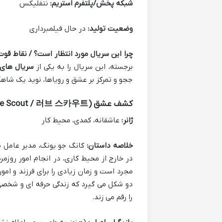
شبکه پخش/پلتفرم استریم:
نتفلیکس
وضعیت تولید:
در حال فیلمبرداری
چرا این سریال مورد انتظار است؟ / نقاط قوت
برجسته، این سریال را به یکی از
سریال های مو
ججو و تمرکز بر عشق و رویاها، نوید یک شاهک
کشف عشق (Love Scout / 러브 스카우트)
ژانر:
عاشقانه، کمدی، محیط کار
خلاصه داستان:
کانگ جو یونگ، مدیر عامل مو
در خارج از محیط کاری، در انجام امور روزم
مجرد است و زمان زیادی را برای فرزند و ام
دو شکل می گیرد که زندگی حرفه ای و شخصی 
را رقم می زند.