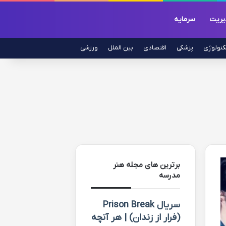
یریت
سرمایه
کنولوژی
پزشکی
اقتصادی
بین الملل
ورزشی
برترین های مجله هنر
مدرسه
سریال Prison Break
(فرار از زندان) | هر آنچه