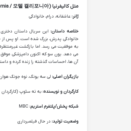
متل کالیفرنیا (Motel California / 모텔 캘리포니아)
ژانر:
عاشقانه، درام، خانوادگی
خلاصه داستان:
این سریال داستان دختری ب
به موفقیت می رسد. اما بازگشت غیرمنتظره ا
می دهد. یون سو که اکنون دامپزشکی موفق د
آن ها، احساسات گذشته را زنده کرده و داستا
بازیگران اصلی:
لی سه یونگ، نوه جونگ هوان
کارگردان و نویسنده:
به ته سئوپ (کارگردان
شبکه پخش/پلتفرم استریم:
MBC
وضعیت تولید:
در حال فیلمبرداری