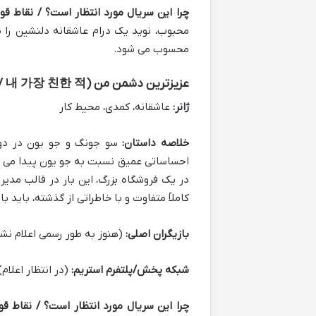
چرا این سریال مورد انتظار است؟ / نقاط قو
محبوب، نوید یک درام عاشقانه دلنشین را 
محسوب می شود.
عزیزترین دشمن من (My Dearest Nemesis / 내 가장 친한 적)
ژانر:
عاشقانه، کمدی، محیط کار
خلاصه داستان:
سو جونگ و جو یون در دورا
در یک فروشگاه بزرگ، این بار در قالب مدیر 
کاملاً متفاوت و با خاطراتی از گذشته، باید ب
بازیگران اصلی:
(هنوز به طور رسمی اعلام نشد
شبکه پخش/پلتفرم استریم:
(در انتظار اعلام)
چرا این سریال مورد انتظار است؟ / نقاط قو