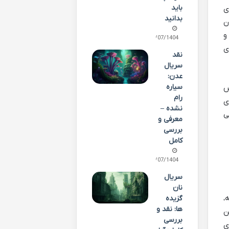
باید
ی
بدانید
ن
و
15/07/1404
ی
نقد
سریال
عدن:
سیاره
س
رام
ی
نشده –
ی
معرفی و
بررسی
کامل
08/07/1404
سریال
نان
انه،
گزیده
ها: نقد و
ن
بررسی
ی