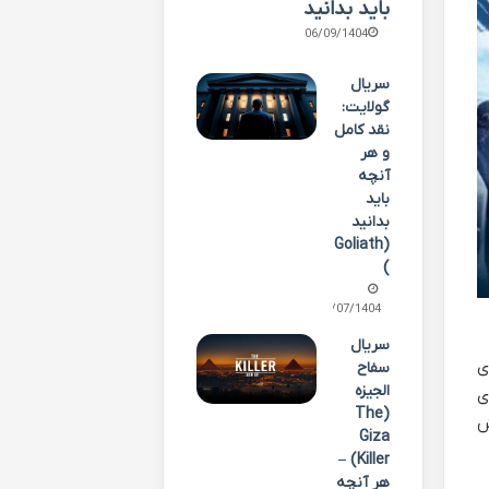
باید بدانید
06/09/1404
سریال
گولایت:
نقد کامل
و هر
آنچه
باید
بدانید
(Goliath
)
24/07/1404
سریال
ی
سفاح
الجیزه
ی
(The
ش
Giza
Killer) –
هر آنچه