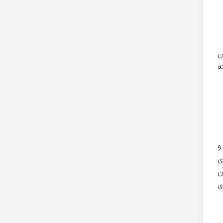
ن
ه
و
ی
ن
ی