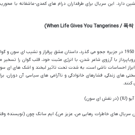
ن دارد. این سریال برای طرفداران درام های کمدی-عاشقانه با محوری
این درام تاریخی که در دهه 1950 در جزیره ججو می گذرد، داستان عشق پرفراز و نشیب ای سون و گو
یاپرداز با آرزوی شاعر شدن، با انرژی مثبت خود، قلب گوان را تسخیر م
در ابراز احساسات ناشی است، به شدت تحت تاثیر لبخند و اشک های ای سو
ختی های زندگی، فشارهای خانوادگی و ناآرامی های سیاسی آن دوران، برا
کنند.
ای سون)
 سریال های خاطرات رهایی من، عزیز من)، ایم سانگ چون (نویسنده وقت