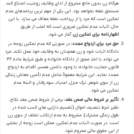
هرگاه زن بدون مانع مشروع از ادای وظایف زوجیت امتناع کند،
مستحق نفقه نخواهد بود. این یکی از مهم ترین پیامدهای عدم
تمکین است که مرد را از پرداخت نفقه معاف می سازد. با این
حال، اثبات عدم تمکین ضروری است که اغلب از طریق
اظهارنامه برای تمکین زن
آغاز می شود.
حق مرد برای ازدواج مجدد:
در صورتی که عدم تمکین زوجه در
دادگاه اثبات شود و زن همچنان به وظایف خود عمل نکند، مرد
می تواند با اخذ مجوز از دادگاه خانواده و طبق شرایط ماده ۴۲
قانون حمایت خانواده، با وجود داشتن همسر، اقدام به ازدواج
مجدد نماید. این شرایط معمولاً شامل عدم تأمین معاش زندگی
زن از سوی شوهر، ترک منزل، اعتیاد، سوء رفتار، و البته عدم
تمکین می شود.
تأثیر بر شروط مالی ضمن عقد:
برخی از شروط ضمن عقد نکاح،
نظیر شرط تنصیف اموال (تقسیم دارایی های کسب شده در
طول زندگی مشترک)، مشروط به عدم ارتکاب تخلف از سوی زن
است. در صورت اثبات عدم تمکین، ممکن است زوجه از بخشی
از این حقوق مالی محروم شود.