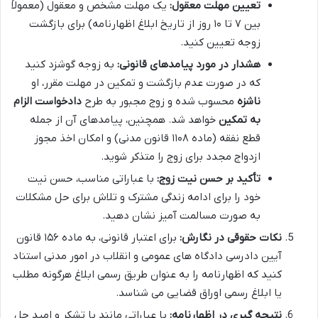
تعیین مهلت معقول:
یک مهلت مشخص و معقول (معمولاً
بین ۷ تا ۱۰ روز از تاریخ ابلاغ اظهارنامه) برای بازگشت
زوجه تعیین کنید.
هشدار در مورد پیامدهای قانونی:
به زوجه گوشزد کنید
که در صورت عدم بازگشت و تمکین در مهلت مقرر، او
ناشزه
محسوب شده و زوج مجبور به طرح
دادخواست الزام
به تمکین
خواهد شد. همچنین، پیامدهای آن از جمله
قطع نفقه (ماده ۱۱۰۸ قانون مدنی) و امکان اخذ مجوز
ازدواج مجدد برای زوج را متذکر شوید.
تأکید بر حسن نیت زوج:
با عباراتی مناسب، حسن نیت
خود را برای ادامه زندگی مشترک و تلاش برای حل مشکلات
به صورت مسالمت آمیز نشان دهید.
نکات حقوقی در نگارش:
برای اعتبار قانونی، به ماده ۱۵۶ قانون
آیین دادرسی دادگاه های عمومی و انقلاب در امور مدنی استناد
کنید که اظهارنامه را به عنوان طریق رسمی ابلاغ هرگونه مطلب
یا ابلاغ رسمی اوراق قضایی می شناسد.
نتیجه گیری در اظهارنامه:
با عباراتی مانند با تشکر و امید حل