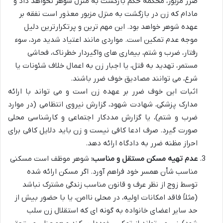
ضرر مزبور، محکمه حکم بازگشت به منزل شوهر نخواهد داد و
مادام که زن در بازگشت به منزل مزبور معذور است نفقه بر
عهده شوهر خواهد بود. این مهم ترین و پرتکرارترین دلیل
موجه عدم تمکین است. مواردی مانند اعتیاد شدید مرد، سوء
رفتار، ضرب و شتم، بیماری های واگیردار خطرناک، فحاشی
مستمر، تهدید به قتل، یا اجبار زن به اعمال خلاف شئونات یا
شرع، می توانند مصادیق خوف ضرر باشند.
اثبات این خوف ضرر بر عهده زن است و می تواند با ارائه
مدارک پزشکی، شهادت شهود، گزارش نیروی انتظامی (در موارد
ضرب و شتم)، یا گزارش مددکار اجتماعی و کارشناسی محلی
صورت گیرد. صرف ادعا کافی نیست و زن باید دلایل کافی برای
احراز مظنه ضرر به دادگاه ارائه دهد.
عدم تهیه مسکن مستقل و مناسب:
شوهر موظف است مسکنی
مناسب شأن همسر خود فراهم آورد. اگر مسکن ارائه شده
توسط زوج از نظر عرف و قانون مناسب زندگی مشترک نباشد
(مثلاً فاقد امکانات اولیه، در محلی ناامن، یا با حضور بیش از
حد سایر اعضای خانواده به گونه ای که استقلال زن سلب