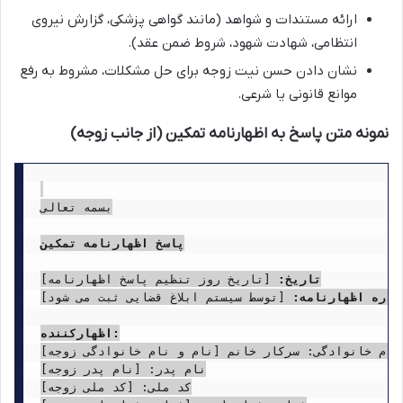
ارائه مستندات و شواهد (مانند گواهی پزشکی، گزارش نیروی
انتظامی، شهادت شهود، شروط ضمن عقد).
نشان دادن حسن نیت زوجه برای حل مشکلات، مشروط به رفع
موانع قانونی یا شرعی.
نمونه متن پاسخ به اظهارنامه تمکین (از جانب زوجه)
بسمه تعالی

پاسخ اظهارنامه تمکین
تاریخ:
ماره اظهارنامه:
 [توسط سیستم ابلاغ قضایی ثبت می شود]

اظهارکننده:
 نام خانوادگی: سرکار خانم [نام و نام خانوادگی زوجه]
نام پدر: [نام پدر زوجه]

کد ملی: [کد ملی زوجه]
