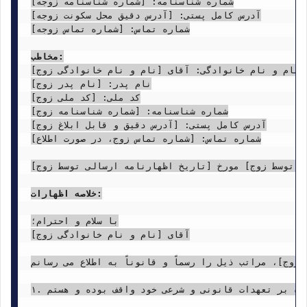
شماره شناسنامه: [شماره شناسنامه زوجه]

آدرس کامل پستی: [آدرس دقیق محل سکونت زوجه]

شماره تماس: [شماره تماس زوجه]

مخاطب:
نام و نام خانوادگی: آقای [نام و نام خانوادگی زوج]

نام پدر: [نام پدر زوج]

کد ملی: [کد ملی زوج]

شماره شناسنامه: [شماره شناسنامه زوج]

آدرس کامل پستی: [آدرس دقیق و قابل ابلاغ زوج]

شماره تماس: [شماره تماس زوج، در صورت اطلاع]

ی توسط زوج] مورخ [تاریخ اظهارنامه ارسالی توسط زوج]
خلاصه اظهارات:
با سلام و احترام؛

آقای [نام و نام خانوادگی زوج]

ارسالی توسط زوج]، مراتب ذیل را رسماً و قانوناً به اطلاع می رسانم:
۱. رابطه زوجیت فی مابین اینجانب و سرکارعالی به موجب عقدنامه شماره [شماره عقدنامه] مورخ [تاریخ عقدنامه] تنظیمی در دفترخانه ازدواج شماره [شماره دفترخانه] شهر [نام شهر]، محرز و قانونی است و اینجانب همواره بر تعهدات قانونی و شرعی خود واقف بوده و هستم.
