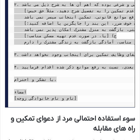
۲. برخلاف ادعای مطرح شده در اظهارنامه مورخ فوق الذکر مبنی بر عدم تمکین بدون عذر موجه، لازم به ذکر است که عدم تمکین اینجانب دارای دلایل موجه قانونی و شرعی بوده که اهم آن ها به شرح ذیل می باشد:

    الف) [در اینجا یکی از دلایل موجه عدم تمکین را به تفصیل شرح دهید، مثلاً حق حبس:] 

    اینجانب به استناد ماده ۱۰۸۵ قانون مدنی و از آنجایی که مهریه عندالمطالبه خود به مبلغ [میزان مهریه] تماماً پرداخت نشده است و تاکنون هیچ گونه تمکین خاصی صورت نگرفته است، از حق قانونی خود مبنی بر حبس مهریه استفاده نموده ام. لذا، تا زمان تأدیه کامل مهریه و رفع موانع قانونی، تمکین اینجانب میسر نمی باشد.

    ب) [یا، در صورت خوف ضرر، این بند را جایگزین یا اضافه کنید:]

    متأسفانه، به دلیل [مثلاً: سوء رفتار، اعتیاد شدید، ضرب و شتم مکرر] سرکارعالی، زندگی در منزل مشترک برای اینجانب متضمن خوف ضرر بدنی/حیثیتی/مالی می باشد. [شواهد و مدارک خود را ذکر کنید، مثلاً: گزارش پزشکی قانونی به شماره ... مورخ ...، گزارش کلانتری ... مورخ ...، شهادت شهود، وجود سابقه پرونده کیفری با موضوع ...] که این امر به استناد ماده ۱۱۱۵ قانون مدنی، حق اختیار مسکن جداگانه را برای اینجانب محفوظ می دارد. تا زمان رفع این موانع و احراز امنیت جانی و حیثیتی، بازگشت به منزل مشترک امکان پذیر نمی باشد.

    ج) [یا، در صورت عدم تهیه مسکن مناسب:]

    مسکن معرفی شده توسط سرکارعالی در اظهارنامه فوق الذکر، واقع در [آدرس منزل معرفی شده]، به دلیل [مثلاً: نامناسب بودن عرفی، کوچک بودن بیش از حد، ناامن بودن منطقه، یا حضور بیش از حد سایر اعضای خانواده که استقلال زندگی مشترک را سلب می کند]، مناسب شأن و زندگی مشترک نمی باشد. اینجانب در صورت تهیه مسکن مستقل و مناسب، آمادگی بازگشت به زندگی مشترک را دارم.

۳. اینجانب همواره به پایداری زندگی مشترک علاقه داشته و دارم، اما تا زمانی که موانع قانونی و شرعی فوق الذکر رفع نگردد و شرایط مناسب برای تمکین فراهم نشود، امکان بازگشت به منزل مشترک و ایفای وظایف تمکین برای اینجانب وجود نخواهد داشت.

۴. از سرکارعالی تقاضا دارم پیش از هرگونه اقدام حقوقی بعدی، نسبت به رفع موانع ذکر شده اقدام فرمایید.

با تشکر و احترام،

امضاء

سوء استفاده احتمالی مرد از دعوای تمکین و
راه های مقابله