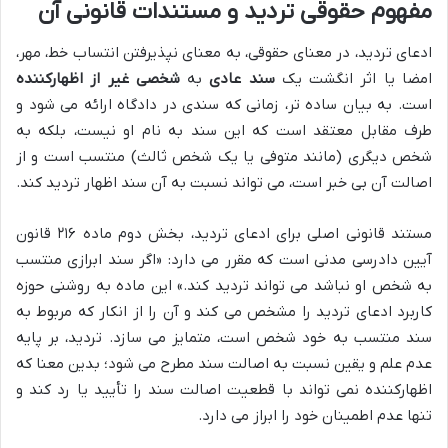
مفهوم حقوقی تردید و مستندات قانونی آن
ادعای تردید، در معنای حقوقی، به معنای نپذیرفتن انتساب خط، مهر،
امضا یا اثر انگشت یک
سند عادی
به
شخصی غیر از اظهارکننده
است. به بیان ساده تر، زمانی که سندی در دادگاه ارائه می شود و
طرف مقابل معتقد است که این سند به نام او نیست، بلکه به
شخص دیگری (مانند متوفی یا یک شخص ثالث) منتسب است و از
اصالت آن بی خبر است، می تواند نسبت به آن سند اظهار تردید کند.
مستند قانونی اصلی برای ادعای تردید، بخش دوم ماده ۲۱۶ قانون
آیین دادرسی مدنی است که مقرر می دارد: «اگر سند ابرازی منتسب
به شخص او نباشد می تواند تردید کند.» این ماده به روشنی حوزه
کاربرد ادعای تردید را مشخص می کند و آن را از انکار که مربوط به
سند منتسب به خود شخص است، متمایز می سازد. تردید، بر پایه
عدم علم و یقین نسبت به اصالت سند مطرح می شود؛ بدین معنا که
اظهارکننده نمی تواند با قطعیت اصالت سند را تأیید یا رد کند و
تنها عدم اطمینان خود را ابراز می دارد.