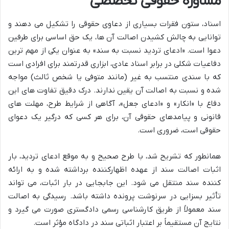
مشاوره حقوقی تخصصی
اسناد، ستون فقرات بسیاری از دعاوی حقوقی را تشکیل می دهند و
توانایی به چالش کشیدن اصالت آن ها، یک حق اساسی برای طرفین
دعوا است. «ادعای تردید نسبت به سند» به عنوان یکی از مهم ترین
دفاعیات شکلی در برابر اسناد عادی، ابزاری قدرتمند برای افرادی است
که با سندی منتسب به غیر (مانند متوفی یا شخص ثالث) مواجه
شده و نسبت به اصالت آن یقین ندارند. درک دقیق تفاوت های این
دفاع با «انکار» و «ادعای جعل»، آگاهی از شرایط طرح، مهلت های
قانونی و پیامدهای حقوقی آن، برای هر کسی که درگیر یک دعوای
حقوقی است، ضروری است.
همانطور که تشریح شد، با طرح صحیح و به موقع ادعای تردید، بار
اثبات اصالت سند از عهده اظهارکننده برداشته شده و به ارائه
کننده سند منتقل می شود. این جابجایی در بار اثبات، می تواند
تأثیر بسزایی در سرنوشت پرونده داشته باشد. رسیدگی به اصالت
سند معمولاً از طریق کارشناسی رسمی دادگستری صورت می گیرد و
نتایج آن مستقیماً بر اعتبار اثباتی سند در دادگاه مؤثر است.