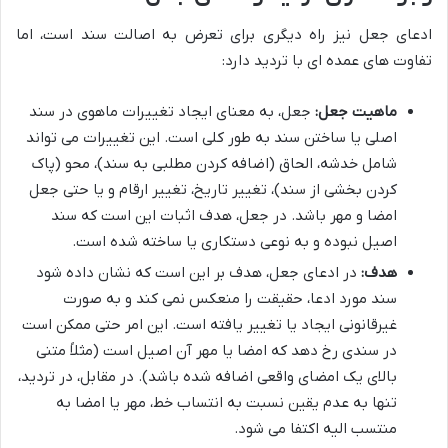
ادعای جعل نیز راه دیگری برای تعرض به اصالت سند است، اما
تفاوت های عمده ای با تردید دارد:
ماهیت جعل:
جعل، به معنای ایجاد تغییرات ماهوی در سند
اصلی یا ساختن سند به طور کلی است. این تغییرات می تواند
شامل خدشه، الحاق (اضافه کردن مطلبی به سند)، محو (پاک
کردن بخشی از سند)، تغییر تاریخ، تغییر ارقام و یا حتی جعل
امضا و مهر باشد. در جعل، هدف اثبات این است که سند
اصیل نبوده و به نوعی دستکاری یا ساخته شده است.
هدف:
در ادعای جعل، هدف بر این است که نشان داده شود
سند مورد ادعا، حقیقت را منعکس نمی کند و به صورت
غیرقانونی ایجاد یا تغییر یافته است. این امر حتی ممکن است
در سندی رخ دهد که امضا یا مهر آن اصیل است (مثلاً متنی
بالای یک امضای واقعی اضافه شده باشد). در مقابل، در تردید،
تنها به عدم یقین نسبت به انتساب خط، مهر یا امضا به
منتسب الیه اکتفا می شود.