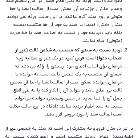
دعوا شده است. ورثه، به دلیل عدم حضور در زمان تنظیم سند
و عدم اطلاع از جزئیات آن، ممکن است از اصالت امضا یا خط
متوفی بر روی سند آگاه نباشند. در این حالت، ورثه نمی توانند
سند را «انکار» کنند، زیرا سند به خود آن ها منتسب نیست؛
بلکه باید «تردید» خود را نسبت به اصالت امضا یا خط مورث
(متوفی) اعلام نمایند.
تردید نسبت به سندی که منتسب به شخص ثالث (غیر از
اصحاب دعوا) است:
فرض کنید در یک دعوای مطالبه وجه،
خواهان برای اثبات ادعای خود، رسیدی را ارائه می دهد که
امضای آن منتسب به یک شخص ثالث است، نه خوانده یا
خواهان. خوانده ممکن است از اصالت امضا یا خط آن شخص
ثالث بی اطلاع باشد و نتواند آن را انکار کند یا به طور قطع
جعل آن را ادعا نماید. در چنین وضعیتی، خوانده می تواند
نسبت به سند اظهار تردید نماید. دادگاه در این حالت مکلف
است اصالت سند را مورد بررسی قرار دهد.
در هر دو مثال فوق، وجه مشترک این است که سند به شخصی غیر از
اظهارکننده ادعای تردید منتسب است و اظهارکننده نسبت به