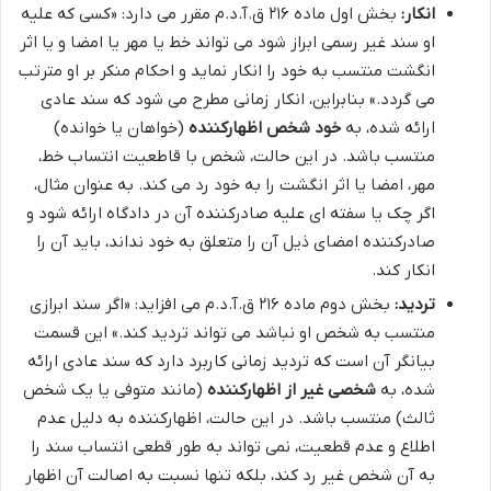
انکار:
بخش اول ماده ۲۱۶ ق.آ.د.م مقرر می دارد: «کسی که علیه
او سند غیر رسمی ابراز شود می تواند خط یا مهر یا امضا و یا اثر
انگشت منتسب به خود را انکار نماید و احکام منکر بر او مترتب
می گردد.» بنابراین، انکار زمانی مطرح می شود که سند عادی
ارائه شده، به
خود شخص اظهارکننده
(خواهان یا خوانده)
منتسب باشد. در این حالت، شخص با قاطعیت انتساب خط،
مهر، امضا یا اثر انگشت را به خود رد می کند. به عنوان مثال،
اگر چک یا سفته ای علیه صادرکننده آن در دادگاه ارائه شود و
صادرکننده امضای ذیل آن را متعلق به خود نداند، باید آن را
انکار کند.
تردید:
بخش دوم ماده ۲۱۶ ق.آ.د.م می افزاید: «اگر سند ابرازی
منتسب به شخص او نباشد می تواند تردید کند.» این قسمت
بیانگر آن است که تردید زمانی کاربرد دارد که سند عادی ارائه
شده، به
شخصی غیر از اظهارکننده
(مانند متوفی یا یک شخص
ثالث) منتسب باشد. در این حالت، اظهارکننده به دلیل عدم
اطلاع و عدم قطعیت، نمی تواند به طور قطعی انتساب سند را
به آن شخص غیر رد کند، بلکه تنها نسبت به اصالت آن اظهار