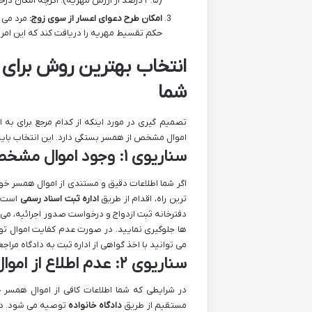
(۳.۵ درصد از ارزش مهریه)؛ اگرچه امکان درخواست اعسار از پرداخت هزینه دادرسی وجود دارد.
امکان طرح دعوای اعسار از سوی زوج:
مرد می ت
حکم تقسیط مهریه را دریافت کند که این امر
انتخاب بهترین روش برای 
شما
تصمیم گیری در مورد اینکه از کدام مرجع برای به
اموال مشخص از همسر بستگی دارد. این انتخاب باید 
سناریوی ۱: وجود اموال مشخص و قابل توقیف از همسر
اگر شما اطلاعات دقیق و مستندی از اموال همسر خود
ترین راه، اقدام از طریق
اداره ثبت اسناد رسمی
است. 
دفترخانه ثبت ازدواج و درخواست صدور اجرائیه، می ت
ها جلوگیری نمایید. در صورت عدم کفایت اموال توق
می توانید با اخذ گواهی از اداره ثبت به دادگاه مراجع
سناریوی ۲: عدم اطلاع از اموال یا پنهان کاری زوج
در شرایطی که شما اطلاعات کافی از اموال همسر خو
مستقیم از طریق
دادگاه خانواده
توصیه می شود. دادگ