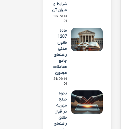
شرایط و
میزان آن
25/09/14
04
ماده
1207
قانون
مدنی –
راهنمای
جامع
معاملات
مجنون
24/09/14
04
نحوه
صلح
مهریه
در قبال
طلاق:
راهنمای