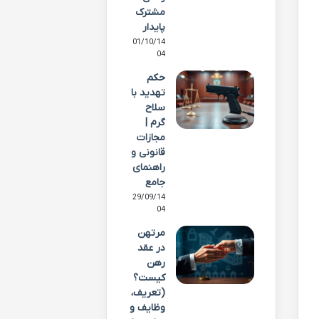
مشترک
پایدار
01/10/14
04
حکم
تهدید با
سلاح
گرم |
مجازات
قانونی و
راهنمای
جامع
29/09/14
04
مرتهن
در عقد
رهن
کیست؟
(تعریف،
وظایف و