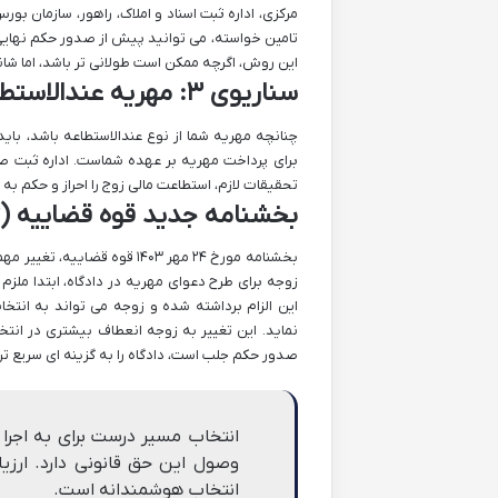
مرکزی، اداره ثبت اسناد و املاک، راهور، سازمان ب
تامین خواسته، می توانید پیش از صدور حکم نهایی، ا
این روش، اگرچه ممکن است طولانی تر باشد، اما 
سناریوی ۳: مهریه عندالاستطاعه و نیاز به اثبات تمکن
چنانچه مهریه شما از نوع عندالاستطاعه باشد، باید 
برای پرداخت مهریه بر عهده شماست. اداره ثبت صل
تحقیقات لازم، استطاعت مالی زوج را احراز و حکم به
بخشنامه جدید قوه قضاییه (۱۴۰۳) و تأثیر آن بر انتخاب مسیر
بخشنامه مورخ ۲۴ مهر ۱۴۰۳ قو
زوجه برای طرح دعوای مهریه در دادگاه، ابتدا ملزم
این الزام برداشته شده و زوجه می تواند به انتخا
نماید. این تغییر به زوجه انعطاف بیشتری در انت
صدور حکم جلب است، دادگاه را به گزینه ای سریع تر 
انتخاب مسیر درست برای به اجرا
وصول این حق قانونی دارد. ارز
انتخاب هوشمندانه است.