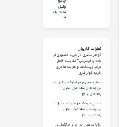
جامع
وکیل
24/09/14
04
نظرات کاربران
گوهر ساغری
در
خرید حضوری از
بانه یا اینترنتی؟ مقایسه کامل
مزایا، ریسک‌ها و هزینه‌ها برای
خرید کولر گازی
کیمیا نصیری
در
اجاره جرثقیل در
پروژه های ساختمان سازی:
راهنمای جامع
دانیال برومند
در
اجاره جرثقیل در
پروژه های ساختمان سازی:
راهنمای جامع
رؤیا شاهین
در
اجاره جرثقیل در