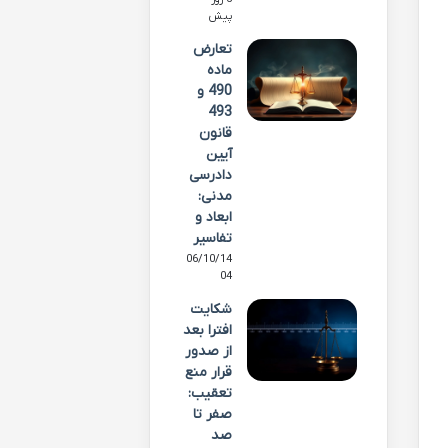
پیش
تعارض
ماده
490 و
493
قانون
آیین
دادرسی
مدنی:
ابعاد و
تفاسیر
06/10/14
04
شکایت
افترا بعد
از صدور
قرار منع
تعقیب:
صفر تا
صد