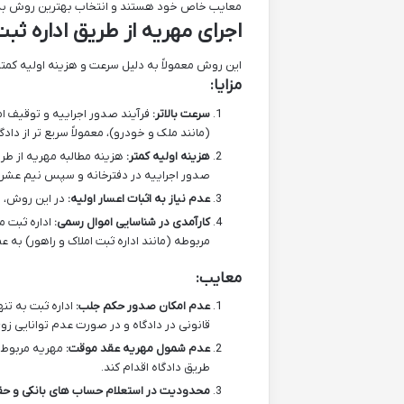
معایب خاص خود هستند و انتخاب بهترین روش به ش
اجرای مهریه از طریق اداره ثب
این روش معمولاً به دلیل سرعت و هزینه اولیه کمتر
مزایا:
سرعت بالاتر:
فرآیند صدور اجراییه و توقیف ام
(مانند ملک و خودرو)، معمولاً سریع تر از داد
هزینه اولیه کمتر:
هزینه مطالبه مهریه از طریق
صدور اجراییه در دفترخانه و سپس نیم عشر دولتی (۵ درصد مهریه) پس از وصو
عدم نیاز به اثبات اعسار اولیه:
در این روش، نی
کارآمدی در شناسایی اموال رسمی:
اداره ثبت م
مربوطه (مانند اداره ثبت املاک و راهور) به ع
معایب:
عدم امکان صدور حکم جلب:
اداره ثبت به تن
قانونی در دادگاه و در صورت عدم توانایی زو
عدم شمول مهریه عقد موقت:
مهریه مربوط ب
طریق دادگاه اقدام کند.
محدودیت در استعلام حساب های بانکی و حق