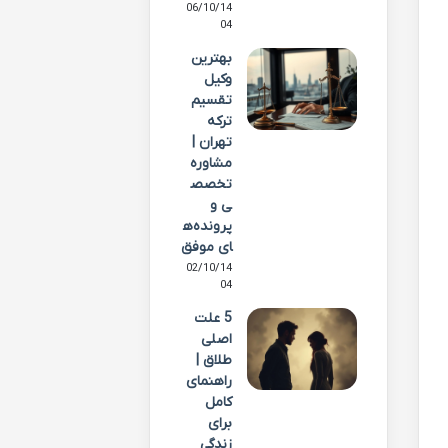
06/10/14
04
بهترین
وکیل
تقسیم
ترکه
تهران |
مشاوره
تخصص
ی و
پرونده‌ه
ای موفق
02/10/14
04
5 علت
اصلی
طلاق |
راهنمای
کامل
برای
زندگی