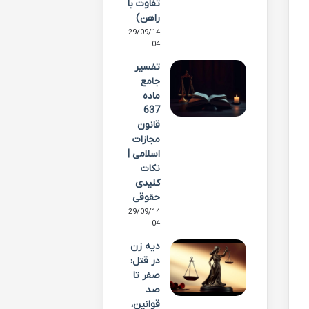
تفاوت با
راهن)
29/09/14
04
تفسیر
جامع
ماده
637
قانون
مجازات
اسلامی |
نکات
کلیدی
حقوقی
29/09/14
04
دیه زن
در قتل:
صفر تا
صد
قوانین،