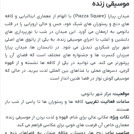
موسیقی زنده
میدان پیازا (Piazza Square) با الهام از معماری ایتالیایی و کافه
های دنج و رستوران های شیک خود، حس و حالی اروپایی را در قلب
باتومی به ارمغان می آورد. این میدان در شب با نورپردازی های
دلنشین و اغلب با اجرای موسیقی زنده، به یکی از پاتوق های اصلی
شهر برای شبگردی تبدیل می شود. در تابستان ها، میدان پیازا
میزبان کنسرت ها و جشنواره های مختلف است که فضای آن را
پرشورتر می کند. می توانید در یکی از کافه ها نشسته و از قهوه
گرجی، دسرهای محلی یا غذاهای بین المللی لذت ببرید، در حالی که
موسیقی گوش نواز در فضا طنین انداز است.
موقعیت:
مرکز شهر باتومی.
ساعات فعالیت تقریبی:
کافه ها و رستوران ها تا پاسی از شب باز
هستند.
نکات ویژه:
مکانی عالی برای شام، قهوه و لذت بردن از موسیقی زنده.
معماری خاص آن فرصت های خوبی برای عکاسی فراهم می کند.
مناسب برای:
زوج ها، دوستان، علاقه مندان به فضاهای دنج و