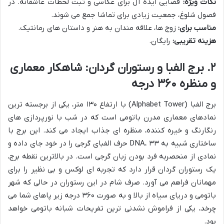
نکات ویژه:
فضایی ایده آل برای عکاسی و ثبت لحظات عاشقانه. در
فصول شلوغ، جمعیت زیادی برای تماشا جمع می شوند.
مناسب برای:
زوج ها، علاقه مندان به هنر و داستان های رمانتیک.
هزینه تقریبی:
رایگان.
۲. برج الفبا و رستوران گردان: شاهکار معماری
و منظره ۳۶۰ درجه
برج الفبا (Alphabet Tower) با ارتفاع ۱۳۰ متر، یکی از برجسته ترین
نمادهای معماری مدرن باتومی است که در شب با نورپردازی های
رنگارنگ و خیره کننده، منظره ای جذاب ایجاد می کند. این برج با
ساختاری شبیه به DNA، ۳۳ حرف الفبای گرجی را در خود جای داده و
نمادی از منحصربه فرد بودن زبان گرجی است. در بالاترین نقطه برج،
یک رستوران گردان قرار دارد که تجربه ای لوکس و بی نظیر را برای
مهمانان فراهم می آورد. صرف شام در این رستوران در حالی که شهر
باتومی و دریای سیاه از بالا و به صورت ۳۶۰ درجه زیر پاهای شما می
چرخد، یکی از فراموش نشدنی ترین تفریحات شبانه باتومی خواهد
بود.