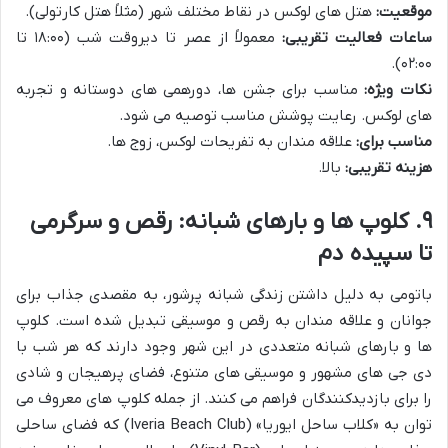
موقعیت:
هتل های لوکس در نقاط مختلف شهر (مثلاً هتل کارتولی).
ساعات فعالیت تقریبی:
معمولاً از عصر تا دیروقت شب (۱۸:۰۰ تا
۰۲:۰۰).
نکات ویژه:
مناسب برای جشن ها، دورهمی های دوستانه و تجربه
های لوکس. رعایت پوشش مناسب توصیه می شود.
مناسب برای:
علاقه مندان به تفریحات لوکس، زوج ها.
هزینه تقریبی:
بالا.
۹. کلوپ ها و بارهای شبانه: رقص و سرگرمی
تا سپیده دم
باتومی به دلیل داشتن زندگی شبانه پرشور، به مقصدی جذاب برای
جوانان و علاقه مندان به رقص و موسیقی تبدیل شده است. کلوپ
ها و بارهای شبانه متعددی در این شهر وجود دارند که هر شب با
دی جی های مشهور و موسیقی های متنوع، فضای پرهیجان و شادی
را برای بازدیدکنندگان فراهم می کنند. از جمله کلوپ های معروف می
توان به «کلاب ساحل ایوریا» (Iveria Beach Club) که فضای ساحلی