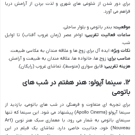
برای دور شدن از شلوغی های شهری و لذت بردن از آرامش دریا
فراهم می آورد.
موقعیت:
بندر باتومی و بلوار ساحلی.
ساعات فعالیت تقریبی:
اواخر عصر (زمان غروب آفتاب) تا اوایل
شب.
نکات ویژه:
ایده آل برای زوج ها و علاقه مندان به عکاسی طبیعت.
مناسب برای:
زوج ها، خانواده ها، علاقه مندان به طبیعت و آرامش.
هزینه تقریبی:
قایق سواری (متوسط)، تماشای غروب (رایگان).
۱۲. سینما آپولو: هنر هفتم در شب های
باتومی
برای تجربه ای متفاوت و فرهنگی در شب های باتومی، بازدید از
سینما آپولو (Apollo Cinema) پیشنهاد می شود. این سینما که تنها
سینمای باتومی به شمار می رود، با معماری سبک هنر نوین (Art
Nouveau) خود، جذابیت خاصی دارد. تماشای یک فیلم در این