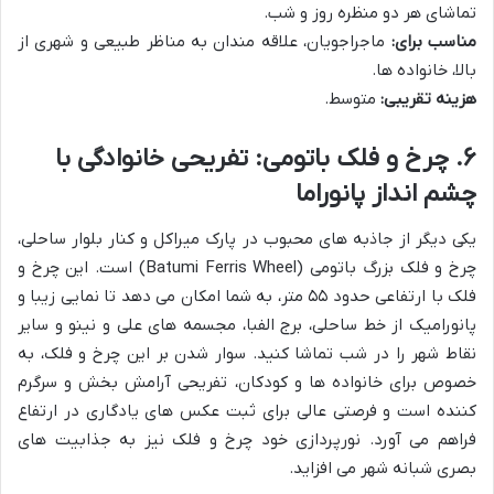
تماشای هر دو منظره روز و شب.
مناسب برای:
ماجراجویان، علاقه مندان به مناظر طبیعی و شهری از
بالا، خانواده ها.
هزینه تقریبی:
متوسط.
۶. چرخ و فلک باتومی: تفریحی خانوادگی با
چشم انداز پانوراما
یکی دیگر از جاذبه های محبوب در پارک میراکل و کنار بلوار ساحلی،
چرخ و فلک بزرگ باتومی (Batumi Ferris Wheel) است. این چرخ و
فلک با ارتفاعی حدود ۵۵ متر، به شما امکان می دهد تا نمایی زیبا و
پانورامیک از خط ساحلی، برج الفبا، مجسمه های علی و نینو و سایر
نقاط شهر را در شب تماشا کنید. سوار شدن بر این چرخ و فلک، به
خصوص برای خانواده ها و کودکان، تفریحی آرامش بخش و سرگرم
کننده است و فرصتی عالی برای ثبت عکس های یادگاری در ارتفاع
فراهم می آورد. نورپردازی خود چرخ و فلک نیز به جذابیت های
بصری شبانه شهر می افزاید.