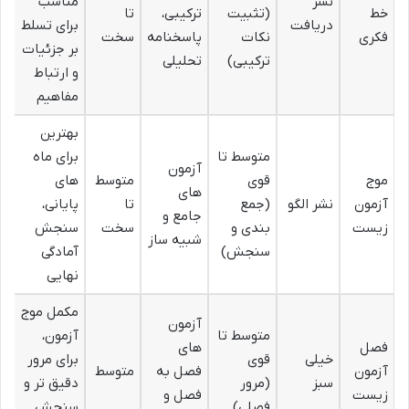
نشر
مناسب
خط
(تثبیت
ترکیبی،
تا
دریافت
برای تسلط
فکری
نکات
پاسخنامه
سخت
بر جزئیات
ترکیبی)
تحلیلی
و ارتباط
مفاهیم
بهترین
متوسط تا
برای ماه
آزمون
موج
قوی
متوسط
های
های
آزمون
نشر الگو
(جمع
تا
پایانی،
جامع و
زیست
بندی و
سخت
سنجش
شبیه ساز
سنجش)
آمادگی
نهایی
مکمل موج
آزمون
متوسط تا
آزمون،
فصل
های
خیلی
قوی
برای مرور
آزمون
فصل به
متوسط
سبز
(مرور
دقیق تر و
زیست
فصل و
فصلی)
سنجش