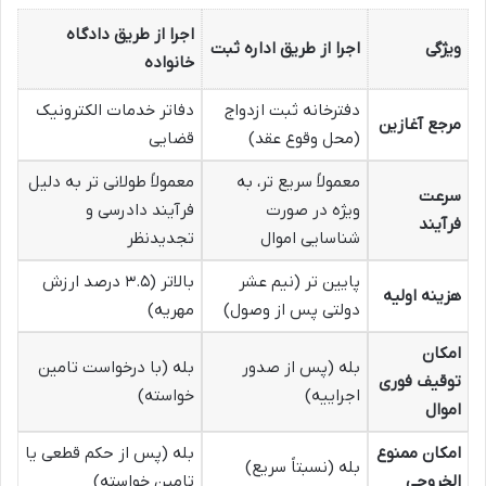
اجرا از طریق دادگاه
ویژگی
اجرا از طریق اداره ثبت
خانواده
دفترخانه ثبت ازدواج
دفاتر خدمات الکترونیک
مرجع آغازین
(محل وقوع عقد)
قضایی
معمولاً سریع تر، به
معمولاً طولانی تر به دلیل
سرعت
ویژه در صورت
فرآیند دادرسی و
فرآیند
شناسایی اموال
تجدیدنظر
پایین تر (نیم عشر
بالاتر (۳.۵ درصد ارزش
هزینه اولیه
دولتی پس از وصول)
مهریه)
امکان
بله (پس از صدور
بله (با درخواست تامین
توقیف فوری
اجراییه)
خواسته)
اموال
امکان ممنوع
بله (پس از حکم قطعی یا
بله (نسبتاً سریع)
الخروجی
تامین خواسته)