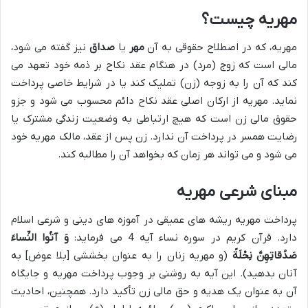
مهریه چیست؟
مهریه، که در اصطلاح حقوقی به آن
مهر
یا
صداق
نیز گفته می شود،
مالی است که زوج (مرد) در هنگام عقد نکاح بر ذمه خود تعهد می
کند که آن را به زوجه (زن) تملیک کند یا در شرایط خاصی پرداخت
نماید. مهریه از ارکان اصلی عقد نکاح دائم محسوب می شود و جزو
حقوق مالی زن است که هیچ ارتباطی به وضعیت زندگی مشترک یا
رضایت همسر در پرداخت آن ندارد. زن پس از عقد، مالک مهریه خود
می شود و می تواند هر زمان که بخواهد آن را مطالبه کند.
مبنای شرعی مهریه
پرداخت مهریه ریشه های عمیقی در آموزه های دینی و شرعی اسلام
دارد. قرآن کریم در سوره نساء آیه 4 می فرماید:
وَ آتُوا النِّساءَ
صَدُقاتِهِنَّ نِحْلَةً
(و مهریه زنان را به عنوان بخششی [بلا عوض] به
آنان بدهید). این آیه به روشنی بر وجوب پرداخت مهریه و جایگاه
آن به عنوان یک هدیه و حق مالی زن تأکید دارد. همچنین، احادیث