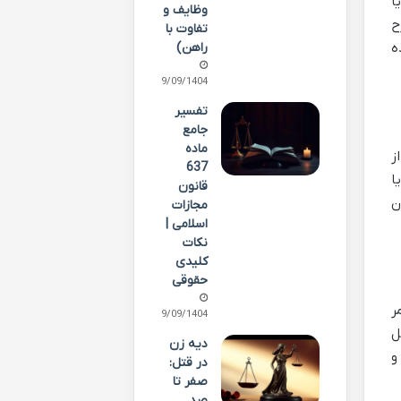
ا
وظایف و
ح
تفاوت با
راهن)
ه
29/09/1404
تفسیر
جامع
ماده
ز
637
ا
قانون
ن
مجازات
اسلامی |
نکات
کلیدی
حقوقی
ر
29/09/1404
ل
دیه زن
 و
در قتل:
صفر تا
صد