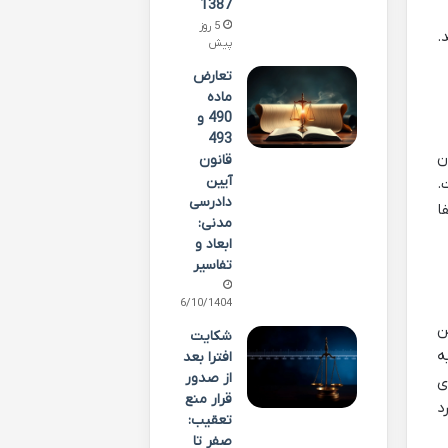
1387
5 روز
.
پیش
تعارض
ماده
490 و
493
ت طبق ماده ۶۷۸ قانون
قانون
آیین
.
دادرسی
ا
مدنی:
ابعاد و
تفاسیر
06/10/1404
ن
شکایت
ه
افترا بعد
از صدور
ی
قرار منع
د
تعقیب:
صفر تا