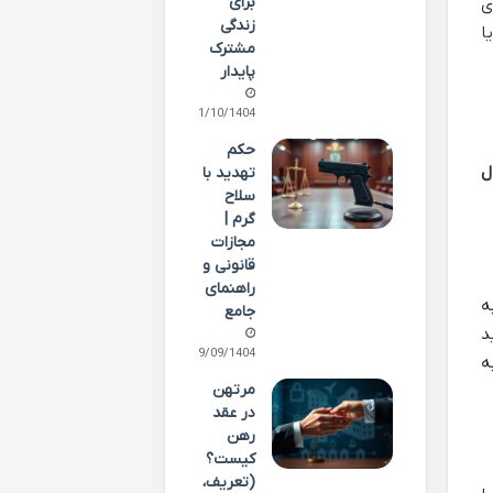
برای
ی
زندگی
ا
مشترک
پایدار
01/10/1404
حکم
ل
تهدید با
سلاح
گرم |
مجازات
قانونی و
راهنمای
ه
جامع
د
29/09/1404
ه
مرتهن
در عقد
رهن
کیست؟
(تعریف،