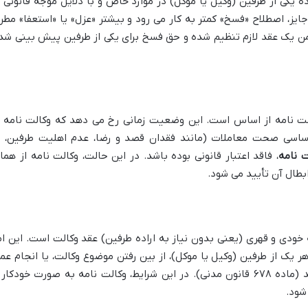
ده یکی از طرفین (وکیل یا موکل) در موارد خاص و با دلایل موجه قانونی ی
جایز، اصطلاح «فسخ» کمتر به کار می رود و بیشتر «عزل» یا «استعفا» مطر
ن یک عقد لازم تنظیم شده و حق فسخ برای یکی از طرفین پیش بینی شد
ت نامه از اساس است. این وضعیت زمانی رخ می دهد که وکالت نامه ا
 اساسی صحت معاملات (مانند فقدان قصد و رضا، عدم اهلیت طرفین، ی
 نامه
، فاقد اعتبار قانونی بوده باشد. در این حالت، وکالت نامه از هما
ابطال آن تأیید می شود.
خودی و قهری (یعنی بدون نیاز به اراده طرفین) عقد وکالت است. این ام
 یک از طرفین (وکیل یا موکل)، از بین رفتن موضوع وکالت، یا انجام عم
مورد وکالت توسط خود موکل، اتفاق می افتد (ماده ۶۷۸ قانون مدنی). در این شرایط، وکالت نامه به صورت خودکار
شود.