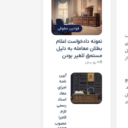
قوانین حقوقی
یب
نمونه دادخواست اعلام
ی
بطلان معامله به دلیل
ل
مستحق للغیر بودن
ز
4 روز پیش
آیین
ع
نامه
.
اجرای
مفاد
ل
اسناد
د
رسمی
لازم
الاجرا
مصوب