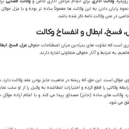
روزمره،
وکالت اداری
برای انجام مراحل اداری خاص و
وکالت قضایی
برا
حوه پایان دادن به این وکالت ها معمولاً ساده تر بوده و با عزل موکل ی
اصی در متن وکالت نامه ذکر شده باشد.
، فسخ، ابطال و انفساخ وکالت
ری است که تفاوت های بنیادین میان اصطلاحات حقوقی
عزل
،
فسخ
،
ابطا
اهیم، به شرایط و آثار حقوقی متفاوتی اشاره دارند.
وی موکل است. این حق، که ریشه در ماهیت جایز بودن عقد وکالت دارد، ب
ابطه وکالتی را قطع کرده و اختیارات اعطاشده به وکیل را از او سلب نمای
ً در مورد وکالت های ساده (جایز) مصداق پیدا می کند و با اعلام اراده موکل ب
قق می شود.