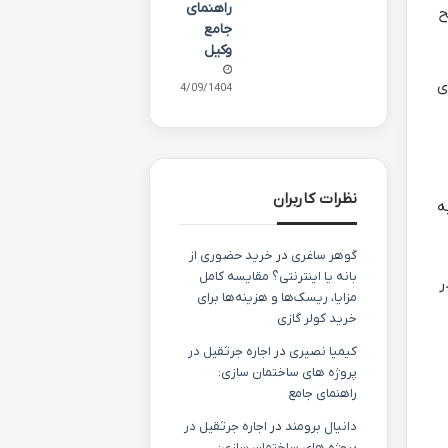
راهنمای
ح
جامع
وکیل
ی
24/09/1404
نظرات کاربران
ه
گوهر ساغری
در
خرید حضوری از
بانه یا اینترنتی؟ مقایسه کامل
ر
مزایا، ریسک‌ها و هزینه‌ها برای
خرید کولر گازی
کیمیا نصیری
در
اجاره جرثقیل در
پروژه های ساختمان سازی:
راهنمای جامع
دانیال برومند
در
اجاره جرثقیل در
پروژه های ساختمان سازی: