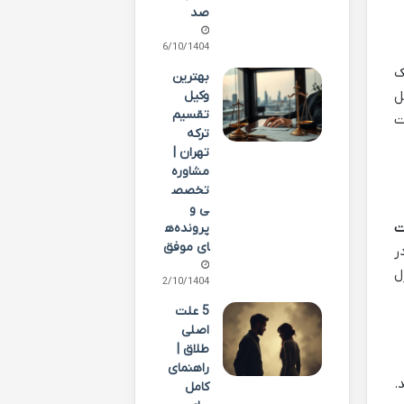
صد
06/10/1404
ک
بهترین
ل
وکیل
تقسیم
ت
ترکه
تهران |
مشاوره
تخصص
ی و
ت
پرونده‌ه
ای موفق
ر
ل
02/10/1404
5 علت
اصلی
طلاق |
راهنمای
.
کامل