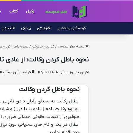
وکیل
کتاب
د
گردشگری و اقامتی
تکنولوژی
پزشکی
اقتصادی
مجله هنر مدرسه
/
قوانین حقوقی
/
نحوه باطل کردن وکا
نحوه باطل کردن وکالت: از عادی تا 
آخرین به روز رسانی: 07/07/1404
خواندن این مطلب 18 دقیقه زمان میبرد
نحوه باطل کردن وکالت
ابطال وکالت به معنای پایان دادن قانونی ب
به نوع وکالت نامه (ساده یا بلاعزل) و شر
جلوگیری از تبعات حقوقی احتمالی ضروری است
ابطال هر یک، و گام های عملیاتی مورد نیاز
خود اقدام نمایند.