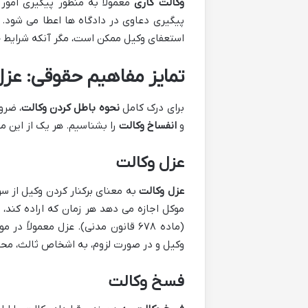
وکالت کاری
معمولاً به منظور پیگیری امور 
پیگیری دعاوی در دادگاه ها اعطا می شود. ن
استعفای وکیل ممکن است، مگر آنکه شرایط خ
تمایز مفاهیم حقوقی: عزل
برای درک کامل
نحوه باطل کردن وکالت
، ضرو
و
انفساخ وکالت
را بشناسیم. هر یک از این مف
عزل وکالت
عزل وکالت
به معنای برکنار کردن وکیل از س
موکل اجازه می دهد هر زمان که اراده کند، ر
(ماده ۶۷۸ قانون مدنی). عزل معمولا
وکیل و در صورت لزوم، به اشخاص ثالث، مح
فسخ وکالت