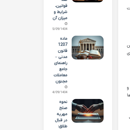
قوانین،
ت
شرایط و
میزان آن
25/09/1404
ماده
1207
ن
قانون
ی
مدنی –
راهنمای
جامع
معاملات
مجنون
و
24/09/1404
ا
نحوه
صلح
مهریه
در قبال
طلاق: