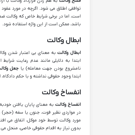
فسخ وکالت
به هم زدن قرارداد وکالت با ارا
توافقی اطلاق می شود. اگرچه در مورد عقود 
است، اما در برخی شرایط خاص که وکالت ضم
باشد، ممکن است از این واژه استفاده شود.
ابطال وکالت
ابطال وکالت
به معنای بی اعتبار شدن وکال
ابتدا به دلایلی مانند عدم رعایت شرایط
نامشروع بودن جهت معامله) یا
جعل وکالت
ابتدا وجود حقوقی نداشته و با حکم دادگاه، 
انفساخ وکالت
انفساخ وکالت
به معنای پایان یافتن خودبه 
در مواردی نظیر فوت، جنون یا سفه (حجر) هر
بدون نیاز به اقدام حقوقی خاصی، منحل می 