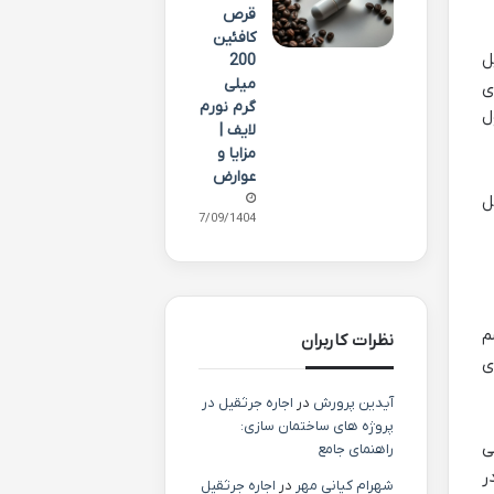
قرص
کافئین
روتن را به ویتامین A تبدیل
200
میلی
ی
گرم نورم
ل
لایف |
مزایا و
عوارض
ویتاکل
27/09/1404
م
نظرات کاربران
ای
آیدین پرورش
در
اجاره جرثقیل در
پروژه های ساختمان سازی:
ی
راهنمای جامع
 در
شهرام کیانی مهر
در
اجاره جرثقیل