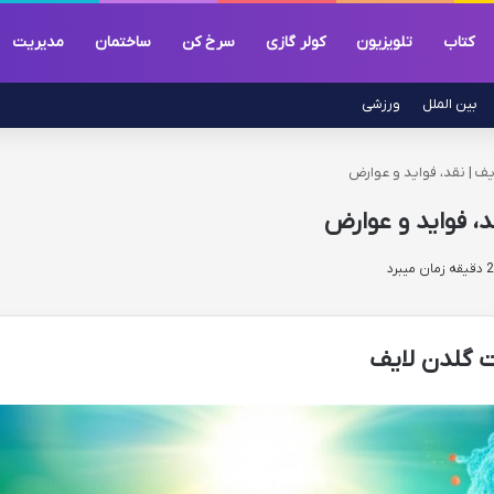
کتاب
تلویزیون
کولر گازی
سرخ کن
ساختمان
مدیریت
بین الملل
ورزشی
ف | نقد، فواید و عوارض
، فواید و عوارض
ت گلدن لایف