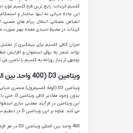
این ماده حیاتی نه تنها ساختار و استحکا
انقباض عضلانی، انتقال پیام های عصبی،
کربنات در محیط اسیدی معده بهتر صورت می 
میزان کافی کلسیم برای پیشگیری از تحلیل
توجهی از نیاز روزانه به کلسیم را تامین می کند که معمولاً برای ب
ویتامین D3 (400 واحد بین المللی): کاتالیزور جذب کلسیم
ویتامین D3 (کوله کلسیفرول) عنص
بدون وجود م
این ویتامین در فرآیند معدنی سازی استخ
می کند. علاوه بر این، ویتامین D در تنظیم سیستم ایمنی، کاهش التهاب و بهبود عملکرد عضلانی نیز موثر است.
400 واحد بین 