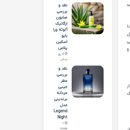
ی
نقد و
بررسی
صابون
ارگانیک
ا
آلوئه ورا
ل
بایو
ی
اسکین
پلاس
و
6 روز
پیش
نقد و
بررسی
عطر
ز
جیبی
مردانه
ک
برندینی
مدل
Legend
Night
1
ود.
هفته