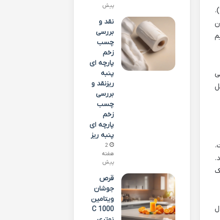
پیش
ل ها، حاوی درصد بالایی از کلسیم المنتال است (حدود 40%).
نقد و
ن
بررسی
م
چسب
زخم
پارچه ای
ی
پنبه
ریزنقد و
ابل
بررسی
چسب
زخم
پارچه ای
پنبه ریز
.
2
هفته
د.
پیش
ک
قرص
جوشان
ویتامین
ال
C 1000
نوتری