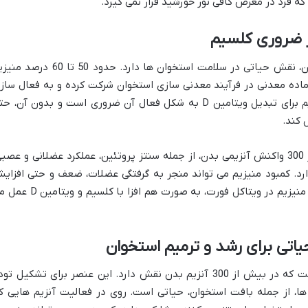
 فرد در معرض کافی نور خورشید قرار نمی گیرد.
منیزیم، چهارمین ماده معدنی فراوان در بدن، نقش حیاتی در سلامت استخوان ها دارد. حدود 50 تا 60
اده معدنی در فرآیند معدنی سازی استخوان شرکت کرده و به فعال ساز
ویتامین D در کلیه ها کمک می کند. منیزیم برای تبدیل ویتامین D به شکل فعال آن ضروری است و بدون آن، 
علاوه بر نقش استخوانی، منیزیم در بیش از 300 واکنش آنزیمی بدن، از جمله سنتز پروتئین، عملکرد عضلانی و عصب
د. کمبود منیزیم می تواند منجر به گرفتگی عضلات، ضعف و حتی افزای
خطر پوکی استخوان شود. دوز 50 میلی گرمی منیزیم در ویتاکل فورت، به صورت هم افزا با کلسی
روی یک ماده معدنی کمیاب اما ضروری است که در بیش از 300 آنزیم بدن نقش دارد. این عنصر برای تشکیل ت
ها، از جمله بافت استخوان، حیاتی است. روی در فعالیت آنزیم هایی ک