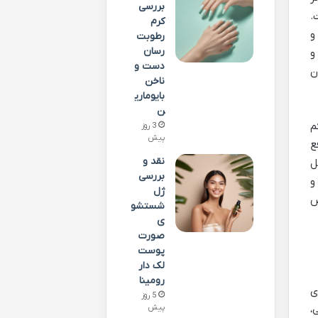
بررسی
.
کرم
و
رطوبت
رسان
و
دست و
ن
ناخن
بایوماری
ن
م
3 روز
پیش
ع
نقد و
ل
بررسی
و
ژل
ض
شستشو
ی
صورت
پوست
لک دار
رومینا
ته بندی های معمولاً 30 عددی
5 روز
،
پیش