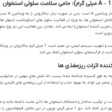
بتاکاروتن یک آنتی اکسیدان قوی و پیش ساز ویتامین A است. بدن در صورت نیاز، بتاکا
ی در رشد و تکامل استخوان ها، به ویژه در فعالیت سلول های استئوبلاست (سلول ها
تخریب کننده استخوان) ایفا می کند. تعادل بین فعالیت این دو نوع سلو
ضروری است.
بتاکاروتن همچنین برای بینایی، سلامت پوست و تقویت سیستم ایمنی نیز مفید است. 1 میلی گرم بتاکاروتن در 
ه به طور گسترده شناخته شده نیست، اما نقش های مهمی در متابولیس
مین D ایفا می کند. این عنصر می تواند به بهبود جذب و استفاده از این ریزمغذی های کلیدی بر
 بر ترکیب، ساختار و استحکام استخوان ها تاثیر مثبت داشته باشد و م
تواند به کاهش دفع کلسیم و منیزیم از طریق ادرار کمک کند. دوز 1 میلی گرمی بورون در این مکمل، فرمولاسیون را