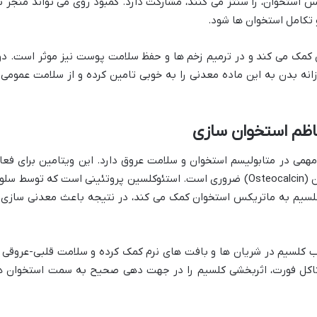
 استخوان، را سنتز می کنند، مشارکت دارد. کمبود روی می تواند منجر ب
 تکامل استخوان ها شود.
کمک می کند و در ترمیم زخم ها و حفظ سلامت پوست نیز موثر است. دو
روزانه بدن به این ماده معدنی را به خوبی تامین کرده و از سلامت عمومی 
فیلوکینون)، نقش مهمی در متابولیسم استخوان و سلامت عروق دارد. این ویتامین برای فعا
سازی پروتئین های خاصی مانند استئوکلسین (Osteocalcin) ضروری است. استئوکلسین پروتئینی است که توسط سل
کلسیم به ماتریکس استخوان کمک می کند، در نتیجه باعث معدنی سازی 
 به جلوگیری از رسوب کلسیم در شریان ها و بافت های نرم کمک کرده و سلامت قلبی-عروقی ر
ی کند. حضور ویتامین K1 در ویتاکل فورت، اثربخشی کلسیم را در جهت دهی صحیح به سمت استخوان 