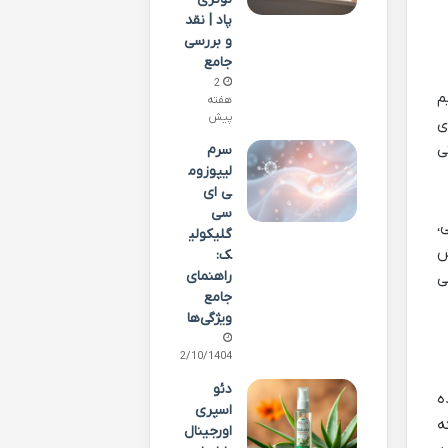
پاد | نقد
و بررسی
جامع
2
 درصد منیزیم
هفته
پیش
ی
حتی
سرم
لیپوزوم
ی ای
سی
ی،
گلیکولی
ش
ک:
راهنمای
م و ویتامین D عمل می
جامع
ویژگی‌ها
02/10/1404
دئو
وده
اسپری
ه
اورجینال