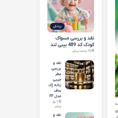
پزشکی
نقد و بررسی مسواک
کودک کد 489 بیبی لند
16 ساعت پیش
نقد و
بررسی
عطر
جیبی
زنانه ژک
ساف
مدل FF
1 روز
امت
پیش
ی
نقد و
ر