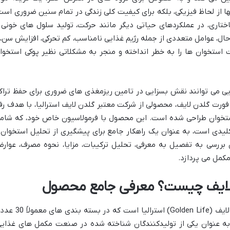
از لحاظ فیزیکی، بلکه برای کیفیت کلی زندگی در تمام سنین ضروری است
تاری، در عملکردهای حیاتی دیگر مانند حرکت، تولید سلول های خونی 
حال، عوامل متعددی از جمله رژیم غذایی نامناسب، کم تحرکی، افزایش سن، 
 استخوان ها را به خطر انداخته و منجر به مشکلاتی نظیر پوکی استخوا
یی می توانند نقش بسزایی در تامین ریزمغذی های ضروری برای حفظ تراک
فورت گلدن لایف، محصولی از شرکت معتبر گلدن لایف استرالیا، با هدف رف
تخوان طراحی شده است. این محصول با فرمولاسیون خاص خود، که شام
لیدی است، به عنوان یک راهکار جامع برای پیشگیری از تحلیل استخوان 
 بررسی به تفصیل به معرفی، تحلیل ترکیبات، مزایا، نحوه مصرف، عوار
مکمل می پردازد.
لایف چیست؟ معرفی جامع محصول
قرص ویتاکل فورت محصولی از شرکت گلدن لایف (Golden Life) استرالیا است که در بس
به عنوان یکی از تولیدکنندگان شناخته شده در صنعت مکمل های غذایی