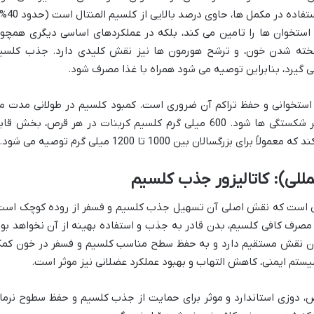
کلسیم کربنات، رایج ترین فرم کلسیم مورد استفاده در مکم
م استخوان ها را تامین می کند، بلکه در عملکردهای اساسی دیگری همچو
 لخته شدن خون، و ترشح هورمون ها نیز نقش کلیدی دارد. جذب کلسی
گیرد، بنابراین توصیه می شود همراه با غذا مصرف شود.
 استخوانی و حفظ تراکم آن ضروری است. کمبود کلسیم در طولانی مدت م
تواند منجر به پوکی استخوان و افزایش خطر شکستگی ها شود. 600 میلی گرم کلسیم کربنات در هر قرص، بخش ق
زرگسالان بین 1000 تا 1200 میلی گرم توصیه می شود.
ری حیاتی است که نقش اصلی آن تسهیل جذب کلسیم و فسفر از روده کوچک است
قادیر کافی ویتامین D، حتی با مصرف کافی کلسیم، بدن قادر به جذب و استفاده بهینه از آن نخواهد بو
وان نقش مستقیم دارد و به حفظ سطح مناسب کلسیم و فسفر در خون کم
المللی ویتامین D3 در هر قرص، دوزی استاندارد و موثر برای حمایت از جذب کلسیم و حفظ سطوح نرم