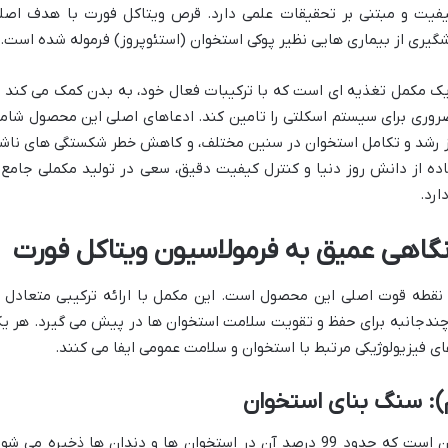
یفیت و مبتنی بر تحقیقات علمی دارد. قرص ویتاکل فورت با هدف اصل
گیری از بیماری هایی نظیر پوکی استخوان (استئوپروز) فرموله شده است.
یک مکمل تغذیه ای است که با ترکیبات فعال خود، به بدن کمک می کند ت
ضروری برای سیستم اسکلتی را تامین کند. ادعاهای اصلی این محصول شام
از رشد و تکامل استخوان در سنین مختلف، و کاهش خطر شکستگی های ناش
ده از دانش روز دنیا و کنترل کیفیت دقیق، سعی در تولید مکملی جامع 
ارد.
گاهی عمیق به فرمولاسیون ویتاکل فورت
نقطه قوت اصلی این محصول است. این مکمل با ارائه ترکیبی متعادل ا
 چندجانبه برای حفظ و تقویت سلامت استخوان ها در پیش می گیرد. هر ی
ی فیزیولوژیکی مرتبط با استخوان و سلامت عمومی ایفا می کنند.
کلسیم مهم ترین ماده معدنی در بدن انسان است که حدود 99 درصد آن در استخوان ها و دندان ها ذخیره می ش