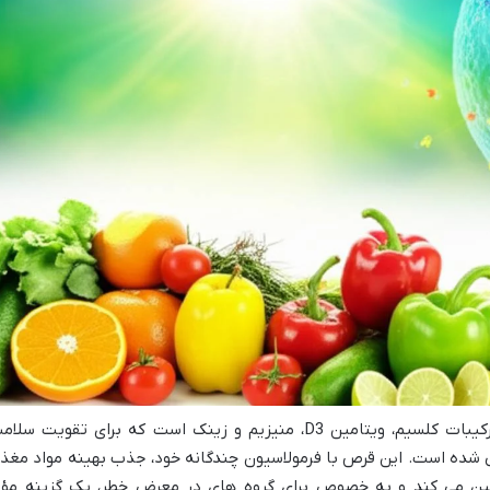
ویتاکل فورت گلدن لایف مکملی جامع با ترکیبات کلسیم، ویتامین D3، منیزیم و زینک است که برای تقویت سل
ی شده است. این قرص با فرمولاسیون چندگانه خود، جذب بهینه مواد مغذ
ین می کند و به خصوص برای گروه های در معرض خطر، یک گزینه مؤث