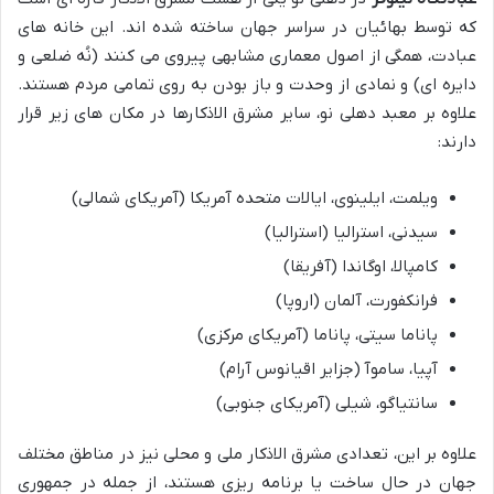
که توسط بهائیان در سراسر جهان ساخته شده اند. این خانه های
عبادت، همگی از اصول معماری مشابهی پیروی می کنند (نُه ضلعی و
دایره ای) و نمادی از وحدت و باز بودن به روی تمامی مردم هستند.
علاوه بر معبد دهلی نو، سایر مشرق الاذکارها در مکان های زیر قرار
دارند:
ویلمت، ایلینوی، ایالات متحده آمریکا (آمریکای شمالی)
سیدنی، استرالیا (استرالیا)
کامپالا، اوگاندا (آفریقا)
فرانکفورت، آلمان (اروپا)
پاناما سیتی، پاناما (آمریکای مرکزی)
آپیا، ساموآ (جزایر اقیانوس آرام)
سانتیاگو، شیلی (آمریکای جنوبی)
علاوه بر این، تعدادی مشرق الاذکار ملی و محلی نیز در مناطق مختلف
جهان در حال ساخت یا برنامه ریزی هستند، از جمله در جمهوری