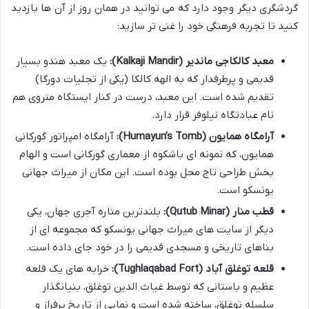
گردشگری دیگر وجود دارد که می توانید در همان روز از آن ها بازدید
کنید تا تجربه فرهنگی خود را غنی تر سازید:
معبد کالکاجی ماندیر (Kalkaji Mandir):
یک معبد هندو بسیار
قدیمی و پرطرفدار که به الهه کالکا (یکی از تجلیات دورگا)
تقدیم شده است. این معبد، درست در کنار ایستگاه متروی هم
نام عبادتگاه نیلوفر قرار دارد.
آرامگاه همایون (Humayun’s Tomb):
آرامگاه امپراتور گورکانی
همایون، که نمونه ای باشکوه از معماری گورکانی است و الهام
بخش طراحی تاج محل بوده است. این مکان از میراث جهانی
یونسکو است.
قطب منار (Qutub Minar):
بلندترین مناره آجری جهان، یکی
دیگر از سایت های میراث جهانی یونسکو که مجموعه ای از
بناهای تاریخی و مسجدی قدیمی را در خود جای داده است.
قلعه توغلق آباد (Tughlaqabad Fort):
خرابه های یک قلعه
عظیم و باستانی که توسط غیاث الدین توغلق، بنیانگذار
سلسله توغلق، ساخته شده است و نمایی از تاریخ پرفراز و