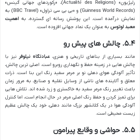
رلیژیون» (Actualité des Religions)، «رکوردهای جهانی گینس»
(Guinness World Records) و «بی بی سی تراول» (BBC Travel) به
نمایش درآمده است. این پوشش رسانه ای گسترده، به
اهمیت
معبد لوتوس
به عنوان یک نماد جهانی افزوده است.
۵.۴. چالش های پیش رو
مانند بسیاری از بناهای تاریخی و هنری،
عبادتگاه نیلوفر
نیز با
چالش هایی در زمینه حفظ و نگهداری روبرو است. اصلی ترین چالش،
تأثیر آلودگی هوای دهلی نو بر مرمر سفید رنگ این بنا است. ذرات
معلق و آلاینده های ناشی از وسایل نقلیه و صنایع، به مرور زمان
باعث تغییر رنگ مرمر سفید به خاکستری و زرد شده اند. تلاش هایی
برای تمیز کردن و حفظ رنگ اصلی مرمر در حال انجام است، اما کنترل
آلودگی هوا در یک کلانشهر بزرگ مانند دهلی، خود یک چالش عظیم
زیست محیطی است.
۵.۵. حواشی و وقایع پیرامون