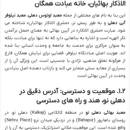
الاذکار بهائیان، خانه عبادت همگان
این بنا به نام های مختلفی از جمله
معبد لوتوس دهلی
،
معبد نیلوفر
آبی دهلی
و به طور رسمی تر، «مشرق الاذکار بهائیان» شناخته می
شود. عبارت «مشرق الاذکار» در آیین بهائی به معنای «محل برآمدن
ذکر الهی» است و اشاره به بناهایی دارد که نه تنها برای عبادت، بلکه
به عنوان مراکزی برای خدمت به جامعه و وحدت انسانی بنا شده
اند. هویت اصلی عبادتگاه نیلوفر، فضایی برای نیایش همگان، فارغ
از هرگونه تعلق مذهبی، نژادی یا جنسیتی است. این ویژگی آن را از
بسیاری از معابد سنتی متمایز می کند و بازتاب دهنده اصل بنیادین
وحدت در آیین بهائی است.
۱.۲. موقعیت و دسترسی: آدرس دقیق در
دهلی نو، هند و راه های دسترسی
معبد بهائی دهلی نو
در منطقه کالکاجی (Kalkaji) دهلی نو، در
روستای باهاپور (Bahapur) و در نزدیکی میدان نرو (Nehru Place)
واقع شده است. این موقعیت مکانی استراتژیک، دسترسی به آن را از