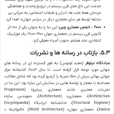
خدمت این تاج محل قرن بیستم در ترویج وحدت و هماهنگی
مردمان همه ملت ها، ادیان و طبقات اجتماعی، به میزانی بی
سابقه توسط هر بنای معماری دیگر در سراسر جهان»، اهدا کرد.
۲۰۰۰ – انجمن معماری چین:
این بنا را به عنوان یکی از ۱۰۰ اثر
کانونی قرن بیستم در «معماری جهان ۱۹۰۰-۲۰۰۰: یک موزاییک
انتقادی، جلد هشتم، جنوب آسیا» معرفی کرد.
۵.۳. بازتاب در رسانه ها و نشریات
عبادتگاه نیلوفر
(معبد لوتوس) به طور گسترده ای در رسانه های
جهانی مورد توجه قرار گرفته است. تا سال ۲۰۰۳، کتابخانه مرکز
جهانی بهائی بیش از ۵۰۰ نشریه را آرشیو کرده بود که شامل مقالات،
مصاحبه با معمار و نوشته هایی در ستایش این سازه بود. این بنا در
نشریات معتبری مانند «معماری پیشرو» (Progressive
Architecture)، «معماری» (Architecture)، «مهندس سازه»
(Structural Engineer)، «دانشنامه ایرانیکا» (Encyclopaedia
Iranica)، «معماری جهان» (World Architecture)، «اکتوالیته د