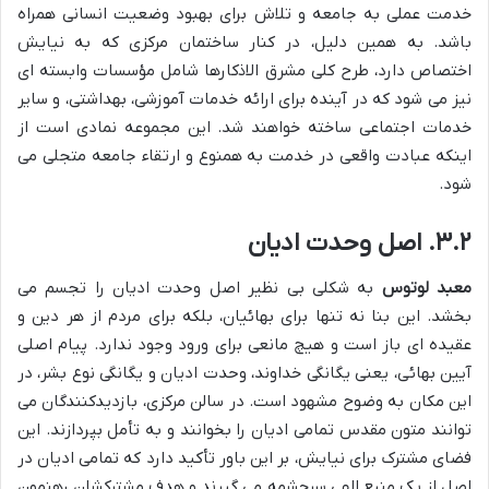
خدمت عملی به جامعه و تلاش برای بهبود وضعیت انسانی همراه
باشد. به همین دلیل، در کنار ساختمان مرکزی که به نیایش
اختصاص دارد، طرح کلی مشرق الاذکارها شامل مؤسسات وابسته ای
نیز می شود که در آینده برای ارائه خدمات آموزشی، بهداشتی، و سایر
خدمات اجتماعی ساخته خواهند شد. این مجموعه نمادی است از
اینکه عبادت واقعی در خدمت به همنوع و ارتقاء جامعه متجلی می
شود.
۳.۲. اصل وحدت ادیان
معبد لوتوس
به شکلی بی نظیر اصل وحدت ادیان را تجسم می
بخشد. این بنا نه تنها برای بهائیان، بلکه برای مردم از هر دین و
عقیده ای باز است و هیچ مانعی برای ورود وجود ندارد. پیام اصلی
آیین بهائی، یعنی یگانگی خداوند، وحدت ادیان و یگانگی نوع بشر، در
این مکان به وضوح مشهود است. در سالن مرکزی، بازدیدکنندگان می
توانند متون مقدس تمامی ادیان را بخوانند و به تأمل بپردازند. این
فضای مشترک برای نیایش، بر این باور تأکید دارد که تمامی ادیان در
اصل از یک منبع الهی سرچشمه می گیرند و هدف مشترکشان رهنمون