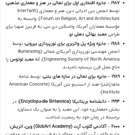
۱۹۸۷ – جایزه افتخاری اول برای تعالی در هنر و معماری مذهبی:
توسط انجمن بین ادیانی دین، هنر و معماری (Interfaith
Forum on Religion, Art and Architecture)، وابسته به
مؤسسه معماران آمریکا، واشنگتن دی سی، به فریبرز صهبا برای
طراحی
معبد بهائی دهلی نو
.
۱۹۸۸ – جایزه ویژه پل واتربری برای نورپردازی بیرونی:
توسط
انجمن مهندسی نورپردازی آمریکای شمالی (Illuminating
Engineering Society of North America)، که
معبد لوتوس
را
«تاج محل قرن بیستم» نامیدند.
۱۹۸۹ – جایزه برای تعالی در سازه های بتنی:
توسط شاخه
ماهاراشترا-هند از انستیتو بتن آمریکا (American Concrete
Institute).
۱۹۹۴ – دانشنامه بریتانیکا (Encyclopædia Britannica):
در
بخش «معماری» خود، این معبد را به عنوان یک دستاورد
برجسته در زمان خود به رسمیت شناخت.
۲۰۰۰ – آکادمی گلوب آرت (GlobArt Academy) وین، اتریش:
جایزه «گلوب آرت آکادمی ۲۰۰۰» را به فریبرز صهبا برای «عظمت