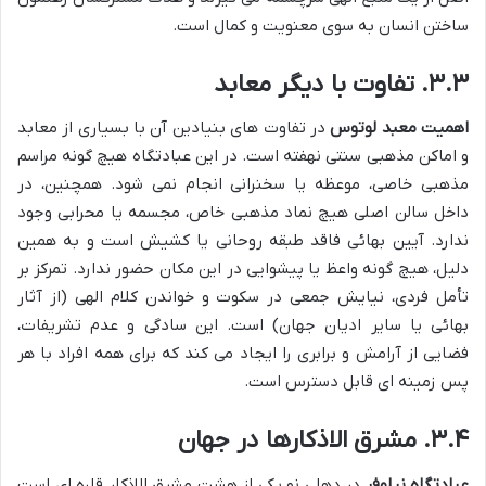
ساختن انسان به سوی معنویت و کمال است.
۳.۳. تفاوت با دیگر معابد
اهمیت معبد لوتوس
در تفاوت های بنیادین آن با بسیاری از معابد
و اماکن مذهبی سنتی نهفته است. در این عبادتگاه هیچ گونه مراسم
مذهبی خاصی، موعظه یا سخنرانی انجام نمی شود. همچنین، در
داخل سالن اصلی هیچ نماد مذهبی خاص، مجسمه یا محرابی وجود
ندارد. آیین بهائی فاقد طبقه روحانی یا کشیش است و به همین
دلیل، هیچ گونه واعظ یا پیشوایی در این مکان حضور ندارد. تمرکز بر
تأمل فردی، نیایش جمعی در سکوت و خواندن کلام الهی (از آثار
بهائی یا سایر ادیان جهان) است. این سادگی و عدم تشریفات،
فضایی از آرامش و برابری را ایجاد می کند که برای همه افراد با هر
پس زمینه ای قابل دسترس است.
۳.۴. مشرق الاذکارها در جهان
عبادتگاه نیلوفر
در دهلی نو یکی از هشت مشرق الاذکار قاره ای است