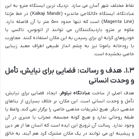
نقاط مختلف شهر آسان می سازد. نزدیک ترین ایستگاه مترو به این
عبادتگاه، ایستگاه «کالکاجی ماندیر» (Kalkaji Mandir) در خط مژنتا
(Magenta Line) است که تنها حدود ۵۰۰ متر با آن فاصله دارد.
علاوه بر مترو، بازدیدکنندگان می توانند از اتوبوس، تاکسی یا
خودروهای کرایه ای برای رسیدن به این مکان استفاده کنند. مجاورت
با رودخانه یامونا نیز به چشم انداز طبیعی اطراف معبد زیبایی
خاصی بخشیده است.
۱.۳. هدف و رسالت: فضایی برای نیایش، تأمل
و وحدت انسانی
هدف اصلی از ساخت
عبادتگاه نیلوفر
، ایجاد فضایی برای نیایش،
تأمل و وحدت انسانی است. این مکان، بر خلاف بسیاری از بناهای
مذهبی دیگر، هیچ تشریفات مذهبی خاصی را برگزار نمی کند، واعظ یا
طبقه روحانی ندارد و هیچ گونه مجسمه، محراب یا منبری در آن
وجود ندارد. رسالت آن ترویج این ایده است که انسان ها از هر دین
و پیشینه ای می توانند در یک مکان مشترک گرد هم آیند، به خالق