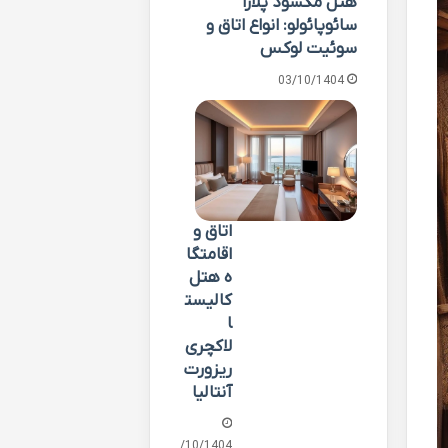
هتل مکسود پلازا
سائوپائولو: انواع اتاق و
سوئیت لوکس
03/10/1404
اتاق و
اقامتگا
ه هتل
کالیست
ا
لاکچری
ریزورت
آنتالیا
02/10/1404