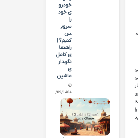
خودرو
ی خود
را
سروی
س
ه
کنیم؟ |
راهنما
ی کامل
نگهدار
ی
یی
ماشین
ی
ر
30/09/1404
ی
ه
ا
د