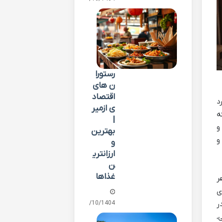
رستورا
ن های
اقتصاد
د
ی ازمیر
ه
|
و
بهترین
و
و
ارزانتری
ن
غذاها
ر
ی
01/10/1404
ر
،