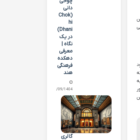
چوخی
دانی
(Chok
ن
hi
ی
Dhani)
در یک
نگاه |
معرفی
دهکده
د
فرهنگی
هند
کته
ه متعلق به
ر
30/09/1404
ن
گالری