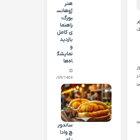
هنر
ژوهانس
بورگ:
ر
راهنما
ک
ی کامل
بازدید
و
نمایشگ
اه‌ها
«روز
ر
29/09/1404
ی
ی
ساندوی
چ وادا
پاو