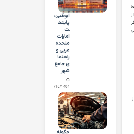
ط
ز
ابوظبی:
پایتخ
ر
ت
ی
امارات
متحده
عربی و
راهنما
ی جامع
شهر
01/10/1404
ز
چگونه