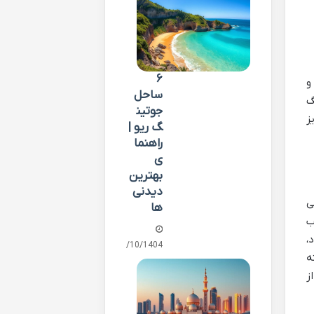
۶
و
ساحل
گ
جوتین
ز
گ ریو |
راهنما
ی
بهترین
دیدنی‌
ی
ها
ب
،
01/10/1404
ه
ز