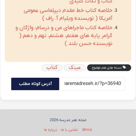
کتاب و نکات کلیدی
خلاصه کتاب خط مقدم دیپلماسی عمومی
آمریکا ( نویسنده ویلیام آ. راف )
خلاصه کتاب ماجراهای من و درسام: واژگان و
گرامر پایه های هفتم، هشتم، نهم و دهم (
نویسنده حسن بلند )
عینک
کتاب
دسته های هم موضوع
آدرس کوتاه مطلب
مجله هنر مدرسه 2026
dmca
تماس با ما
درباره ما