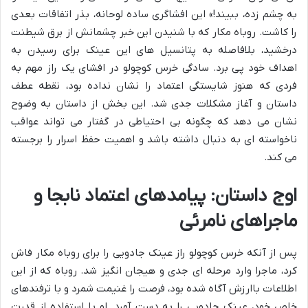
به چشم زده، ببیند!» این افشاگری ساده لوحانه، بذر اتفاقات بعدی
را کاشت. روباه مکار که با شنیدن این خبر چشمانش از برق شیطنت
درخشید، بلافاصله به پتانسیل های این عینک برای رسیدن به
اهداف خود پی برد. سادگی خرس کوچولو در افشای یک راز مهم به
فردی که هنوز شایستگی اعتماد را نشان نداده بود، نقطه عطف
داستان و آغاز مشکلات جدی شد. این بخش از داستان به وضوح
نشان می دهد که چگونه بی احتیاطی در گفتار می تواند عواقب
ناخواسته ای به دنبال داشته باشد و اهمیت حفظ اسرار را برجسته
می کند.
اوج داستان: پیامدهای اعتماد نابجا و
ماجراهای نامرئی
پس از آنکه خرس کوچولو راز عینک جادویی را برای روباه مکار فاش
کرد، ماجرا وارد مرحله ای جدی و هیجان انگیز شد. روباه که از این
اطلاعات باارزش آگاه شده بود، فرصت را غنیمت شمرد و با ترفندهای
خاص خود، عینک جادویی را به دست آورد. او با استفاده از قدرت