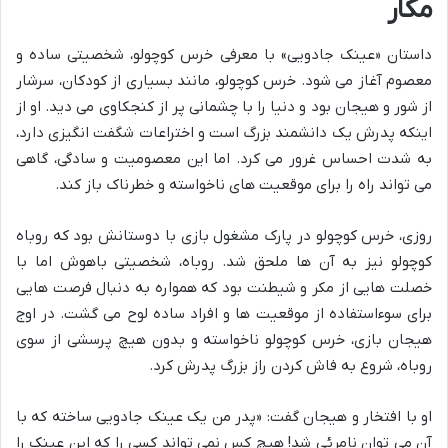
مکار
داستان «عینک جادویی» با معرفی خرس کوچولو، شخصیتی ساده و
معصوم آغاز می شود. خرس کوچولو، مانند بسیاری از کودکان، سرشار
از شور و هیجان بود و دنیا را با چشمانی پر از کنجکاوی می دید. او از
اینکه پدرش یک دانشمند بزرگ است و اختراعات شگفت انگیزی دارد،
به شدت احساس غرور می کرد. اما این معصومیت و سادگی، گاهی
می تواند راه را برای موقعیت های ناخواسته و خطرناک باز کند.
روزی، خرس کوچولو در پارک مشغول بازی با دوستانش بود که روباه
کوچولو نیز به آن ها ملحق شد. روباه، شخصیتی باهوش اما با
خصلت هایی از مکر و شیطنت بود که همواره به دنبال فرصت هایی
برای سوءاستفاده از موقعیت ها و افراد ساده لوح می گشت. در اوج
هیجان بازی، خرس کوچولو ناخواسته و بدون هیچ پرسشی از سوی
روباه، شروع به فاش کردن راز بزرگ پدرش کرد.
او با افتخار و هیجان گفت: «پدر من یک عینک جادویی ساخته که با
آن می توان نامرئی شد! هیچ کس نمی تواند کسی را که این عینک را