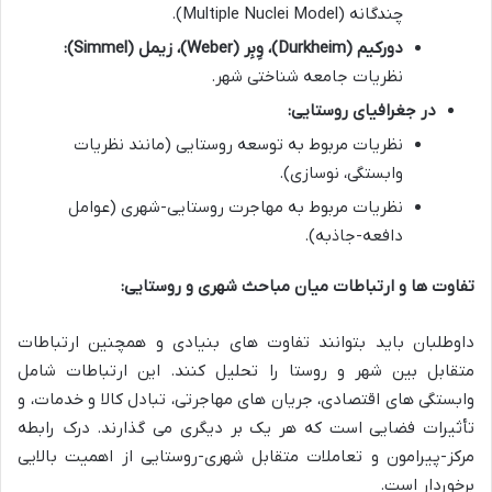
چندگانه (Multiple Nuclei Model).
دورکیم (Durkheim)، وِبِر (Weber)، زیمل (Simmel):
نظریات جامعه شناختی شهر.
در جغرافیای روستایی:
نظریات مربوط به توسعه روستایی (مانند نظریات
وابستگی، نوسازی).
نظریات مربوط به مهاجرت روستایی-شهری (عوامل
دافعه-جاذبه).
تفاوت ها و ارتباطات میان مباحث شهری و روستایی:
داوطلبان باید بتوانند تفاوت های بنیادی و همچنین ارتباطات
متقابل بین شهر و روستا را تحلیل کنند. این ارتباطات شامل
وابستگی های اقتصادی، جریان های مهاجرتی، تبادل کالا و خدمات، و
تأثیرات فضایی است که هر یک بر دیگری می گذارند. درک رابطه
مرکز-پیرامون و تعاملات متقابل شهری-روستایی از اهمیت بالایی
برخوردار است.