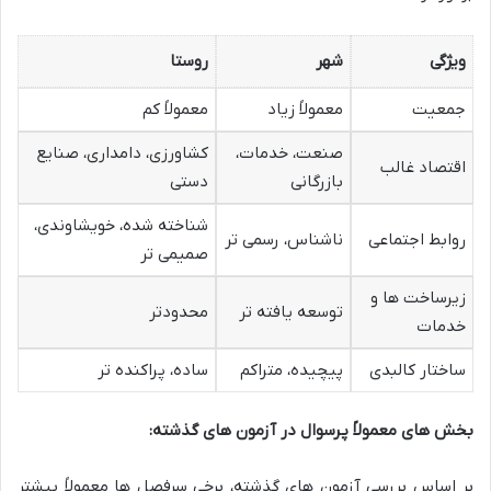
ویژگی
شهر
روستا
جمعیت
معمولاً زیاد
معمولاً کم
صنعت، خدمات،
کشاورزی، دامداری، صنایع
اقتصاد غالب
بازرگانی
دستی
شناخته شده، خویشاوندی،
روابط اجتماعی
ناشناس، رسمی تر
صمیمی تر
زیرساخت ها و
توسعه یافته تر
محدودتر
خدمات
ساختار کالبدی
پیچیده، متراکم
ساده، پراکنده تر
بخش های معمولاً پرسوال در آزمون های گذشته:
بر اساس بررسی آزمون های گذشته، برخی سرفصل ها معمولاً بیشتر