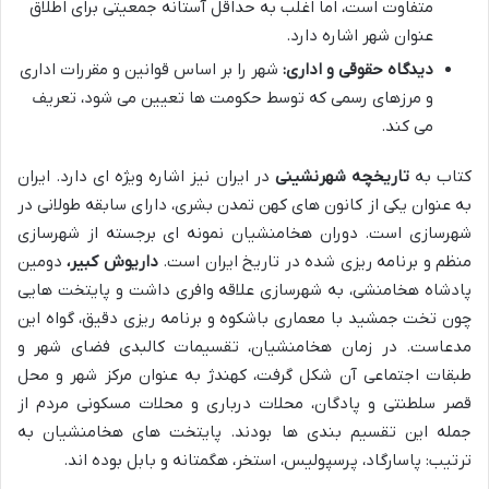
متفاوت است، اما اغلب به حداقل آستانه جمعیتی برای اطلاق
عنوان شهر اشاره دارد.
دیدگاه حقوقی و اداری:
شهر را بر اساس قوانین و مقررات اداری
و مرزهای رسمی که توسط حکومت ها تعیین می شود، تعریف
می کند.
کتاب به
تاریخچه شهرنشینی
در ایران نیز اشاره ویژه ای دارد. ایران
به عنوان یکی از کانون های کهن تمدن بشری، دارای سابقه طولانی در
شهرسازی است. دوران هخامنشیان نمونه ای برجسته از شهرسازی
منظم و برنامه ریزی شده در تاریخ ایران است.
داریوش کبیر،
دومین
پادشاه هخامنشی، به شهرسازی علاقه وافری داشت و پایتخت هایی
چون تخت جمشید با معماری باشکوه و برنامه ریزی دقیق، گواه این
مدعاست. در زمان هخامنشیان، تقسیمات کالبدی فضای شهر و
طبقات اجتماعی آن شکل گرفت، کهندژ به عنوان مرکز شهر و محل
قصر سلطنتی و پادگان، محلات درباری و محلات مسکونی مردم از
جمله این تقسیم بندی ها بودند. پایتخت های هخامنشیان به
ترتیب: پاسارگاد، پرسپولیس، استخر، هگمتانه و بابل بوده اند.