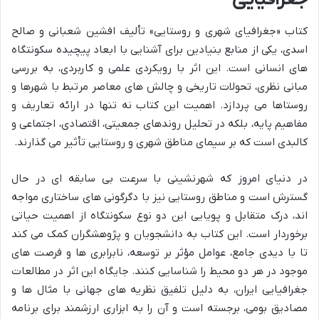
کتاب «جغرافیای شهری و روستایی» تألیف افشین شعبانی و صالح
اسدی، یکی از منابع بنیادین برای آشنایی با ابعاد پیچیده سکونتگاه
های انسانی است. این اثر با رویکردی علمی و کاربردی، به بررسی
مبانی نظری، تحولات تاریخی و چالش های معاصر مرتبط با شهرها و
روستاها می پردازد. اهمیت این کتاب نه تنها در ارائه تعاریف و
مفاهیم پایه، بلکه در تحلیل روندهای جمعیتی، اقتصادی، اجتماعی و
کالبدی است که بر سیمای مناطق شهری و روستایی تأثیر می گذارند.
در دنیای امروز که شهرنشینی با سرعت بی سابقه ای در حال
گسترش است و مناطق روستایی نیز با دگرگونی های ساختاری مواجه
اند، درک متقابل و پویایی این دو نوع سکونتگاه از اهمیت حیاتی
برخوردار است. این کتاب به دانشجویان و پژوهشگران کمک می کند
تا با دیدی جامع، عوامل مؤثر بر توسعه، نابرابری ها و فرصت های
موجود در هر دو محیط را شناسایی کنند. جایگاه این اثر در مطالعات
جغرافیایی ایران، به دلیل تلفیق نظریه های جهانی با مثال ها و
مصادیق بومی، برجسته است و آن را به ابزاری ارزشمند برای برنامه