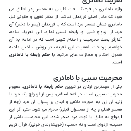
تعریف نامادری
واژه نامادری در فرهنگ لغت فارسی به همسر پدر اطلاق می
شود که مادر اصلی فرزندان نباشد. از منظر فقهی و حقوقی نیز،
نامادری همان همسر مرد است که با فرزندان (پسر یا دختر) آن
مرد، از ازدواج قبلی او، رابطه نسبی ندارد. این تعریف ساده،
آغازگر بحث محرمیت و احکام شرعی است که در ادامه به آن
خواهیم پرداخت. اهمیت این تعریف در روشن ساختن دامنه
شمول احکام و مجازات های مرتبط با
حکم رابطه با نامادری
است.
محرمیت سببی با نامادری
یکی از مهمترین ارکان در تبیین
حکم رابطه با نامادری
، مفهوم
محرمیت سببی است. در فقه اسلامی، پس از ازدواج یک مرد با
زنی، آن زن به صورت دائمی و ابدی بر پسران آن مرد (چه از
همسر فعلی و چه از همسران قبلی) محرم می شود، حتی اگر این
ازدواج به طلاق یا فوت مرد منجر شود. این محرمیت ناشی از
«سبب» ازدواج است و نه «نسب» (خویشاوندی خونی). قرآن کریم