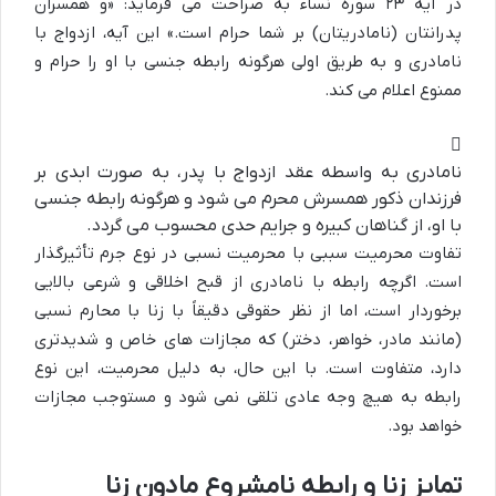
در آیه ۲۳ سوره نساء به صراحت می فرماید: «و همسران
پدرانتان (نامادریتان) بر شما حرام است.» این آیه، ازدواج با
نامادری و به طریق اولی هرگونه رابطه جنسی با او را حرام و
ممنوع اعلام می کند.
نامادری به واسطه عقد ازدواج با پدر، به صورت ابدی بر
فرزندان ذکور همسرش محرم می شود و هرگونه رابطه جنسی
با او، از گناهان کبیره و جرایم حدی محسوب می گردد.
تفاوت محرمیت سببی با محرمیت نسبی در نوع جرم تأثیرگذار
است. اگرچه رابطه با نامادری از قبح اخلاقی و شرعی بالایی
برخوردار است، اما از نظر حقوقی دقیقاً با زنا با محارم نسبی
(مانند مادر، خواهر، دختر) که مجازات های خاص و شدیدتری
دارد، متفاوت است. با این حال، به دلیل محرمیت، این نوع
رابطه به هیچ وجه عادی تلقی نمی شود و مستوجب مجازات
خواهد بود.
تمایز زنا و رابطه نامشروع مادون زنا