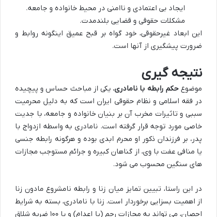
ایجاد بی اعتمادی و ناامنی در محیط خانواده و جامعه.
مشکلات حقوقی و قضایی بلندمدت.
این ابعاد غیرحقوقی، خود گواه بر قبح عمیق اینگونه روابط و
ضرورت پیشگیری از آنها است.
نتیجه گیری
موضوع
حکم رابطه با نامادری
، یکی از مباحث حساس و پیچیده
در فقه اسلامی و نظام حقوقی ایران است که به دلیل محرمیت
سببی و تاثیرات مخرب آن بر بنیان خانواده و جامعه، با جدیت
خاصی مورد توجه قرار گرفته است. نامادری به واسطه ازدواج با
پدر، بر فرزندان ذکور او محرم ابدی بوده و هرگونه رابطه جنسی
یا منافی عفت با وی، از گناهان کبیره و جرائم مستوجب مجازات
های سنگین محسوب می شود.
در این راستا، تبیین تمایز میان زنا و رابطه نامشروع مادون زنا
از اهمیت بسزایی برخوردار است. زنا با نامادری، بسته به شرایط
احصان، می تواند به مجازات رجم (یا اعدام) و یا ۱۰۰ ضربه شلاق