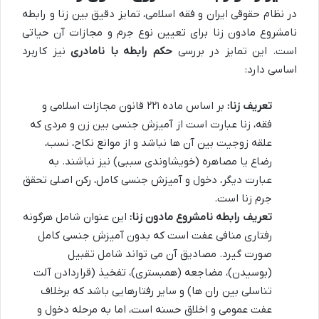
در نظام حقوقی ایران و فقه اسلامی، تمایز دقیق بین زنا و رابطه
نامشروع مادون زنا برای تعیین نوع جرم و مجازات آن حیاتی
است. این تمایز در بررسی
حکم رابطه با نامادری
نیز کاربرد
اساسی دارد:
تعریف زنا:
بر اساس ماده ۲۲۱ قانون مجازات اسلامی و
فقه، زنا عبارت است از آمیزش جنسی بین زن و مردی که
علقه زوجیت بین آن ها نباشد و از موانع نکاح، نسب،
رضاع یا مصاهره (خویشاوندی سببی) نیز نباشند. به
عبارت دیگر، دخول و آمیزش جنسی کامل، رکن اصلی تحقق
جرم زنا است.
تعریف رابطه نامشروع مادون زنا:
این عنوان شامل هرگونه
رفتاری منافی عفت است که بدون آمیزش جنسی کامل
صورت گیرد. مصادیق آن می تواند شامل تقبیل
(بوسیدن)، مضاجعه (همبستری)، تفخیذ (قراردادن آلت
تناسلی بین ران ها) و سایر رفتارهایی باشد که برخلاف
عفت عمومی و اخلاق حسنه است، اما به مرحله دخول و