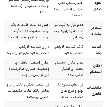
نحوه
اعتبارسنجی کمتر،
توسط بانک مرکزی (سامانه
صدور
صرفاً بر اساس رابطه
صیاد)
با شعبه
عدم نیاز به ثبت در
اجبار
به ثبت اطلاعات چک
ثبت در
سامانه یکپارچه چک
توسط صادرکننده و تأیید
سامانه
(صیاد)
توسط ذینفع در سامانه صیاد
شناسه
فاقد شناسه ۱۶ رقمی
دارای شناسه ۱۶ رقمی
یکتا
منحصربه فرد
منحصربه فرد برای هر برگ چک
عدم امکان استعلام
امکان استعلام لحظه ای
امکان
لحظه ای اعتبار
وضعیت اعتباری صادرکننده
استعلام
صادرکننده
قبل از پذیرش چک
فرم های متنوع با
فرم متحدالشکل و یکسان برای
مشخصات
لوگو و طرح های
تمامی بانک ها، با مشخصات
ظاهری
مختلف بانک ها
امنیتی پیشرفته
امکان نقد شدن (در