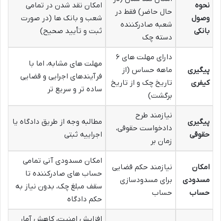
نحوه
امکان نقد شدن در تمامی
حال حاضر) فقط در
وصول
شعب و بانک ها (در صورت
شعبه صادرکننده
بانکی
ثبت و تأیید صحیح)
دسته چک
دارای مهلت های ۶
مهلت های مشابه، اما با
پیگیری
ماهه حساس (از
فرآیندهای اجرایی و قضایی
کیفری
تاریخ چک و از تاریخ
ساده تر و سریع تر
برگشت)
نیازمند طرح
پیگیری
مطالبه وجه از طریق دادگاه یا
دادخواست حقوقی،
حقوقی
اجراییه ثبتی
زمان بر
امکان مسدودی آنی تمامی
امکان
نیازمند حکم قضایی
حساب های صادرکننده تا
مسدودی
برای مسدودسازی
سقف مبلغ چک، بدون نیاز به
حساب
حساب
حکم دادگاه
افزایش امنیت، کاهش آمار