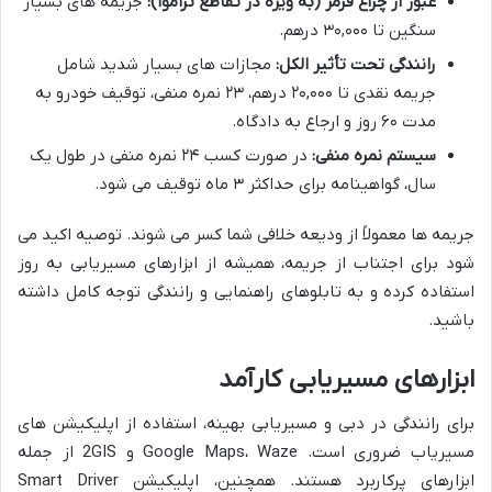
عبور از چراغ قرمز (به ویژه در تقاطع تراموا):
جریمه های بسیار
سنگین تا ۳۰,۰۰۰ درهم.
رانندگی تحت تأثیر الکل:
مجازات های بسیار شدید شامل
جریمه نقدی تا ۲۰,۰۰۰ درهم، ۲۳ نمره منفی، توقیف خودرو به
مدت ۶۰ روز و ارجاع به دادگاه.
سیستم نمره منفی:
در صورت کسب ۲۴ نمره منفی در طول یک
سال، گواهینامه برای حداکثر ۳ ماه توقیف می شود.
جریمه ها معمولاً از ودیعه خلافی شما کسر می شوند. توصیه اکید می
شود برای اجتناب از جریمه، همیشه از ابزارهای مسیریابی به روز
استفاده کرده و به تابلوهای راهنمایی و رانندگی توجه کامل داشته
باشید.
ابزارهای مسیریابی کارآمد
برای رانندگی در دبی و مسیریابی بهینه، استفاده از اپلیکیشن های
مسیریاب ضروری است. Google Maps، Waze و 2GIS از جمله
ابزارهای پرکاربرد هستند. همچنین، اپلیکیشن Smart Driver