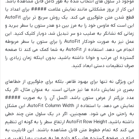
موجود در سلول های انتخاب شده به طور کامل قابل مشاهده باشد.
این کار از بروز مشکلاتی مانند نمایش علامت ##### برای اعداد یا
قطع شدن متن جلوگیری می کند. یک روش سریع تر برای AutoFit
این است که ماوس خود را به مرز بین دو هدر ستون یا سطر ببرید و
زمانی که نشانگر به صلیب دو سر تبدیل شد، دوبار کلیک کنید. این
عمل نیز به صورت خودکار AutoFit را برای ستون یا سطر مربوطه
انجام می دهد. استفاده از AutoFit به شما کمک می کند تا صفحه
گسترده ای مرتب و خوانا داشته باشید، بدون اینکه زمان زیادی را
صرف تنظیمات دستی ابعاد کنید.
این ویژگی نه تنها برای بهبود ظاهر، بلکه برای جلوگیری از خطاهای
بصری در نمایش داده ها نیز حیاتی است. به عنوان مثال، اگر یک
عدد بزرگتر از عرض ستون باشد، اکسل آن را به صورت #####
نمایش می دهد. با استفاده از AutoFit Column Width، این مشکل
به راحتی حل می شود. همچنین، اگر در یک سلول متن چند خطی
داشته باشید، AutoFit Row Height ارتفاع سطر را به گونه ای تنظیم
می کند که تمام خطوط متن قابل مشاهده باشند. این قابلیت به
ویژه در صفحه گسترده هایی که داده ها به صورت پویا تغییر می