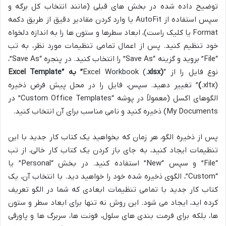
توضیح داده شده در بخش های قبلی (مانند انتخاب کل برگه و
سپس استفاده از AutoFit یا وارد کردن مقادیر دقیق از طریق دکمه
Format یا کلیک راست)، ابعاد سطرها و ستون ها را به اندازه دلخواه
خود تنظیم کنید. پس از اعمال تمامی تنظیمات مورد نظر، به تب
“File” بروید و گزینه “Save As” را انتخاب کنید. در پنجره “Save As”،
نوع فایل را از “Excel Workbook (
.xlsx)” به “Excel Template
(
.xltx)” تغییر دهید. سپس، فایل را در محل پیش فرض ذخیره
الگوهای اکسل (معمولاً در پوشه “Custom Office Templates” در
My Documents) ذخیره کنید و نامی مناسب برای آن انتخاب کنید.
پس از ذخیره الگو، هر زمان که بخواهید یک کتاب کار جدید با این
تنظیمات ایجاد کنید، به جای باز کردن یک کتاب کار خالی، از تب
“File” و سپس “New” استفاده کنید. در بخش “Personal” یا
“Custom”، الگوی ذخیره شده خود را خواهید دید. با انتخاب آن، یک
کتاب کار جدید با تمامی تنظیمات ابعادی که شما در الگو تعریف
کرده اید، ایجاد می شود. این روش نه تنها برای ابعاد سطر و ستون
ها، بلکه برای فرمت بندی های سلول، فونت ها، سربرگ ها و پاورقی