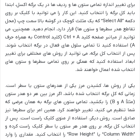
برای تغییر اندازه تمامی ستون ها و ردیف ها در یک برگه اکسل، ابتدا
باید کل برگه را انتخاب کنید. این کار را می توانید با کلیک بر روی
دکمه “Select All” که یک مثلث کوچک در گوشه بالا سمت چپ (محل
تقاطع هدر سطرها و ستون ها) قرار دارد، انجام دهید. همچنین، می
توانید از میانبر صفحه کلید Ctrl + A (کلید Control به همراه حرف
A) استفاده کنید تا تمامی سلول های فعال در برگه انتخاب شوند.
پس از انتخاب کل برگه، می توانید از روش های مختلفی برای تغییر
ابعاد استفاده کنید که همگی بر روی تمامی سطرها و ستون های
انتخاب شده اعمال خواهند شد.
یکی از روش ها، کشیدن مرز یکی از هدرهای ستون یا سطر است.
زمانی که کل برگه انتخاب شده باشد، اگر مرز بین هر دو هدر ستون
(مثلاً A و B) را بکشید، تمامی ستون های برگه به همان عرضی که
شما تنظیم می کنید، تغییر خواهند کرد. همین امر برای سطرها نیز
صادق است. روش دیگر، استفاده از منوی کلیک راست است. پس از
انتخاب کل برگه، بر روی هدر هر ستون یا سطر کلیک راست کرده و
“Column Width” یا “Row Height” را انتخاب کنید. مقداری را وارد