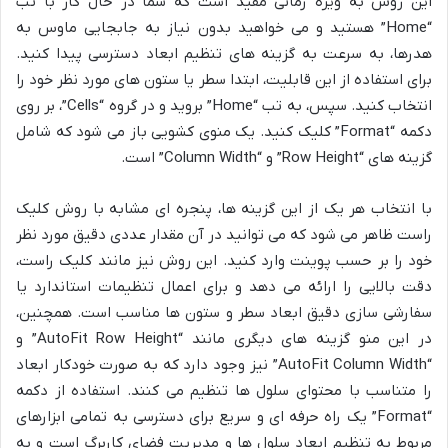
این روش به ویژه زمانی مفید است که شما در حال کار با تب
“Home” هستید و می خواهید بدون نیاز به جابجایی ماوس به
هدرها، به سرعت به گزینه های تنظیم ابعاد دسترسی پیدا کنید.
برای استفاده از این قابلیت، ابتدا سطر یا ستون های مورد نظر خود را
انتخاب کنید. سپس، به تب “Home” بروید و در گروه “Cells”، بر روی
دکمه “Format” کلیک کنید. یک منوی کشویی باز می شود که شامل
گزینه های “Row Height” و “Column Width” است.
با انتخاب هر یک از این گزینه ها، پنجره ای مشابه با روش کلیک
راست ظاهر می شود که می توانید در آن مقدار عددی دقیق مورد نظر
خود را بر حسب پوینت وارد کنید. این روش نیز مانند کلیک راست،
دقت بالایی را ارائه می دهد و برای اعمال تنظیمات استاندارد یا
سفارشی سازی دقیق ابعاد سطر و ستون ها مناسب است. همچنین،
در این منو گزینه های دیگری مانند “AutoFit Row Height” و
“AutoFit Column Width” نیز وجود دارد که به صورت خودکار ابعاد
را متناسب با محتوای سلول ها تنظیم می کنند. استفاده از دکمه
“Format” یک راه حرفه ای و سریع برای دسترسی به تمامی ابزارهای
مربوط به تنظیم ابعاد سلول ها و مدیریت فضای کاربرگ است و به