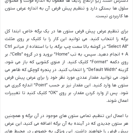
دسترس است، زیرا ارتفاع ردیف ها معمولاً به اندازه فونت و محتوای
سلول ها بستگی دارد و تنظیم پیش فرض آن به اندازه عرض ستون
ها کاربردی نیست.
برای تنظیم عرض پیش فرض ستون ها در یک برگه خاص، ابتدا کل
برگه را انتخاب کنید. می توانید این کار را با کلیک بر روی مثلث
“Select All” در گوشه بالا سمت چپ برگه، یا با استفاده از میانبر Ctrl
+ A انجام دهید. سپس، به تب “Home” بروید و در گروه “Cells”، بر
روی دکمه “Format” کلیک کنید. از منوی کشویی که باز می شود،
گزینه “Default Width” را انتخاب کنید. در پنجره کوچکی که ظاهر می
شود، می توانید مقدار عددی مورد نظر خود را برای عرض پیش فرض
ستون ها وارد کنید. این مقدار نیز بر حسب “Point” اندازه گیری می
شود. پس از وارد کردن مقدار، بر روی “OK” کلیک کنید تا تغییرات
اعمال شوند.
با اعمال این تنظیم، تمامی ستون های موجود در آن برگه و همچنین
هر ستون جدیدی که در آینده به آن برگه اضافه می کنید، این عرض
پیش فرض را خواهند داشت. این ویژگی به خصوص در محیط های