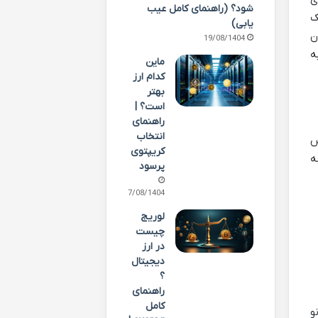
شود؟ (راهنمای کامل عیب
 یک
یابی)
، خواندن
19/08/1404
ه
ماین
کدام ارز
بهتر
است؟ |
راهنمای
انتخاب
س
کریپتوی
ه
پرسود
17/08/1404
لوریج
چیست
در ارز
دیجیتال
؟
راهنمای
کامل
 نانو