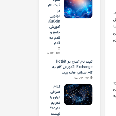
ثبت نام
در
.
کوکوین
ل
KuCoin:
ا
آموزش
جامع و
ی
قدم به
ی
قدم
07/10/1404
ثبت نام آسان در Hotbit
Exchange | آموزش گام به
گام صرافی هات بیت
07/09/1404
،
کدام
ی
صرافی
ه
ایران را
تحریم
نکرده؟
لیست