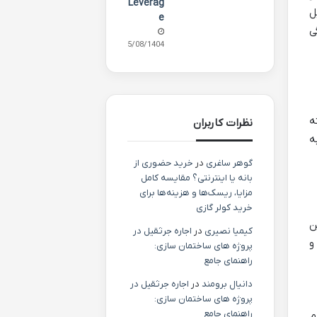
Leverag
وبایل
e
ی
15/08/1404
ه
نظرات کاربران
ه
گوهر ساغری
در
خرید حضوری از
بانه یا اینترنتی؟ مقایسه کامل
مزایا، ریسک‌ها و هزینه‌ها برای
خرید کولر گازی
 این
کیمیا نصیری
در
اجاره جرثقیل در
و
پروژه های ساختمان سازی:
راهنمای جامع
دانیال برومند
در
اجاره جرثقیل در
پروژه های ساختمان سازی:
راهنمای جامع
م