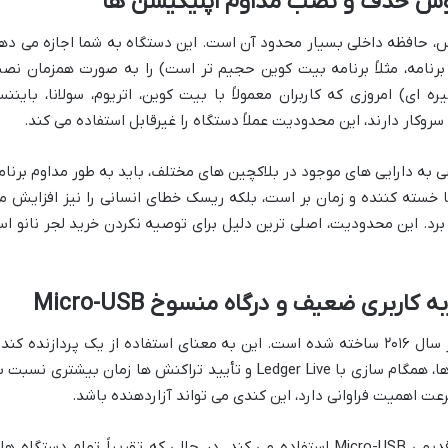
س حذف و نصب مداوم اپلیکیشن ها
س، حافظه داخلی بسیار محدود آن است. این دستگاه به شما اجازه می ده
 به حجم هر برنامه، مثلاً برنامه بیت کوین حجیم تر است) را به صورت همزمان نص
یستم Multi-chain (چند زنجیره ای) امروزی که کاربران معمولاً با بیت کوین، اتریوم، سولانا، باین
سروکار دارند، این محدودیت عملاً دستگاه را غیرقابل استفاده می کند.
 به دارایی های موجود در بلاکچین های مختلف، باید به طور مداوم برنام
ا خسته کننده و زمان بر است، بلکه ریسک خطای انسانی را نیز افزایش م
برد. این محدودیت، اصلی ترین دلیل برای توصیه نکردن خرید لجر نانو ا
اربری ضعیف و درگاه منسوخ Micro-USB
لجر نانو اس با سخت افزاری طراحی شده در سال ۲۰۱۶ ساخته شده است. این به معنای استفاده از یک پردازنده کند
است که باعث می شود بارگذاری اپلیکیشن ها، همگام سازی با Ledger Live و تأیید تراکنش ها زمان بیشتری نسب
عت اهمیت فراوانی دارد، این کندی می تواند آزاردهنده باشد.
علاوه بر این، لجر نانو اس از درگاه اتصال قدیمی Micro-USB استفاده می کند. در حالی که تقریباً تمام دستگاه 