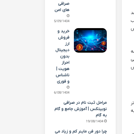
صرافی
های امن
د
ب
05/09/1404
نس
خرید و
فروش
ارز
دیجیتال
ه
بدون
ی
احراز
س
هویت |
ناشناس
و فوری
26/08/1404
مراحل ثبت نام در صرافی
تر
نوبیتکس | آموزش جامع و گام
ت به
به گام
19/08/1404
چرا دور فن ماینر کم و زیاد می
های