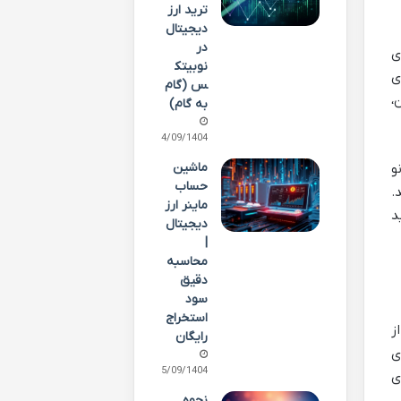
ترید ارز
دیجیتال
در
ای
نوبیتک
ی
س (گام
،
به گام)
24/09/1404
ماشین
و
حساب
.
ماینر ارز
د
دیجیتال
|
محاسبه
دقیق
سود
استخراج
ز
رایگان
ی
15/09/1404
ی
نحوه