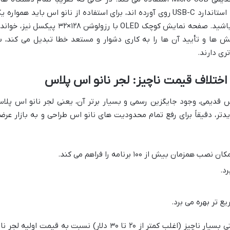
مدرن (موبایل ها، لپ تاپ ها، تبلت ها) به استاندارد USB-C روی آورده اند، برای استفاده از نانو اس باید همواره
کابل Micro-USB جداگانه به همراه داشته باشید. صفحه نمایش کوچک OLED با رزولوشن ۱۲۸×۳۲ پیکسل نیز
 ها و تأیید آن ها را به کاری دشوار و مستعد خطا تبدیل می کند، ب
ی دارند.
 اختلاف قیمت ناچیز: لجر نانو اس پلاس
س قدیمی، وجود جایگزین رسمی و بسیار برتر آن، یعنی لجر نانو اس پلا
ت. این مدل جدیدتر، دقیقاً برای رفع تمام محدودیت های نانو اس طراحی و به بازار عرض
 بیش از ۱۰۰ برنامه را فراهم می کند.
ع تر بهره می برد.
تمام این بهبودهای چشمگیر، با اختلاف قیمتی بسیار ناچیز (اغلب کمتر از ۲۰ تا ۳۰ دلار) نسبت به قیمت اولیه لجر