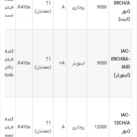
T1
09CH/A
9000
روتاری
A
R410a
فیلتر ق
(دور
(معتدل)
شستشو
ثابت)
IAC-
گلدفین،
09CHXA-
T1
فیلتر آن
9000
اینورتر
A+
R410a
IAID
(معتدل)
باکتریال
(اینورتر)
o Mode
IAC-
گلدفین،
T1
12CH/A
12000
روتاری
A
R410a
فیلتر
(دور
(معتدل)
تصفیه 