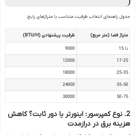
جدول راهنمای انتخاب ظرفیت متناسب با متراژهای رایج:
متراژ فضا (متر مربع)
ظرفیت پیشنهادی (BTU/H)
تا 15
9000
12000
17-25
18000
25-35
24000
35-50
30000
50-75
2. نوع کمپرسور: اینورتر یا دور ثابت؟ کاهش
هزینه برق در درازمدت