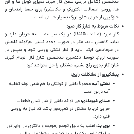
متخصص (شامل بررسی سطح گاز مبرد، تمیزی کویل ها و فن
ها، بررسی اتصالات الکتریکی و مکانیکی) برای حفظ راندمان و
جلوگیری از خرابی های بزرگ بسیار حیاتی است.
نکات مربوط به شارژ گاز مبرد:
گاز مبرد (مانند R410a) در یک سیستم بسته جریان دارد و
نباید کاهش یابد، مگر در صورت وجود نشتی. هرگونه کاهش
در سرمادهی، ابتدا باید از نظر نشتی بررسی شود و سپس در
صورت لزوم، توسط تکنسین متخصص شارژ گاز انجام گیرد.
شارژ گاز بدون رفع نشتی، مشکلی را حل نخواهد کرد.
پیشگیری از مشکلات رایج:
نشتی آب:
معمولاً ناشی از گرفتگی یا خم شدن لوله تخلیه
آب درین است.
صدای غیرعادی:
می تواند ناشی از شل شدن قطعات،
خرابی فن، یا مشکل در کمپرسور باشد که نیاز به بررسی
فنی دارد.
بوی بد:
اغلب به دلیل تجمع رطوبت و باکتری در اواپراتور
و فیلترهاست که با تمیز کردن و استفاده از حالت