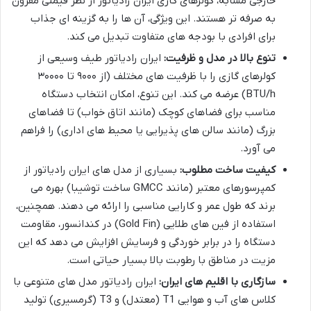
خارجی مشابه، کولرهای گازی ایران رادیاتور از نظر قیمتی مقرون
به صرفه تر هستند. این ویژگی، آن ها را به گزینه ای جذاب
برای افرادی با بودجه های متفاوت تبدیل می کند.
تنوع بالا در مدل و ظرفیت:
ایران رادیاتور طیف وسیعی از
کولرهای گازی را با ظرفیت های مختلف (از ۹۰۰۰ تا ۳۰۰۰۰
BTU/h) عرضه می کند. این تنوع، امکان انتخاب دستگاه
مناسب برای فضاهای کوچک (مانند اتاق خواب) تا فضاهای
بزرگ (مانند سالن های پذیرایی یا محیط های اداری) را فراهم
می آورد.
کیفیت ساخت مطلوب:
بسیاری از مدل های ایران رادیاتور از
کمپرسورهای معتبر (مانند GMCC ساخت توشیبا) بهره می
برند که طول عمر و کارایی مناسبی را ارائه می دهند. همچنین،
استفاده از فین های طلایی (Gold Fin) در کندانسور، مقاومت
دستگاه را در برابر خوردگی و فرسایش افزایش می دهد که این
مزیت در مناطق با رطوبت بالا بسیار حیاتی است.
سازگاری با اقلیم های ایران:
ایران رادیاتور مدل های متنوعی با
کلاس های آب و هوایی T1 (معتدل) و T3 (گرمسیری) تولید