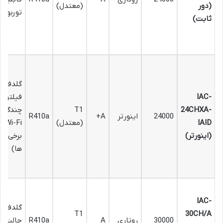
(دور
(معتدل)
توربو
ثابت)
گلدفین،
IAC-
فیلترها
24CHXA-
T1
چندگانه
24000
اینورتر
A+
R410a
IAID
(معتدل)
i-Fi
(اینورتر)
برخی م
ها)
IAC-
گلدفین،
T1
30CH/A
30000
روتاری
A
R410a
حالت