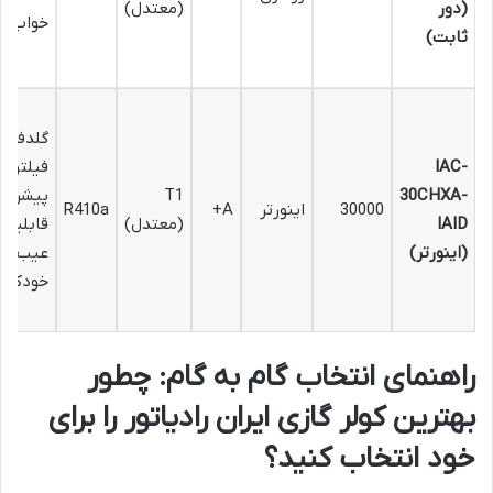
(دور
(معتدل)
خواب
ثابت)
گلدفین،
IAC-
فیلتراس
30CHXA-
T1
پیشرفته
30000
اینورتر
A+
R410a
IAID
(معتدل)
قابلیت
(اینورتر)
عیب یا
خودکار
راهنمای انتخاب گام به گام: چطور
بهترین کولر گازی ایران رادیاتور را برای
خود انتخاب کنید؟