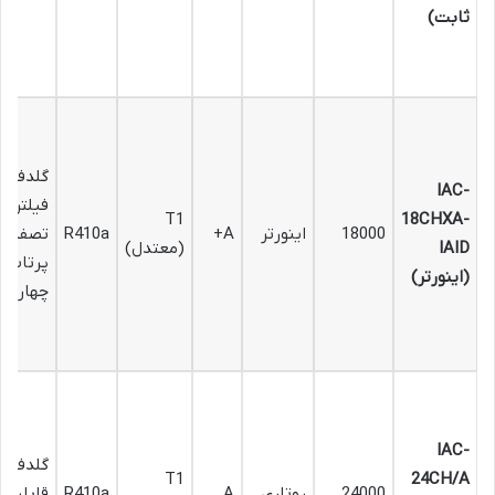
ثابت)
گلدفین،
IAC-
فیلتر
T1
18CHXA-
18000
اینورتر
A+
R410a
تصفیه ه
IAID
(معتدل)
پرتاب ب
(اینورتر)
چهار جه
IAC-
گلدفین،
T1
24CH/A
24000
روتاری
A
R410a
قابلیت