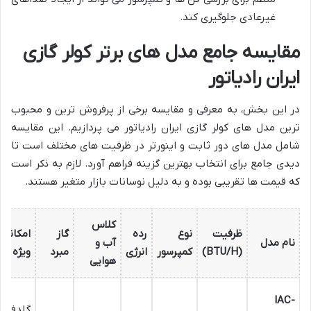
غیرعادی جلوگیری کند.
مقایسه جامع مدل های برتر کولر گازی
ایران رادیاتور
در این بخش، به معرفی و مقایسه برخی از پرفروش ترین و محبوب
ترین مدل های کولر گازی ایران رادیاتور می پردازیم. این مقایسه
شامل مدل های دور ثابت و اینورتر در ظرفیت های مختلف است تا
دیدی جامع برای انتخاب بهترین گزینه فراهم آورد. لازم به ذکر است
که قیمت ها تقریبی بوده و به دلیل نوسانات بازار متغیر هستند.
کلاس
ظرفیت
نوع
رده
گاز
امکانات
نام مدل
آب و
(BTU/H)
کمپرسور
انرژی
مبرد
ویژه
هوایی
IAC-
گلدفین،