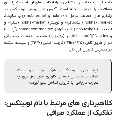
پاسخگو در شبکه های اجتماعی و ارائه کانال های ارتباطی متنوع، این
شفافیت را محقق ساخته است. آدرس های رسمی نوبیتکس در
پلتفرم های مختلف شامل nobitex.ir و nobitex.net (وب سایت)،
nobitex_market (اینستاگرام و توییتر)، nobitexmarket (تلگرام و
لینکدین)، nobitexbot (بات تلگرام)، aparat.com/nobitex (آپارات)
و youtube.com/@Nobitex (یوتیوب) هستند. خدمات پشتیبانی
نیز از طریق تلفن (۰۲۱۹۱۰۰۹۹۲۵)، چت آنلاین (۲۴/۷) و سیستم تیکت
در دسترس کاربران قرار دارد.
«پشتیبانی نوبیتکس هرگز برای درخواست
اطلاعات حساس حساب کاربری نظیر رمز عبور یا
عبارت بازیابی، با کاربران تماس نمی گیرد.»
کلاهبرداری های مرتبط با نام نوبیتکس:
تفکیک از عملکرد صرافی