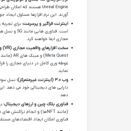
Unreal Engine هستند که ام
آورند. این نرم افزارها مسئول ایجاد 
اینترنت فراگیر و پرسرعت:
برای تجربه ر
است. فناوری 
مجازی ایفا خواهند کرد.
سخت افزارهای واقعیت مجازی (VR) و واقعیت افزوده (AR):
نماید.
وب ۳.۰ (اینترنت غیرمتمرکز):
نسل سوم و
دارایی های دیجیتالی خود می دهد. ای
دهد.
فناوری بلاک چین و ارزهای دیجیتال:
بل
(مانند NFTها) و انجام تراکنش
فناوری امکان ایجاد اقتصادهای مستقل 