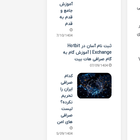
آموزش
ی
جامع و
قدم به
قدم
ای
07/10/1404
ثبت نام آسان در Hotbit
Exchange | آموزش گام به
 کاربران به متاورس هستند. VR
گام صرافی هات بیت
07/09/1404
کدام
صرافی
ایران را
تحریم
نکرده؟
لیست
صرافی
های امن
05/09/1404