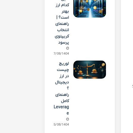
کدام ارز
بهتر
است؟ |
راهنمای
انتخاب
کریپتوی
پرسود
17/08/1404
لوریج
چیست
در ارز
دیجیتال
؟
راهنمای
کامل
Leverag
e
15/08/1404