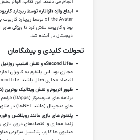
انجام می دهند. این کتاب، الهام بخش
ابداع واژه «آواتار» توسط ریچارد گاریوت (۹۸۵
of the Avatar توسط ریچارد
بود و گاریوت تلاش کرد تا ویژگی های 
دیجیتال در آینده شد.
تحولات کلیدی و پیشگامان
«Second Life» و نقش فیلیپ روزدیل (۲۰۰۳):
مجازی بود. این پلتفرم به کاربران اجاز
اقتصاد مجازی فعال باشند. Second Life نمونه ای اولیه از آنچه متاورس می توانست باشد، ارائه داد.
ظهور اتریوم و نقش ویتالیک بوترین (۲۰۱۵):
برنامه های 
های دیجیتال (مانند NFTها) در متاورس مهیا کرد.
پلتفرم های بازی مانند روبلاکس و فور
زنده مجازی و اقتصادهای درون بازی ر
میلیون ها کاربر، پتانسیل سرگرمی متا