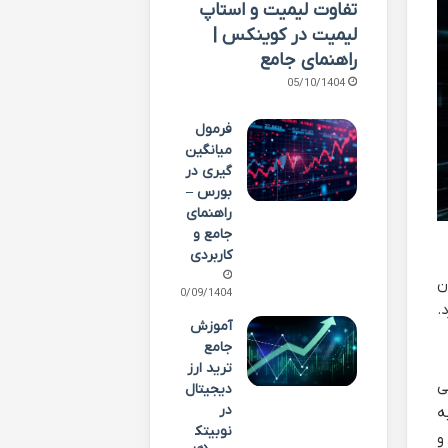
تفاوت لیمیت و استاپ
لیمیت در کوینکس |
راهنمای جامع
05/10/1404
فرمول
میانگین
گیری در
بورس –
راهنمای
جامع و
کاربردی
ن
30/09/1404
.
آموزش
جامع
ترید ارز
خیلی
دیجیتال
در
ه
نوبیتک
و