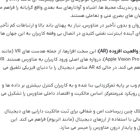
کان طراحی و رندرینگ محیط ها، اشیاء و آواتارهای سه بعدی واقع گرایانه را فراهم م
جهان های بصری غنی و تعاملی هستند.
وان و بدون تأخیر در متاورس، نیاز به پهنای باند بالا و ارتباطات کم تأخیر
هایی مانند 5G و نسل های آینده اینترنت نقشی کلیدی در اتصال بی وقفه کاربران به این جهان ه
این سخت افزارها، از جمله هدست های VR (مانند
Meta Quest) و عینک های AR (مانند Apple Vision Pro)، دروازه های اصلی ورود
غوطه وری کامل در دنیای مجازی را فراهم می کند، در حالی که AR عناصر دیجیتال را با دنیای فیزیکی تلفیق می
ب بر پایه تمرکززدایی بنا شده و به کاربران کنترل بیشتری بر داده ها و
ن رویکرد غیرمتمرکز، اساس مالکیت و اقتصاد داخلی متاورس را تشکیل می
اک چین زیرساخت امن و شفافی برای ثبت مالکیت دارایی های دیجیتال
 های مالی با استفاده از ارزهای دیجیتال (مانند اتریوم) فراهم می کند. این
و پایدار درون متاورس را میسر می سازد.