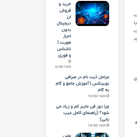
خرید و
فروش
ت
ارز
ا
دیجیتال
بدون
ت
احراز
د
هویت |
ناشناس
و فوری
26/08/1404
مراحل ثبت نام در صرافی
ی
نوبیتکس | آموزش جامع و گام
به گام
19/08/1404
چرا دور فن ماینر کم و زیاد می
شود؟ (راهنمای کامل عیب
یابی)
ه
19/08/1404
ماین