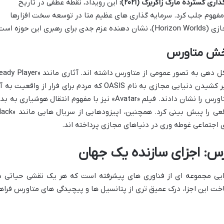
ی گسترده مارک زاکربرگ (۲۰۲۱):
این رویداد، نقطه عطفی در تاریخ
 مفهوم جلب کرد. سرمایه گذاری های عظیم متا در توسعه سخت افزارها
بخش متاورس
سینما و تلویزیون همواره نقش مهمی در شکل دهی به تصور عمومی از متاورس داشته اند. آثاری مانند 
One» (بازیکن شماره یک آماده)، با به تصویر کشیدن دنیایی مجازی به نام OASIS که مردم برای فرار از واقعیت 
پناه می برند، عمق پتانسیل و چالش های متاورس را نشان دادند. فیلم «Avatar» نیز با مفهوم انتقال هوشیاری به
های مجازی، ایده های آواتار و حضور فراواقعی را پیش بینی کرد. همچنین، اپیزود
ورس: اجزای سازنده یک جهان
زایی مجموعه ای از فناوری های پیشرفته است که هر یک نقشی حیاتی د
خت این اجزا، درک عمیق تری از پتانسیل ها و پیچیدگی های متاورس فراه