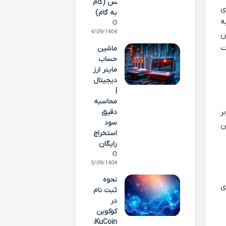
س (گام
ی
به گام)
ه
24/09/1404
ش
ت
ماشین
حساب
ماینر ارز
دیجیتال
|
محاسبه
ر
دقیق
سود
ن
استخراج
رایگان
15/09/1404
نحوه
ی
ثبت نام
در
کوکوین
KuCoin: