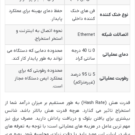
فن های خنک
حفظ دمای بهینه برای عملکرد
نوع خنک کننده
کننده داخلی
پایدار.
نحوه اتصال به اینترنت و
اتصالات شبکه
Ethernet
استخر استخراج.
0 تا 40 درجه
محدوده دمایی که دستگاه می
دمای عملیاتی
سانتی گراد
تواند به طور پایدار کار کند.
محدوده رطوبتی که برای
5 تا 95 درصد
رطوبت عملیاتی
عملکرد ایمن دستگاه مجاز
(غیرمتراکم)
است.
قدرت هش (Hash Rate) به طور مستقیم بر میزان درآمد شما از
استخراج تاثیر می گذارد. هرچه قدرت هش بالاتر باشد، شانس
بیشتری برای یافتن بلوک و دریافت پاداش دارید. مصرف برق نیز
مهم ترین عامل در هزینه های عملیاتی است؛ با توجه به تعرفه های
برق در ایران، این مورد باید با دقت زیادی محاسبه شود. بهره وری