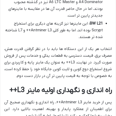
A4 Dominator و A6 LTC Master نیز در گذشته محبوب
بودند، اما در حال حاضر قدرت آن ها در مقایسه با ماینرهای
جدیدتر پایین تر است.
BW L21:
این ماینرها نیز گزینه های دیگری برای استخراج
Scrypt بوده اند، اما به طور کلی Antminer L3++ و L7 شناخته
شده تر هستند.
انتخاب هر یک از این دستگاه ها باید با در نظر گرفتن قدرت هش،
مصرف برق، قیمت، دسترسی به قطعات یدکی و خدمات پس از فروش
صورت گیرد. در نهایت، L3++ به عنوان یک ماینر پایه و کاربردی برای
شروع استخراج دوج کوین و لایت کوین جایگاه خود را حفظ کرده است،
به خصوص با توجه به قیمت پایین تر آن در بازار دست دوم.
راه اندازی و نگهداری اولیه ماینر L3++
پس از خرید ماینر Antminer L3++، راه اندازی و نگهداری صحیح آن
برای اطمینان از عملکرد پایدار و بهینه، اهمیت بالایی دارد. این
بخش به شما کمک می کند تا با اصول اولیه آشنا شوید.