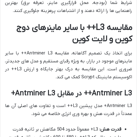
شرایط شما (بودجه، محل قرارگیری ماینر، تعرفه برق) بهترین
راهنمایی ها را ارائه دهند و از اشتباهات پرهزینه جلوگیری کنند.
مقایسه L3++ با سایر ماینرهای دوج
کوین و لایت کوین
برای اتخاذ یک تصمیم آگاهانه، مقایسه Antminer L3++ با سایر
ماینرهای موجود در بازار، به ویژه رقبای مستقیم و مدل های جدیدتر،
ضروری است. این مقایسه به درک بهتر جایگاه و ارزش L3++ در
اکوسیستم ماینینگ Scrypt کمک می کند.
Antminer L3++ در مقابل Antminer L3+
Antminer L3+ مدل پیشین L3++ است و تفاوت های اصلی آن ها
عمدتاً در قدرت هش و بهره وری انرژی خلاصه می شود.
قدرت هش:
L3+ معمولاً حدود 504 مگاهش بر ثانیه قدرت