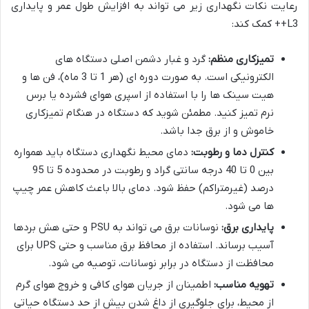
رعایت نکات نگهداری زیر می تواند به افزایش طول عمر و پایداری
L3++ کمک کند:
تمیزکاری منظم:
گرد و غبار دشمن اصلی دستگاه های
الکترونیکی است. به صورت دوره ای (هر 1 تا 3 ماه)، فن ها و
هیت سینک ها را با استفاده از اسپری هوای فشرده یا برس
نرم تمیز کنید. مطمئن شوید که دستگاه در هنگام تمیزکاری
خاموش و از برق جدا باشد.
کنترل دما و رطوبت:
دمای محیط نگهداری دستگاه باید همواره
بین 0 تا 40 درجه سانتی گراد و رطوبت در محدوده 5 تا 95
درصد (غیرمتراکم) حفظ شود. دمای بالا باعث کاهش عمر چیپ
ها می شود.
پایداری برق:
نوسانات برق می تواند به PSU و حتی هش بردها
آسیب برساند. استفاده از محافظ برق مناسب و حتی UPS برای
محافظت از دستگاه در برابر نوسانات، توصیه می شود.
تهویه مناسب:
اطمینان از جریان هوای کافی و خروج هوای گرم
از محیط، برای جلوگیری از داغ شدن بیش از حد دستگاه حیاتی