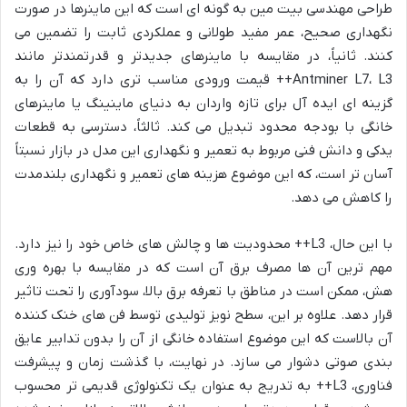
طراحی مهندسی بیت مین به گونه ای است که این ماینرها در صورت
نگهداری صحیح، عمر مفید طولانی و عملکردی ثابت را تضمین می
کنند. ثانیاً، در مقایسه با ماینرهای جدیدتر و قدرتمندتر مانند
Antminer L7، L3++ قیمت ورودی مناسب تری دارد که آن را به
گزینه ای ایده آل برای تازه واردان به دنیای ماینینگ یا ماینرهای
خانگی با بودجه محدود تبدیل می کند. ثالثاً، دسترسی به قطعات
یدکی و دانش فنی مربوط به تعمیر و نگهداری این مدل در بازار نسبتاً
آسان تر است، که این موضوع هزینه های تعمیر و نگهداری بلندمدت
را کاهش می دهد.
با این حال، L3++ محدودیت ها و چالش های خاص خود را نیز دارد.
مهم ترین آن ها مصرف برق آن است که در مقایسه با بهره وری
هش، ممکن است در مناطق با تعرفه برق بالا، سودآوری را تحت تاثیر
قرار دهد. علاوه بر این، سطح نویز تولیدی توسط فن های خنک کننده
آن بالاست که این موضوع استفاده خانگی از آن را بدون تدابیر عایق
بندی صوتی دشوار می سازد. در نهایت، با گذشت زمان و پیشرفت
فناوری، L3++ به تدریج به عنوان یک تکنولوژی قدیمی تر محسوب