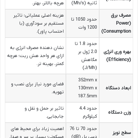
ثانیه (Mh/s)
هرچه بالاتر، بهتر.
مصرف برق
هزینه اصلی عملیاتی؛ تاثیر
حدود 1050 تا
(Power
مستقیم بر سودآوری (با
1200 وات
Consumption)
احتساب پاور).
حدود 1.8 تا
نشان دهنده مصرف انرژی به
بهره وری انرژی
2.0 ژول بر
ازای هر واحد هش ریت؛ هرچه
(Efficiency)
مگاهش
کمتر، بهینه تر.
(J/Mh)
352mm x
فضای مورد نیاز برای نصب و
ابعاد دستگاه
130mm x
تهویه.
187.5mm
حدود 4.4
تاثیر بر حمل و نقل و
وزن دستگاه
کیلوگرم
جابجایی.
حدود 70 تا 76
اهمیت زیاد برای محیط های
سطح نویز
دسی بل (dB)
مسکونی؛ بسیار پر سر و صدا.