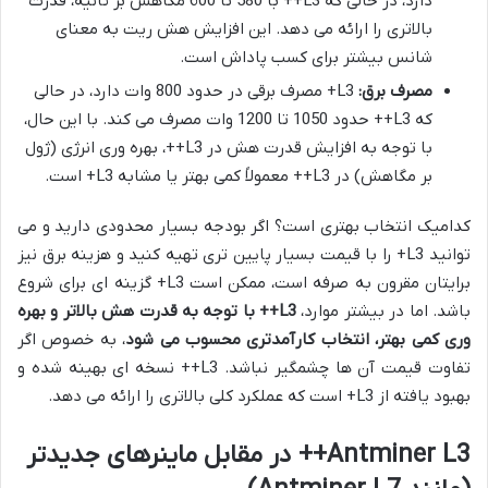
دارد، در حالی که L3++ با 580 تا 600 مگاهش بر ثانیه، قدرت
بالاتری را ارائه می دهد. این افزایش هش ریت به معنای
شانس بیشتر برای کسب پاداش است.
مصرف برق:
L3+ مصرف برقی در حدود 800 وات دارد، در حالی
که L3++ حدود 1050 تا 1200 وات مصرف می کند. با این حال،
با توجه به افزایش قدرت هش در L3++، بهره وری انرژی (ژول
بر مگاهش) در L3++ معمولاً کمی بهتر یا مشابه L3+ است.
کدامیک انتخاب بهتری است؟ اگر بودجه بسیار محدودی دارید و می
توانید L3+ را با قیمت بسیار پایین تری تهیه کنید و هزینه برق نیز
برایتان مقرون به صرفه است، ممکن است L3+ گزینه ای برای شروع
باشد. اما در بیشتر موارد،
L3++ با توجه به قدرت هش بالاتر و بهره
وری کمی بهتر، انتخاب کارآمدتری محسوب می شود
، به خصوص اگر
تفاوت قیمت آن ها چشمگیر نباشد. L3++ نسخه ای بهینه شده و
بهبود یافته از L3+ است که عملکرد کلی بالاتری را ارائه می دهد.
Antminer L3++ در مقابل ماینرهای جدیدتر