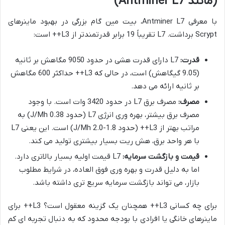
(مانند Antminer L7)
با معرفی Antminer L7، بیت مین گام بزرگی در بهبود ماینرهای
Scrypt برداشت. L7 تقریباً 19 برابر قدرتمندتر از L3++ است:
قدرت:
L7 دارای قدرت هشی در حدود 9050 مگاهش بر ثانیه
(9.05 گیگاهش) است، در حالی که L3++ حداکثر 600 مگاهش
بر ثانیه ارائه می دهد.
مصرف:
مصرف برق L7 در حدود 3420 وات است. با وجود
مصرف برق بیشتر، بهره وری انرژی L7 (حدود 0.38 J/Mh) به
مراتب بهتر از L3++ (حدود 1.8-2.0 J/Mh) است. این یعنی L7
با هر واحد برق، هش ریت بسیار بیشتری تولید می کند.
قیمت و بازگشت سرمایه:
L7 قیمت اولیه بسیار بالاتری دارد.
اما به دلیل قدرت و بهره وری فوق العاده، در شرایط مطلوب
بازار، می تواند بازگشت سرمایه سریع تری داشته باشد.
برای چه کسانی L3++ همچنان یک گزینه معقول است؟ L3++ برای
ماینرهای خانگی یا افرادی با بودجه محدود که به دنبال تجربه ای کم