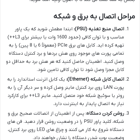
مراحل اتصال به برق و شبکه
اتصال منبع تغذیه (PSU):
ابتدا مطمئن شوید که یک پاور
مناسب و با توان کافی (حدود 1600 وات یا بیشتر برای L3++)
تهیه کرده اید. کابل های برق PCIe (معمولاً 6 یا 8 پین) را به
تمامی پورت های موجود روی هش بردها و برد کنترل دستگاه
وصل کنید. اطمینان حاصل کنید که هر هش برد به حداقل دو
کابل مجزا وصل شود تا توان کافی تامین شود.
اتصال کابل شبکه (Ethernet):
یک کابل اترنت استاندارد را به
پورت LAN روی برد کنترل ماینر وصل کرده و سر دیگر آن را به
روتر یا سوئیچ شبکه خود متصل کنید. ماینر L3++ برای کارکرد
نیاز به اتصال پایدار به اینترنت دارد.
روشن کردن دستگاه:
پس از اطمینان از اتصالات صحیح برق و
شبکه، کلید پاور PSU را در وضعیت روشن قرار دهید. فن های
دستگاه شروع به کار می کنند و چراغ های LED روی برد کنترل،
وضعیت بوت شدن دستگاه را نشان خواهند داد.