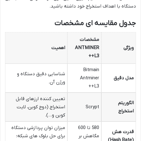
دستگاه با اهداف استخراج خود داشته باشید.
جدول مقایسه ای مشخصات
مشخصات
ویژگی
ANTMINER
اهمیت
L3++
Bitmain
شناسایی دقیق دستگاه و
مدل دقیق
Antminer
ورژن آن.
L3++
تعیین کننده ارزهای قابل
الگوریتم
Scrypt
استخراج (دوج کوین، لایت
استخراج
کوین و…).
580 تا 600
میزان توان پردازشی دستگاه
قدرت هش
مگاهش بر
برای حل بلوک های شبکه؛
(Hash Rate)