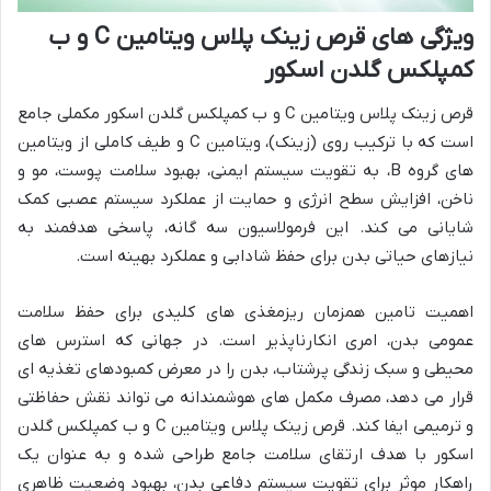
ویژگی های قرص زینک پلاس ویتامین C و ب
کمپلکس گلدن اسکور
قرص زینک پلاس ویتامین C و ب کمپلکس گلدن اسکور مکملی جامع
است که با ترکیب روی (زینک)، ویتامین C و طیف کاملی از ویتامین
های گروه B، به تقویت سیستم ایمنی، بهبود سلامت پوست، مو و
ناخن، افزایش سطح انرژی و حمایت از عملکرد سیستم عصبی کمک
شایانی می کند. این فرمولاسیون سه گانه، پاسخی هدفمند به
نیازهای حیاتی بدن برای حفظ شادابی و عملکرد بهینه است.
اهمیت تامین همزمان ریزمغذی های کلیدی برای حفظ سلامت
عمومی بدن، امری انکارناپذیر است. در جهانی که استرس های
محیطی و سبک زندگی پرشتاب، بدن را در معرض کمبودهای تغذیه ای
قرار می دهد، مصرف مکمل های هوشمندانه می تواند نقش حفاظتی
و ترمیمی ایفا کند. قرص زینک پلاس ویتامین C و ب کمپلکس گلدن
اسکور با هدف ارتقای سلامت جامع طراحی شده و به عنوان یک
راهکار موثر برای تقویت سیستم دفاعی بدن، بهبود وضعیت ظاهری