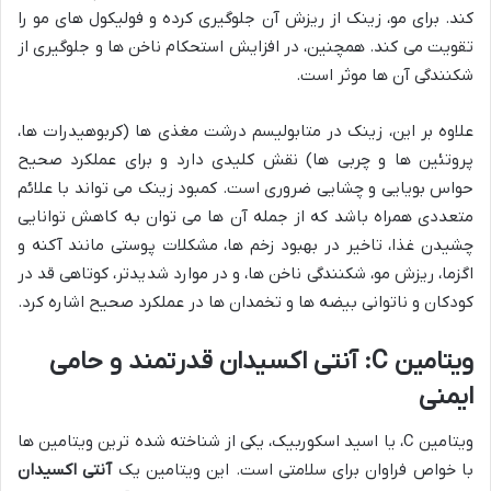
کند. برای مو، زینک از ریزش آن جلوگیری کرده و فولیکول های مو را
تقویت می کند. همچنین، در افزایش استحکام ناخن ها و جلوگیری از
شکنندگی آن ها موثر است.
علاوه بر این، زینک در متابولیسم درشت مغذی ها (کربوهیدرات ها،
پروتئین ها و چربی ها) نقش کلیدی دارد و برای عملکرد صحیح
حواس بویایی و چشایی ضروری است. کمبود زینک می تواند با علائم
متعددی همراه باشد که از جمله آن ها می توان به کاهش توانایی
چشیدن غذا، تاخیر در بهبود زخم ها، مشکلات پوستی مانند آکنه و
اگزما، ریزش مو، شکنندگی ناخن ها، و در موارد شدیدتر، کوتاهی قد در
کودکان و ناتوانی بیضه ها و تخمدان ها در عملکرد صحیح اشاره کرد.
ویتامین C: آنتی اکسیدان قدرتمند و حامی
ایمنی
ویتامین C، یا اسید اسکوربیک، یکی از شناخته شده ترین ویتامین ها
با خواص فراوان برای سلامتی است. این ویتامین یک
آنتی اکسیدان