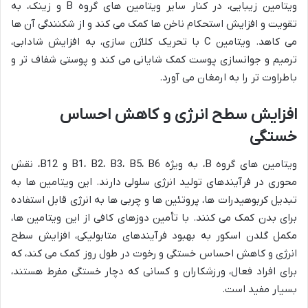
ویتامین زیبایی، در کنار سایر ویتامین های گروه B و زینک، به
تقویت و افزایش استحکام ناخن ها کمک می کند و از شکنندگی آن ها
می کاهد. ویتامین C با تحریک کلاژن سازی، به افزایش شادابی،
ترمیم و جوانسازی پوست کمک شایانی می کند و پوستی شفاف تر و
باطراوت تر را به ارمغان می آورد.
افزایش سطح انرژی و کاهش احساس
خستگی
ویتامین های گروه B، به ویژه B1، B2، B3، B5، B6 و B12، نقش
محوری در فرآیندهای تولید انرژی سلولی دارند. این ویتامین ها به
تبدیل کربوهیدرات ها، پروتئین ها و چربی ها به انرژی قابل استفاده
برای بدن کمک می کنند. با تأمین دوزهای کافی از این ویتامین ها،
مکمل گلدن اسکور به بهبود فرآیندهای متابولیکی، افزایش سطح
انرژی و کاهش احساس خستگی و رخوت در طول روز کمک می کند، که
برای افراد فعال، ورزشکاران و کسانی که دچار خستگی مفرط هستند،
بسیار مفید است.