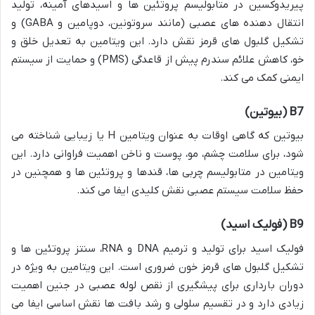
پیریدوکسین در متابولیسم پروتئین ها و اسیدهای آمینه، تولید
انتقال دهنده های عصبی (مانند سروتونین، دوپامین و GABA) و
تشکیل گلبول های قرمز نقش دارد. این ویتامین به تعدیل خلق و
خو، کاهش علائم سندرم پیش از قاعدگی (PMS) و حمایت از سیستم
ایمنی کمک می کند.
B7 (بیوتین)
بیوتین که گاهی اوقات به عنوان ویتامین H یا زیبایی شناخته می
شود، برای سلامت چشم، مو، پوست و ناخن اهمیت فراوانی دارد. این
ویتامین در متابولیسم چربی ها، قندها و پروتئین ها و همچنین در
حفظ سلامت سیستم عصبی نقش کلیدی ایفا می کند.
B9 (فولیک اسید)
فولیک اسید برای تولید و ترمیم DNA و RNA، سنتز پروتئین ها و
تشکیل گلبول های قرمز خون ضروری است. این ویتامین به ویژه در
دوران بارداری برای پیشگیری از نقص لوله عصبی در جنین اهمیت
زیادی دارد و در تقسیم سلولی و رشد بافت ها نقش اساسی ایفا می