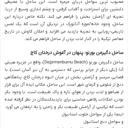
محبوب ترین سواحل دریای مرمره است. این ساحل با محیطی
دلنشین برای استراحت و آفتاب گرفتن، و چشم اندازی وسیع از دریا،
تجربه ای آرامش بخش را فراهم می کند. نکته خاص درباره این
ساحل، وجود خانه/موزه آتاتورک در نزدیکی آن است که یک لمس
تاریخی-رویایی به تجربه بازدید می افزاید و امکان کاوش در تاریخ
معاصر ترکیه را در کنار لذت بردن از ساحل فراهم می کند.
ساحل دگیرمن بورنو: پنهان در آغوش درختان کاج
ساحل دگیرمن بورنو (Değirmenburnu Beach)، واقع در جزیره هیبلی
آدا (یکی دیگر از جزایر پرنس که دسترسی به آن نیز آسان است)، با
فضایی سرسبز و آرامش بخش در میان انبوه درختان کاج، پناهگاهی
دنج از شلوغی و گرمای شهر است. این ساحل، مکانی ایده آل برای فرار
از هیاهو و لذت بردن از هوای تازه و پاک طبیعت است. با وجود بکر
بودن، امکانات رفاهی مناسبی برای بازدیدکنندگان در نظر گرفته شده
است که ترکیبی از آرامش طبیعت بکر و راحتی را به ارمغان می آورد.
اینجا یکی از سواحل خلوت استانبول
و سواحل دنج استانبول