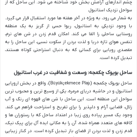
چشم اندازهای آرامش بخش خود شناخته می شود. این ساحل که از
سواحل نزدیک استانبول
به شمار می رود، به ویژه در آخر هفته ها مورد استقبال قرار می گیرد.
با وجود نزدیکی به استانبول، ریوا حسی از گریز به یک منطقه
روستایی ساحلی را القا می کند. امکان قدم زدن در شن های نرم،
تنفس هوای تازه دریا و لذت بردن از سکوت نسبی، این ساحل را به
مقصدی رویایی برای کسانی که به دنبال استراحتی کوتاه هستند،
تبدیل کرده است.
ساحل بویوک چکمجه: وسعت و شفافیت در غرب استانبول
ساحل بویوک چکمجه (Büyükçekmece Plajı)، واقع در بخش اروپایی
استانبول و در حاشیه دریای مرمره، یکی از وسیع ترین و محبوب ترین
سواحل این منطقه است. این ساحل با شن های قهوه ای رنگ و آب
زلال، فضایی آرام و دلپذیر را برای تفریح و استراحت فراهم می کند.
وجود یک مسیر پیاده روی زیبا در امتداد ساحل که با رستوران ها و
کافه های متعدد همراه شده، آن را به مکانی ایده آل برای پیک نیک،
قدم زدن و لذت بردن از فضای باز تبدیل کرده است. در کنار زیبایی