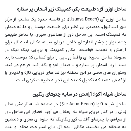
ساحل اوزن آی: طبیعت بکر، کمپینگ زیر آسمان پر ستاره
ساحل اوزن آی (Uzunya Beach)، در فاصله حدود یک ساعتی از مرکز
شهر استانبول، مقصدی بی نظیر برای طبیعت دوستان و علاقه مندان
به کمپینگ است. این ساحل دور از هیاهوی شهری، با مناظر طبیعی
چشم نواز و چشم اندازهای خاص دریای سیاه، مکانی ایده آل برای
آرامش و تجدید قواست. امکان کمپینگ و برپایی پیک نیک در
محوطه ساحل، تجربه ای واقعاً رویایی را برای کسانی که دوست دارند
شب را زیر آسمان پر ستاره و با صدای امواج بگذرانند، فراهم می کند.
رستوران های محلی در این منطقه نیز غذاهای دریایی تازه و لذیذی را
ارائه می دهند که تکمیل کننده این تجربه طبیعت گردی است.
ساحل شیله آکوا: آرامش در سایه چترهای رنگین
ساحل شیله آکوا (Şile Aqua Beach) در منطقه شیله، آرامشی مثال
زدنی را در کنار دریای سیاه به ارمغان می آورد. فضای این ساحل دور
از هیاهو، با چترهای آفتاب گیر رنگارنگ که جلوه ای هنری و دلنشین
به منطقه می بخشند، مکانی ایده آل برای استراحت مطلق و لذت