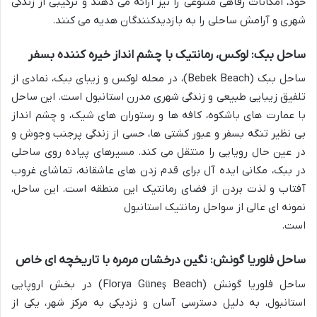
خود، امکانات رفاهی متنوعی را نیز ارائه می دهند و ترکیبی از زندگی
شهری و آرامش ساحلی را به بازدیدکنندگان هدیه می کنند.
ساحل ببک: لوکس، رمانتیک با چشم انداز خیره کننده بسفر
ساحل ببک (Bebek Beach)، در محله لوکس و زیبای ببک، نمادی از
تلفیق زیبایی طبیعی و زندگی شهری مدرن استانبول است. این ساحل
با عمارت های باشکوه، کافه ها و رستوران های شیک، و چشم انداز
بی نظیر تنگه بسفر و عبور کشتی ها، حسی از زندگی پرجنب وجوش و
در عین حال رویایی را منتقل می کند. مسیرهای پیاده روی ساحلی
در ببک، مکانی ایده آل برای قدم زدن های عاشقانه، تماشای غروب
آفتاب و لذت بردن از فضای رمانتیک این منطقه است. این ساحل،
نمونه ای عالی از سواحل رمانتیک استانبول
است.
ساحل فلوریا گونش: نگین درخشان مرمره با تاریخچه ای خاص
ساحل فلوریا گونش (Florya Güneş Beach) در بخش اروپایی
استانبول، به دلیل دسترسی آسان و نزدیکی به مرکز شهر، یکی از