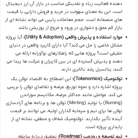
دهنده فعالیت زیاد و نقدینگی مناسب در بازار آن ارز دیجیتال
است. این به معنای سهولت در خرید و فروش دارایی با قیمت
های منصفانه است. حجم معاملات پایین می تواند نشانه ای از
بازار کم عمق و دشواری در ورود و خروج از پوزیشن باشد.
موارد استفاده و پذیرش واقعی (Utility & Adoption):
آیا پروژه
مشکل خاصی را حل می کند؟ آیا دارای کاربرد واقعی در دنیای
حقیقی است؟ پروژه هایی که راهکارهای نوآورانه ارائه می
دهند و پذیرش گسترده ای در بین کاربران و شرکت ها پیدا می
کنند، پتانسیل رشد بالاتری دارند.
توکنومیک (Tokenomics):
این اصطلاح به اقتصاد توکن یک
پروژه اشاره دارد و نحوه توزیع، عرضه و تقاضای توکن را بررسی
می کند. عواملی مانند حداکثر عرضه، مکانیسم سوزاندن
(Burning) یا تولید (Minting) توکن ها، و برنامه های آزادسازی
توکن ها برای تیم و سرمایه گذاران اولیه، می توانند بر قیمت
آینده تأثیر بگذارند. توکنومیک شفاف و منطقی، نشانه ای از
پایداری پروژه است.
تیم توسعه و رودمپ (Roadmap):
تحقیق درباره سابقه،