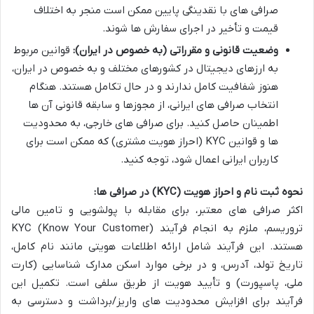
صرافی های با نقدینگی پایین ممکن است منجر به اختلاف
قیمت و تأخیر در اجرای سفارش ها شوند.
وضعیت قانونی و مقرراتی (به خصوص در ایران):
قوانین مربوط
به ارزهای دیجیتال در کشورهای مختلف و به خصوص در ایران،
هنوز شفافیت کامل ندارند و در حال تکامل هستند. هنگام
انتخاب صرافی های ایرانی، از مجوزها و سابقه قانونی آن ها
اطمینان حاصل کنید. برای صرافی های خارجی، به محدودیت
ها و قوانین KYC (احراز هویت مشتری) که ممکن است برای
کاربران ایرانی اعمال شود، توجه کنید.
نحوه ثبت نام و احراز هویت (KYC) در صرافی ها:
اکثر صرافی های معتبر، برای مقابله با پولشویی و تامین مالی
تروریسم، ملزم به انجام فرآیند KYC (Know Your Customer)
هستند. این فرآیند شامل ارائه اطلاعات هویتی مانند نام کامل،
تاریخ تولد، آدرس، و در برخی موارد اسکن مدارک شناسایی (کارت
ملی، پاسپورت) و تأیید هویت از طریق سلفی است. تکمیل این
فرآیند برای افزایش محدودیت های واریز/برداشت و دسترسی به