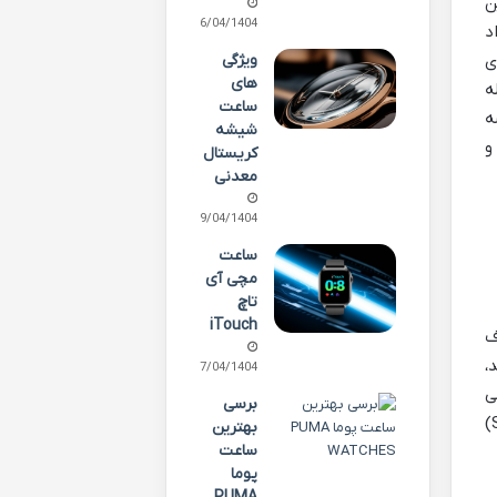
ن
26/04/1404
د
ویژگی
ی
های
ه
ساعت
ه
شیشه
و
کریستال
معدنی
19/04/1404
ساعت
مچی آی
تاچ
iTouch
دف
،
17/04/1404
ی
برسی
تر سوئیسی در دسترس عموم نباشد، اما تمرکز اورسوئیس همواره بر حفظ استانداردهای ساخت سوئیس (Swiss Made)
بهترین
ساعت
پوما