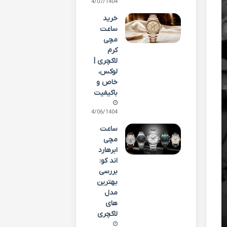
14/07/1404
خرید
ساعت
مچی
کرم
لاکچری |
لوکس،
خاص و
باکیفیت
04/06/1404
ساعت
مچی
ابرهارد
اند کو:
بررسی
بهترین
مدل
های
لاکچری