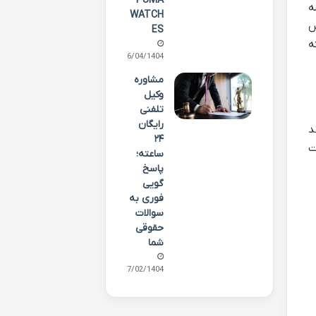
PUMA
ه
WATCH
س
ES
ه
16/04/1404
مشاوره
وکیل
تلفنی
رایگان
د
۲۴
ت
ساعته؛
پاسخ
گویی
فوری به
سوالات
حقوقی
شما
07/02/1404