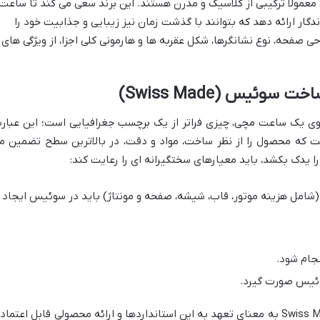
مولاً ترکیبی از کلاسیک و مدرن هستند. این برند سعی می کند تا ساعت
گار ارائه دهد که بتوانند با گذشت زمان نیز زیبایی و جذابیت خود را
ی صفحه، نوع نشانگرها، شکل عقربه ها و هارمونی کلی اجزا، از ویژگی های
ئیس (Swiss Made)
 سوئیس بر روی یک ساعت مچی، چیزی فراتر از یک برچسب جغرافیایی است؛ این عبار
ت که محصول را از نظر ساخت، مواد و دقت، در بالاترین سطح تضمین م
را یدک بکشد، باید معیارهای سختگیرانه ای را رعایت کند:
ساعت (شامل هزینه موتور، قاب، شیشه، صفحه و مونتاژ) باید در سوئیس ایجاد
جام شود.
وئیس صورت گیرد.
برای برند اورسوئیس، استفاده از عبارت Swiss Made به معنای تعهد به این استانداردها و ارائه محصولی قابل اعتماد