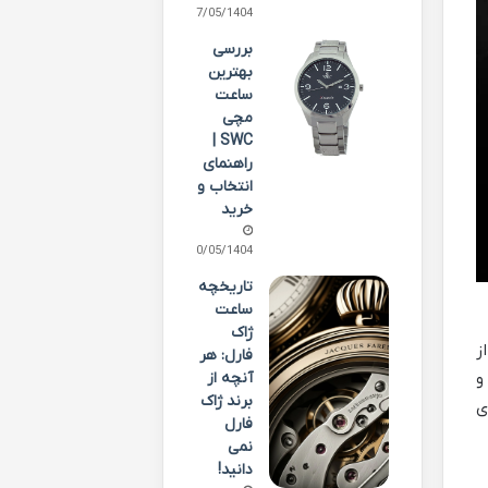
27/05/1404
بررسی
بهترین
ساعت
مچی
SWC |
راهنمای
انتخاب و
خرید
10/05/1404
تاریخچه
ساعت
ژاک
از
فارل: هر
آنچه از
و
برند ژاک
ی
فارل
نمی
دانید!