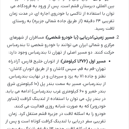
بین المللی دیرستان قشم است. پس از ورود به فرودگاه، می
توان با استفاده از تاکسی یا خودروی اجاره ای، در مدت زمان
تقریبی ۲۴ دقیقه (از طریق جاده شمالی جزیره) به روستای
لافت رسید.
مسیر زمینی/دریایی (با خودرو شخصی):
مسافران از شهرهای
مرکزی و شمالی ایران می توانند با خودرو شخصی تا بندرعباس
حرکت کنند. دو مسیر اصلی از تهران تا بندرعباس وجود دارد:
مسیر اول (۱,۲۷۶ کیلومتر):
از اتوبان خلیج فارس، آزادراه
تهران-قم به قم، سپس کاشان و از طریق اتوبان کاشان-
نطنز و جاده ۷۱ به یزد و سیرجان و در نهایت بندرعباس.
از بندرعباس، مسیر به سمت بندر پل (۱۰ کیلومتری شرق
بندر خمیر و ۶۰ کیلومتری غرب بندرعباس) ادامه می یابد.
در بندر پل، می توان با استفاده از لندینگ کرافت (شناور
خودروبر) که به صورت شبانه روزی فعالیت می کنند،
خودرو را به اسکله لافت در جزیره قشم منتقل کرد. زمان
تقریبی سفر دریایی با لندینگ کرافت کوتاه است و پس از
رسیدن به اسکله لافت، حدود ۱۳ دقیقه رانندگی به سمت