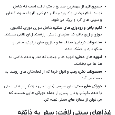
حصیربافی:
از مهمترین صنایع دستی لافت است که شامل
تولید اقلام تزئینی و کاربردی نظیر دم کنی، ظروف میوه، گلدان
و سینی های گرد و بزرگ می شود.
گلیم بافی و رودوزی های سنتی:
شامل سوزن دوزی، گلابتون
دوزی و زری بافی که هنرهای دستی ارزشمند زنان لافتی هستند.
محصولات دریایی:
صدف ها و حلزون های تزئینی، ماهی و
میگو تازه یا خشک شده.
ادویه های محلی:
ادویه های جنوب که عطر و طعم خاصی به
غذاها می بخشند.
محصولات نخل:
رطب و انواع خرما که از نخلستان های روستا به
دست می آید.
خوراکی های سنتی:
نان تموشی (نان محلی نازک)، پیراشکی محلی
با طعم دلپذیر، و نان پنیری از جمله خوراکی هایی هستند که
می توان از مغازه های محلی تهیه کرد.
غذاهای سنتی لافت: سفر به ذائقه