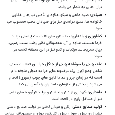
بندرعباس به دبی یا بنادر پاکستان بود، منبع درآمد مهمی
برای اهالی به شمار می رفت.
صیادی:
صید ماهی و میگو، علاوه بر تأمین نیازهای غذایی
خانواده ها، منبع درآمدی نیز برای صیادان محلی محسوب می
شود.
کشاورزی و باغداری:
نخلستان های لافت، منبع اصلی تولید
خرما هستند. علاوه بر آن، محصولاتی نظیر رطب، سیب زمینی،
پیاز، سبزیجات، مرکبات و کدو نیز در این منطقه کشت می
شوند.
علف چینی یا سرشاخه چینی از جنگل حرا:
این فعالیت سنتی،
شامل جمع آوری برگ درختچه های حرا به عنوان علوفه دام
است که در زمان جزر و مد با قایق های چوبی (هوری) انجام
می شود و بخشی از نیازهای دامداران را تأمین می کند.
دامداری:
نگهداری از دام و احشام و تولید فرآورده های دامی
نیز از مشاغل رایج در لافت است.
تولید صنایع دستی:
زنان و مردان لافتی در تولید صنایع دستی
نظیر زری دوزی، سوزن دوزی، گلابتون دوزی و حصیربافی مهارت