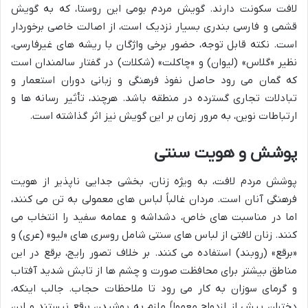
لافت سکونت دارند. گویش مردم بومی این روستا، که به گویش
قشمی و فارسی بندری بسیار نزدیک است، از اصالت خاصی برخوردار
است. نکته قابل توجه، حضور برخی واژگان با ریشه های غیرفارسی،
نظیر «گلاس» (لیوان) و «چاکلت» (شکلات) در گفتار سالمندان است
که گمان می رود حاصل نفوذ فرهنگی و زبانی دوران استعمار و
تبادلات تجاری گسترده در منطقه باشد. هرچند، تأثیر رسانه ها و
ارتباطات نوین، به مرور زمان بر این گویش نیز اثر گذاشته است.
پوشش و هویت سنتی
پوشش مردم لافت، به ویژه زنان، بخشی جدایی ناپذیر از هویت
فرهنگی آنان است. مردان غالباً لباس های معمولی به تن می کنند،
اما در مناسبت های خاص، دشداشه و عمامه سفید را انتخاب می
کنند. زنان لافتی از لباس های سنتی شامل روسری های «لیو» (عری) و
«برقع» (روبند) استفاده می کنند. بر خلاف تصور رایج، برقع در این
مناطق بیشتر برای محافظت صورت و چشم ها از تابش شدید آفتاب
و گرمای سوزان به کار می رود تا ملاحظات حجاب. جالب اینکه،
دختران پیش از ازدواج معمولاً ملزم به پوشیدن برقع نیستند و این