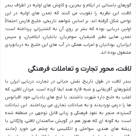
گورهای باستانی در ایلام و بحرین، و کاوش های اولیه در اطراف بندر
لافت، این نظریه را تقویت می کنند که تمدن های اولیه در این
نواحی شکل گرفته اند. بر اساس شواهد تاریخی، خلیج فارس احتمالاً
اولین دریایی بوده که بشر بر روی آن به کشتیرانی پرداخته است؛
تمدن هایی نظیر فنیقیان، سومریان، بابلیان، ایلامیان، و سپس
ایرانیان، یونانیان و اعراب، همگی در آب های این خلیج به دریانوردی
مشغول بوده اند.
لافت، محور تجارت و تعاملات فرهنگی
بندر لافت در طول تاریخ، نقش حیاتی در تجارت دریایی ایران با
کشورهای آفریقایی و شبه قاره هند ایفا کرده است. مردان لافتی، که
اغلب به «لنج دار» شهرت داشتند، با لنج های بادبانی خود اقیانوس
ها را درمی نوردیدند و به مبادلات تجاری می پرداختند. این تبادلات
گسترده، منجر به نفوذ فرهنگی و زبانی قابل توجهی در منطقه شده
است؛ به گونه ای که هنوز هم در گویش سالمندان لافتی، واژگانی با
ریشه های هندی، سواحلی و انگلیسی به چشم می خورد (مانند