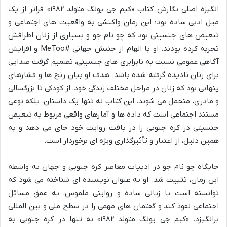
انگیزه اصلی نگارش کتاب «کیم جی یونگ متولد ۱۹۸۲» فراتر از یک
میل ادبی ساده بود؛ این رمان واکنشی به واقعیت های اجتماعی و
تبعیض های جنسیتی بود که چو نام جو و بسیاری از زنان اطرافش
تجربه کرده بودند. او با الهام از جنبش جهانی #MeToo و افزایش
آگاهی عمومی نسبت به نابرابری های جنسیتی، تصمیم گرفت صدایی
برای زنان نادیده گرفته شده باشد. هدف او بیان رنج ها و فشارهای
پنهانی بود که زنان در مراحل مختلف زندگی خود، از کودکی تا بزرگسالی
و مادری، متحمل می شوند. این کتاب نه تنها یک داستان، بلکه نوعی
مستند اجتماعی است که داده ها و آمارهای واقعی مربوط به تبعیض
جنسیتی در کره جنوبی را در بافت روایت خود جای می دهد و به
همین دلیل، از اعتبار و تأثیرگذاری ویژه ای برخوردار است.
جایگاه چو نام جو در ادبیات معاصر کره جنوبی و جهان به واسطه
این رمان، تثبیت شد. او به عنوان نویسنده ای شناخته می شود که
توانسته است با زبانی ساده و روایتی ملموس، به عمق مسائل
اجتماعی نفوذ کند و گفتمان های مهمی را در سطح ملی و بین المللی
برانگیزد. «کیم جی یونگ متولد ۱۹۸۲» نه تنها در کره جنوبی به