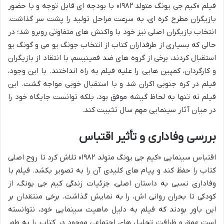
فیلم «کیم جی یونگ متولد ۱۹۸۲» با بودجه ای قابل توجه و با حضور
بازیگران مطرح کره ای، به سرعت مراحل تولید را پشت سر گذاشت.
انتخاب بازیگران اصلی نیز خود با واکنش های متفاوتی روبرو شد؛ در
حالی که بسیاری از طرفداران کتاب از انتخاب جونگ یو می و گونگ یو
استقبال کردند، برخی از گروه های ضد فمینیسم، با انتقاد از بازیگران
و کارگردان، کمپین هایی را علیه فیلم به راه انداختند. با این وجود،
فیلم در کره جنوبی اکران شد و با استقبال خوبی مواجه گشت. این
فیلم نه تنها به لحاظ گیشه موفق بود، بلکه توانست جایگاه خود را
در میان آثار سینمایی مهم سال تثبیت کند.
بررسی وفاداری و تأثیر اقتباس
اقتباس سینمایی «کیم جی یونگ متولد ۱۹۸۲» تلاش کرد تا روح اصلی
کتاب را حفظ کند و پیام های کلیدی آن را به تصویر بکشد. فیلم با
وفاداری نسبی به داستان اصلی، جزئیات زندگی کیم جی یونگ، از
کودکی تا بحران روانی اش، را به نمایش گذاشت. برخی منتقدان بر
این باور بودند که فیلم به دلیل ماهیت سینمایی خود، نتوانسته
است عمق و ظرافت تحلیل های اجتماعی موجود در کتاب را به طور