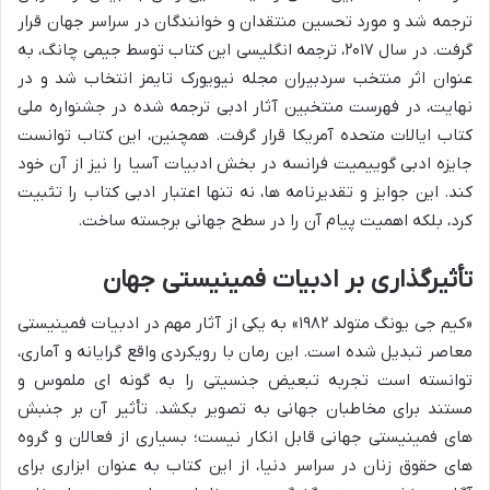
ترجمه شد و مورد تحسین منتقدان و خوانندگان در سراسر جهان قرار
گرفت. در سال ۲۰۱۷، ترجمه انگلیسی این کتاب توسط جیمی چانگ، به
عنوان اثر منتخب سردبیران مجله نیویورک تایمز انتخاب شد و در
نهایت، در فهرست منتخبین آثار ادبی ترجمه شده در جشنواره ملی
کتاب ایالات متحده آمریکا قرار گرفت. همچنین، این کتاب توانست
جایزه ادبی گوییمیت فرانسه در بخش ادبیات آسیا را نیز از آن خود
کند. این جوایز و تقدیرنامه ها، نه تنها اعتبار ادبی کتاب را تثبیت
کرد، بلکه اهمیت پیام آن را در سطح جهانی برجسته ساخت.
تأثیرگذاری بر ادبیات فمینیستی جهان
«کیم جی یونگ متولد ۱۹۸۲» به یکی از آثار مهم در ادبیات فمینیستی
معاصر تبدیل شده است. این رمان با رویکردی واقع گرایانه و آماری،
توانسته است تجربه تبعیض جنسیتی را به گونه ای ملموس و
مستند برای مخاطبان جهانی به تصویر بکشد. تأثیر آن بر جنبش
های فمینیستی جهانی قابل انکار نیست؛ بسیاری از فعالان و گروه
های حقوق زنان در سراسر دنیا، از این کتاب به عنوان ابزاری برای