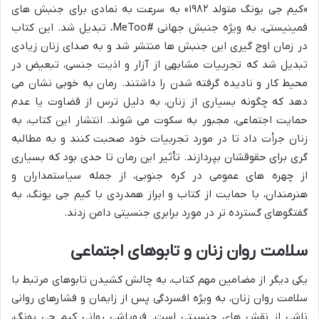
«کیم جی یونگ متولد ۱۹۸۲» به سرعت به نمادی برای جنبش های
فمینیستی، به ویژه جنبش جهانی #MeToo، تبدیل شد. این کتاب
در زمان اوج گیری این جنبش ها منتشر شد و به صدای زنان زیادی
تبدیل شد که تجربیات مشابهی از آزار و اذیت جنسی، تبعیض در
محیط کار و نادیده گرفته شدن را داشتند. رمان به خوبی نشان می
دهد که چگونه بسیاری از زنان، به دلیل ترس از قضاوت یا عدم
حمایت اجتماعی، مجبور به سکوت می شوند. انتشار این کتاب، به
زنان جرأت داد تا در مورد تجربیات خود صحبت کنند و به مطالبه
گری برای حقوقشان بپردازند. تأثیر این رمان تا حدی بود که بسیاری
از چهره های عمومی در کره جنوبی، از جمله سیاستمداران و
هنرمندان، با حمایت از کتاب و ابراز همدردی با کیم جی یونگ، به
گفتگوهای گسترده تر در مورد برابری جنسیتی دامن زدند.
سلامت روان زنان و تابوهای اجتماعی
یکی دیگر از مضامین مهم کتاب، به چالش کشیدن تابوهای مرتبط با
سلامت روان زنان، به ویژه افسردگی پس از زایمان و فشارهای روانی
ناشی از نقش های جنسیتی است. فروپاشی روانی کیم جی یونگ،