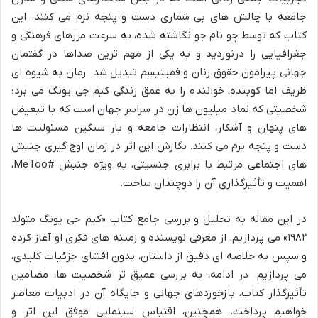
جامعه با چالش های بی شماری دست و پنجه نرم می کنند. این
کتاب که توسط چو نام جو نگاشته شده، به سرعت مرزهای فرهنگی و
جغرافیایی را درنوردید و به یکی از مهم ترین صداها در گفتمان
جهانی پیرامون حقوق زنان و فمینیسم تبدیل شد. رمان به شیوه ای
ظریف اما کوبنده، خواننده را به عمق زندگی کیم جی یونگ می برد؛
شخصیتی که نماد میلیون ها زن در سراسر جهان است که با تبعیض
های پنهان و آشکار، انتظارات جامعه و بار سنگین مسئولیت ها
دست و پنجه نرم می کنند. نگارش این اثر در زمان اوج گیری جنبش
های اجتماعی مرتبط با برابری جنسیتی، به ویژه جنبش #MeToo،
اهمیت و تأثیرگذاری آن را دوچندان ساخت.
در این مقاله به تحلیل و بررسی جامع کتاب «کیم جی یونگ متولد
۱۹۸۲» می پردازیم. از معرفی نویسنده و زمینه های فکری او آغاز کرده
و سپس به خلاصه ای دقیق از داستان، بدون افشای جزئیات کلیدی،
می پردازیم. در ادامه، به بررسی عمیق تر شخصیت ها، مضامین
تأثیرگذار کتاب، بازخوردهای جهانی و جایگاه آن در ادبیات معاصر
خواهیم پرداخت. همچنین، اقتباس سینمایی موفق این اثر و