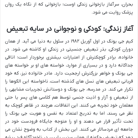
بحران، سرآغاز بازخوانی زندگی اوست؛ بازخوانی که از نگاه یک روان
پزشک روایت می شود.
آغاز زندگی: کودکی و نوجوانی در سایه تبعیض
کیم جی یونگ در اول آوریل ۱۹۸۲ در سئول به دنیا می آید. از همان
دوران کودکی، بذر تبعیض جنسیتی در زندگی او کاشته می شود. در
خانواده، برادر کوچکترش از امتیازات بیشتری برخوردار است؛ اتاقی
جداگانه دارد و در بسیاری از موارد، خواسته های او بر خواسته های
جی یونگ و خواهر بزرگترش ارجحیت دارد. مادر خانواده نیز، که خود
قربانی تبعیض های نسل های گذشته است، ناخواسته این الگوها را
تکرار می کند. در مدرسه، جی یونگ و دوستانش تجربیات مشابهی را
از تبعیض و آزار و اذیت جنسی توسط هم کلاسی های پسر یا حتی
معلمان خود تجربه می کنند. این اتفاقات، هرچند در ظاهر کوچک به
نظر می رسند، اما به تدریج اعتماد به نفس و هویت جی یونگ را
تحت تأثیر قرار می دهند و او را متوجه جایگاه فرودست خود در
جامعه ای مردسالار می کنند. این بخش از کتاب به وضوح نشان می
دهد که تبعیض چگونه از همان سنین پایین، در ناخودآگاه فرد ریشه